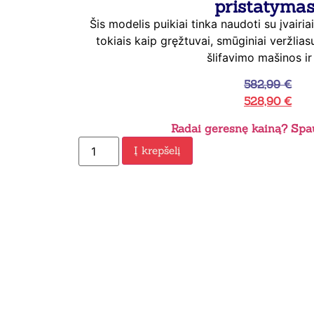
pristatymas
Šis modelis puikiai tinka naudoti su įvairia
tokiais kaip gręžtuvai, smūginiai veržlias
šlifavimo mašinos ir 
582,99
€
528,90
€
Radai geresnę kainą? Spau
Į krepšelį