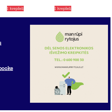
Į krepšelį
Į krepšelį
s
booke