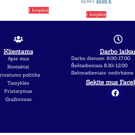
49,99
€
53,99
€
Į krepšelį
Į krepšelį
Klientams
Darbo laika
Darbo dienom: 8.00-17.00
Apie mus
Šeštadieniais 8.30-12.00
Kontaktai
Sekmadieniais: nedirbame
rivatumo politika
Sekite mus Face
Taisyklės
Pristatymas
Grąžinimas