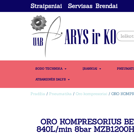
Straipsniai
Servisas
Brendai
SODO TECHNIKA
ĮRANKIAI
PNEUMAT
ATSARGINĖS DALYS
Pradžia
/
Pneumatika
/
Oro kompresoriai
/ ORO KOMPR
ORO KOMPRESORIUS BET
840L/min 8bar MZB1200