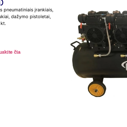
)
is pneumatiniais įrankiais,
ukiai, dažymo pistoletai,
kt.
skite čia