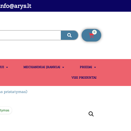
nfo@arys.lt
0
MUI
MECHANINIAI ĮRANKIAI
PRIEDAI
VISI PRODUKTAI
 pristatymas)
atymas