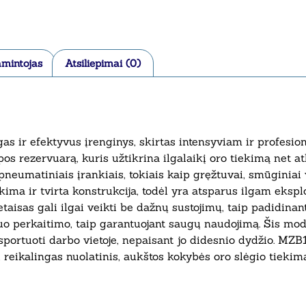
mintojas
Atsiliepimai (0)
 ir efektyvus įrenginys, skirtas intensyviam ir profesio
lpos rezervuarą, kuris užtikrina ilgalaikį oro tiekimą net at
pneumatiniais įrankiais, tokiais kaip gręžtuvai, smūginiai 
ima ir tvirta konstrukcija, todėl yra atsparus ilgam eksp
ietaisas gali ilgai veikti be dažnų sustojimų, taip padidin
 perkaitimo, taip garantuojant saugų naudojimą. Šis modeli
sportuoti darbo vietoje, nepaisant jo didesnio dydžio. M
 reikalingas nuolatinis, aukštos kokybės oro slėgio tiekima