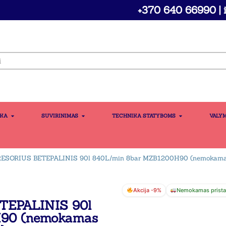
+370 640 66990 | i
IKA
SUVIRINIMAS
TECHNIKA STATYBOMS
VALY
ESORIUS BETEPALINIS 90l 840L/min 8bar MZB1200H90 (nemokamas
Akcija -9%
Nemokamas prist
EPALINIS 90l
H90 (nemokamas