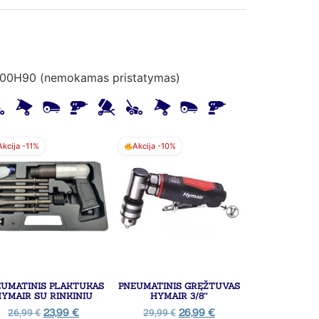
00H90 (nemokamas pristatymas)
Akcija -11%
Akcija -10%
EUMATINIS PLAKTUKAS
PNEUMATINIS GRĘŽTUVAS
YMAIR SU RINKINIU
HYMAIR 3/8″
23,99
€
26,99
€
26,99
€
29,99
€