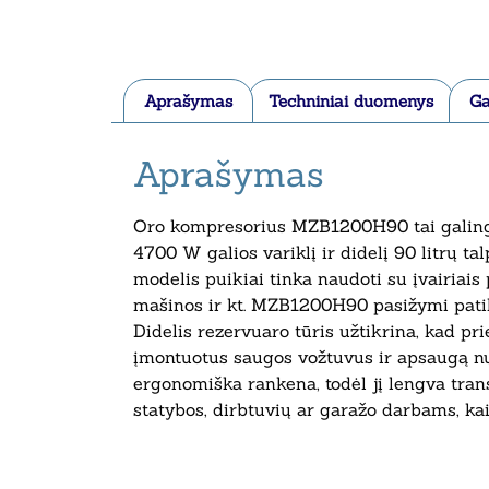
Aprašymas
Techniniai duomenys
Ga
Aprašymas
Oro kompresorius MZB1200H90 tai galingas
4700 W galios variklį ir didelį 90 litrų ta
modelis puikiai tinka naudoti su įvairiais 
mašinos ir kt. MZB1200H90 pasižymi patik
Didelis rezervuaro tūris užtikrina, kad pr
įmontuotus saugos vožtuvus ir apsaugą nuo
ergonomiška rankena, todėl jį lengva tran
statybos, dirbtuvių ar garažo darbams, kai