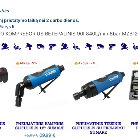
lybės.
nį pristatymo laiką nei 2 darbo dienos.
@arys.lt
.
O KOMPRESORIUS BETEPALINIS 90l 840L/min 8bar MZB12
Akcija -9%
Akcija -7%
NIS
PNEUMATINIS KAMPINIS
PNEUMATINIS TIESINIS
PN
R
ŠLIFUOKLIS 115° SUMAKE
ŠLIFUOKLIS SU FIKSAVIMU
H
SUMAKE
69,99
€
76,99
€