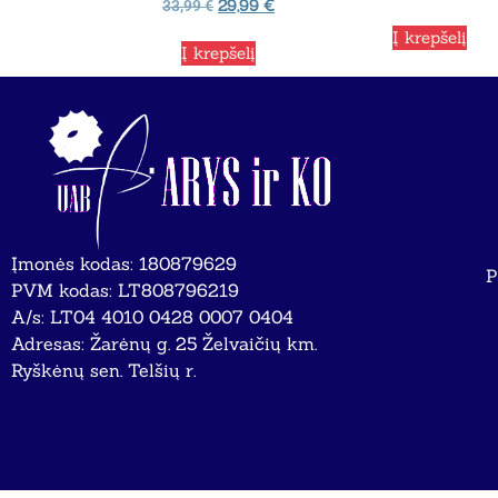
29,99
€
33,99
€
Į krepšelį
Į krepšelį
Įmonės kodas: 180879629
P
PVM kodas: LT808796219
A/s: LT04 4010 0428 0007 0404
Adresas: Žarėnų g. 25 Želvaičių km.
Ryškėnų sen. Telšių r.