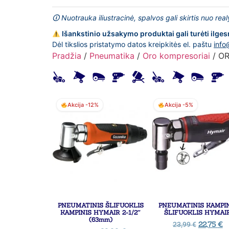
🛈 Nuotrauka iliustracinė, spalvos gali skirtis nuo rea
Išankstinio užsakymo produktai gali turėti ilges
Dėl tikslios pristatymo datos kreipkitės el. paštu
info
Pradžia
/
Pneumatika
/
Oro kompresoriai
/ OR
Akcija -12%
Akcija -5%
PNEUMATINIS ŠLIFUOKLIS
PNEUMATINIS KAMPI
KAMPINIS HYMAIR 2-1/2″
ŠLIFUOKLIS HYMAI
(63mm)
22,75
€
23,99
€