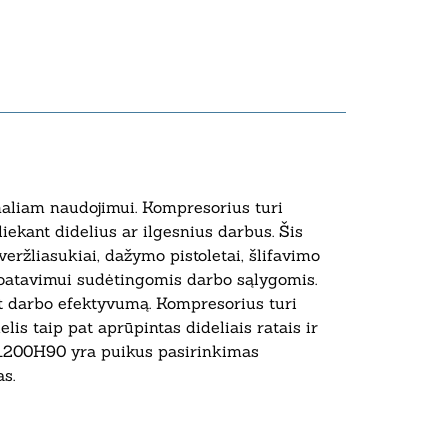
naliam naudojimui. Kompresorius turi
liekant didelius ar ilgesnius darbus. Šis
veržliasukiai, dažymo pistoletai, šlifavimo
loatavimui sudėtingomis darbo sąlygomis.
ant darbo efektyvumą. Kompresorius turi
s taip pat aprūpintas dideliais ratais ir
ZB1200H90 yra puikus pasirinkimas
s.