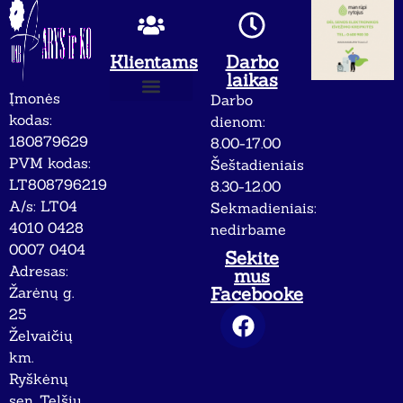
Klientams
Darbo
laikas
Įmonės
Darbo
Apie mus
Privatumo politika
kodas:
dienom:
180879629
8.00-17.00
PVM kodas:
Šeštadieniais
LT808796219
8.30-12.00
A/s: LT04
Sekmadieniais:
4010 0428
nedirbame
0007 0404
Sekite
Adresas:
mus
Facebooke
Žarėnų g.
25
Želvaičių
km.
Ryškėnų
sen. Telšių