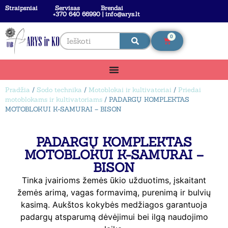
Straipsniai
Servisas
Brendai
+370 640 66990 | info@arys.lt
0
Pradžia
/
Sodo technika
/
Motoblokai ir kultivatoriai
/
Priedai
motoblokams ir kultivatoriams
/ PADARGŲ KOMPLEKTAS
MOTOBLOKUI K-SAMURAI – BISON
PADARGŲ KOMPLEKTAS
MOTOBLOKUI K-SAMURAI –
BISON
Tinka įvairioms žemės ūkio užduotims, įskaitant
žemės arimą, vagas formavimą, purenimą ir bulvių
kasimą. Aukštos kokybės medžiagos garantuoja
padargų atsparumą dėvėjimui bei ilgą naudojimo