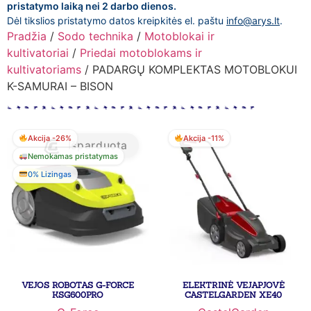
pristatymo laiką nei 2 darbo dienos.
Dėl tikslios pristatymo datos kreipkitės el. paštu
info@arys.lt
.
Pradžia
/
Sodo technika
/
Motoblokai ir
kultivatoriai
/
Priedai motoblokams ir
kultivatoriams
/ PADARGŲ KOMPLEKTAS MOTOBLOKUI
K-SAMURAI – BISON
Akcija -26%
Akcija -11%
Išparduota
Nemokamas pristatymas
0% Lizingas
VEJOS ROBOTAS G-FORCE
ELEKTRINĖ VEJAPJOVĖ
KSG600PRO
CASTELGARDEN XE40