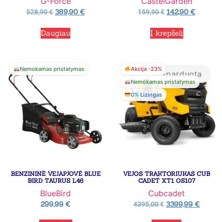
G-Force
CastelGarden
389,90
€
142,90
€
528,90
€
159,90
€
Daugiau
Į krepšelį
Nemokamas pristatymas
Akcija -23%
Išparduota
Nemokamas pristatymas
0% Lizingas
BENZININĖ VEJAPJOVĖ BLUE
VEJOS TRAKTORIUKAS CUB
BIRD TAURUS L46
CADET XT1 OS107
BlueBird
Cubcadet
299,99
€
3399,99
€
4395,00
€