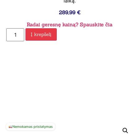
laiką.
289,99
€
Radai geresnę kainą? Spauskite čia
Į krepšelį
Nemokamas pristatymas