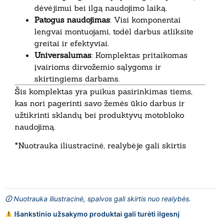
dėvėjimui bei ilgą naudojimo laiką.
Patogus naudojimas
: Visi komponentai
lengvai montuojami, todėl darbus atliksite
greitai ir efektyviai.
Universalumas
: Komplektas pritaikomas
įvairioms dirvožemio sąlygoms ir
skirtingiems darbams.
Šis komplektas yra puikus pasirinkimas tiems,
kas nori pagerinti savo žemės ūkio darbus ir
užtikrinti sklandų bei produktyvų motobloko
naudojimą.
*Nuotrauka iliustracinė, realybėje gali skirtis
🛈 Nuotrauka iliustracinė, spalvos gali skirtis nuo realybės.
Išankstinio užsakymo produktai gali turėti ilgesnį