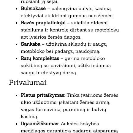
ruošiant ją sėjai.
Bulviakasė
– palengvina bulvių kasimą,
efektyviai atskiriant gumbus nuo žemės.
Bazės praplatintojai
– suteikia didesnį
stabilumą ir kontrolę dirbant su motobloku
ant įvairios žemės dangos.
Sankaba
– užtikrina sklandų ir saugų
motobloko bei padargų naudojimą.
Ratų komplektas
– gerina motobloko
sukibimą su paviršiumi, užtikrindamas
saugų ir efektyvų darbą.
Privalumai:
Platus pritaikymas
: Tinka įvairioms žemės
ūkio užduotims, įskaitant žemės arimą,
vagas formavimą, purenimą ir bulvių
kasimą.
Ilgaamžiškumas
: Aukštos kokybės
medžiagos garantuoja padargų atsparumą