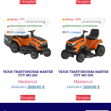
Į krepšelį
Daugiau
Akcija -17%
Akcija -20%
Išparduota
Išparduota
Nemokamas pristatymas
Nemokamas pristatymas
0% Lizingas
0% Lizingas
VEJOS TRAKTORIUKAS MASTER
VEJOS TRAKTORIUKAS MASTER
CUT MC-210
CUT MC-100
Mastercut
Mastercut
2999,90
€
1999,99
€
3599,90
€
2499,90
€
Daugiau
Daugiau