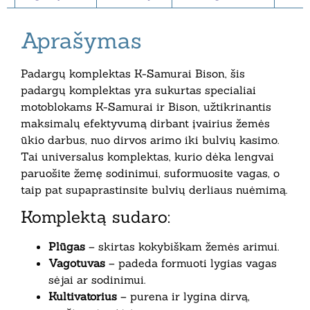
Aprašymas
Padargų komplektas K-Samurai Bison, šis
padargų komplektas yra sukurtas specialiai
motoblokams K-Samurai ir Bison, užtikrinantis
maksimalų efektyvumą dirbant įvairius žemės
ūkio darbus, nuo dirvos arimo iki bulvių kasimo.
Tai universalus komplektas, kurio dėka lengvai
paruošite žemę sodinimui, suformuosite vagas, o
taip pat supaprastinsite bulvių derliaus nuėmimą.
Komplektą sudaro:
Plūgas
– skirtas kokybiškam žemės arimui.
Vagotuvas
– padeda formuoti lygias vagas
sėjai ar sodinimui.
Kultivatorius
– purena ir lygina dirvą,