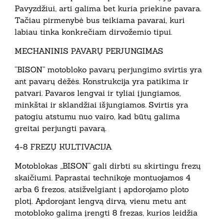
Pavyzdžiui, arti galima bet kuria priekine pavara.
Tačiau pirmenybė bus teikiama pavarai, kuri
labiau tinka konkrečiam dirvožemio tipui.
MECHANINIS PAVARŲ PERJUNGIMAS
“BISON” motobloko pavarų perjungimo svirtis yra
ant pavarų dėžės. Konstrukcija yra patikima ir
patvari. Pavaros lengvai ir tyliai įjungiamos,
minkštai ir sklandžiai išjungiamos. Svirtis yra
patogiu atstumu nuo vairo, kad būtų galima
greitai perjungti pavarą.
4-8 FREZŲ KULTIVACIJA
Motoblokas „BISON“ gali dirbti su skirtingu frezų
skaičiumi. Paprastai technikoje montuojamos 4
arba 6 frezos, atsižvelgiant į apdorojamo ploto
plotį. Apdorojant lengvą dirvą, vienu metu ant
motobloko galima įrengti 8 frezas, kurios leidžia