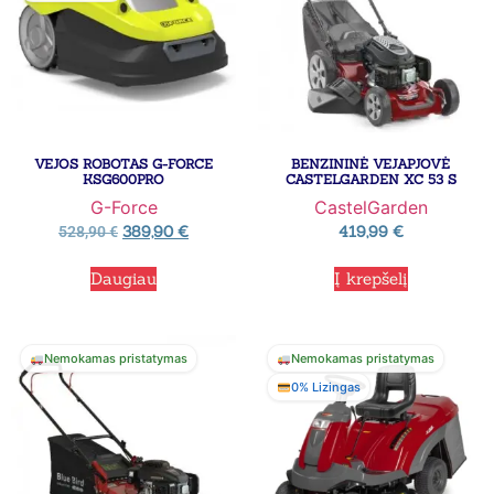
VEJOS ROBOTAS G-FORCE
BENZININĖ VEJAPJOVĖ
KSG600PRO
CASTELGARDEN XC 53 S
G-Force
CastelGarden
389,90
€
419,99
€
528,90
€
Daugiau
Į krepšelį
Nemokamas pristatymas
Nemokamas pristatymas
0% Lizingas