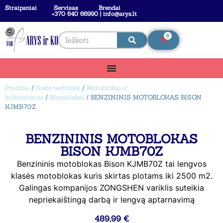
Straipsniai
Servisas
Brendai
+370 640 66990 | info@arys.lt
0
Pradžia
/
Sodo technika
/
Motoblokai ir
kultivatoriai
/
Motoblokai
/ BENZININIS MOTOBLOKAS BISON
KJMB70Z
BENZININIS MOTOBLOKAS
BISON KJMB70Z
Benzininis motoblokas Bison KJMB70Z tai lengvos
klasės motoblokas kuris skirtas plotams iki 2500 m2.
Galingas kompanijos ZONGSHEN variklis suteikia
nepriekaištingą darbą ir lengvą aptarnavimą
489,99
€