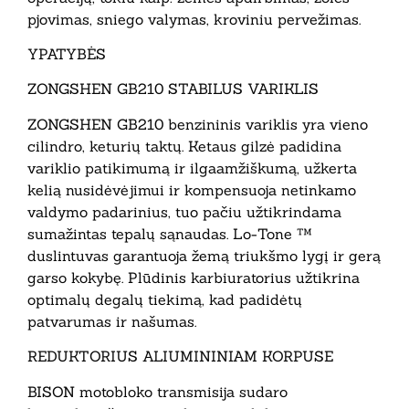
pjovimas, sniego valymas, kroviniu pervežimas.
YPATYBĖS
ZONGSHEN GB210 STABILUS VARIKLIS
ZONGSHEN GB210 benzininis variklis yra vieno
cilindro, keturių taktų. Ketaus gilzė padidina
variklio patikimumą ir ilgaamžiškumą, užkerta
kelią nusidėvėjimui ir kompensuoja netinkamo
valdymo padarinius, tuo pačiu užtikrindama
sumažintas tepalų sąnaudas. Lo-Tone ™
duslintuvas garantuoja žemą triukšmo lygį ir gerą
garso kokybę. Plūdinis karbiuratorius užtikrina
optimalų degalų tiekimą, kad padidėtų
patvarumas ir našumas.
REDUKTORIUS ALIUMININIAM KORPUSE
BISON motobloko transmisija sudaro