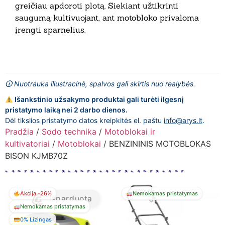
greičiau apdoroti plotą. Siekiant užtikrinti
saugumą kultivuojant, ant motobloko privaloma
įrengti sparnelius.
🛈 Nuotrauka iliustracinė, spalvos gali skirtis nuo realybės.
Išankstinio užsakymo produktai gali turėti ilgesnį
pristatymo laiką nei 2 darbo dienos.
Dėl tikslios pristatymo datos kreipkitės el. paštu
info@arys.lt
.
Pradžia
/
Sodo technika
/
Motoblokai ir
kultivatoriai
/
Motoblokai
/ BENZININIS MOTOBLOKAS
BISON KJMB70Z
Akcija -26%
Nemokamas pristatymas
Išparduota
Nemokamas pristatymas
0% Lizingas