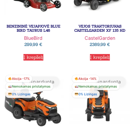
BENZININĖ VEJAPJOVĖ BLUE
VEJOS TRAKTORIUKAS
BIRD TAURUS L46
CASTELGARDEN XF 135 HD
BlueBird
CastelGarden
299,99
€
2389,99
€
Į krepšelį
Į krepšelį
Akcija -17%
Akcija -14%
Išparduota
Išparduota
Nemokamas pristatymas
Nemokamas pristatymas
0% Lizingas
0% Lizingas