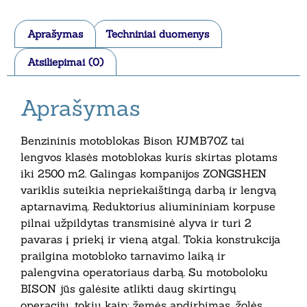
Aprašymas
Techniniai duomenys
Atsiliepimai (0)
Aprašymas
Benzininis motoblokas Bison KJMB70Z tai
lengvos klasės motoblokas kuris skirtas plotams
iki 2500 m2. Galingas kompanijos ZONGSHEN
variklis suteikia nepriekaištingą darbą ir lengvą
aptarnavimą. Reduktorius aliumininiam korpuse
pilnai užpildytas transmisinė alyva ir turi 2
pavaras į priekį ir vieną atgal. Tokia konstrukcija
prailgina motobloko tarnavimo laiką ir
palengvina operatoriaus darbą. Su motoboloku
BISON jūs galėsite atlikti daug skirtingų
operacijų, tokiu kaip: žemės apdirbimas, žolės