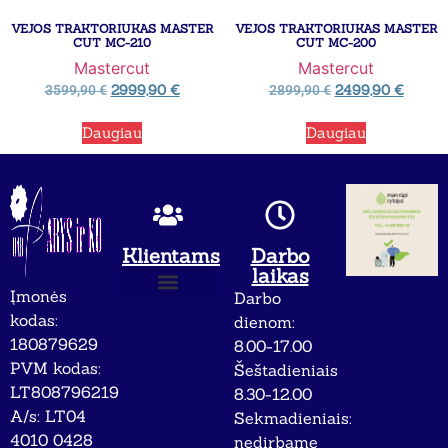
VEJOS TRAKTORIUKAS MASTER
VEJOS TRAKTORIUKAS MASTER
CUT MC-210
CUT MC-200
Mastercut
Mastercut
2999,90
€
2499,90
€
3599,90
€
2899,90
€
Daugiau
Daugiau
Klientams
Darbo
laikas
Įmonės
Darbo
Apie mus
Privatumo politika
kodas:
dienom:
180879629
8.00-17.00
PVM kodas:
Šeštadieniais
LT808796219
8.30-12.00
A/s: LT04
Sekmadieniais:
4010 0428
nedirbame