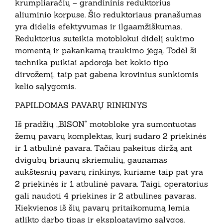
krumpliaračių – grandininis reduktorius
aliuminio korpuse. Šio reduktoriaus pranašumas
yra didelis efektyvumas ir ilgaamžiškumas.
Reduktorius suteikia motoblokui didelį sukimo
momentą ir pakankamą traukimo jėgą. Todėl ši
technika puikiai apdoroja bet kokio tipo
dirvožemį, taip pat gabena krovinius sunkiomis
kelio sąlygomis.
PAPILDOMAS PAVARŲ RINKINYS
Iš pradžių „BISON“ motobloke yra sumontuotas
žemų pavarų komplektas, kurį sudaro 2 priekinės
ir 1 atbulinė pavara. Tačiau pakeitus diržą ant
dvigubų briaunų skriemulių, gaunamas
aukštesnių pavarų rinkinys, kuriame taip pat yra
2 priekinės ir 1 atbulinė pavara. Taigi, operatorius
gali naudoti 4 priekines ir 2 atbulines pavaras.
Kiekvienos iš šių pavarų pritaikomumą lemia
atlikto darbo tipas ir eksploatavimo sąlygos.