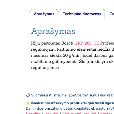
Aprašymas
Techniniai duomenys
Ga
Aprašymas
Klijų pistoletas Bosch
GKP 200 CE
Profess
reguliuojami kaitinimo elementai leidžia d
našumas siekia 30 g/min, todėl darbus galite
mobilumo galimybėmis. Šis įrankis yra skir
reguliuojamas.
🛈 Nuotrauka iliustracinė, spalvos gali skirtis nuo rea
Išankstinio užsakymo produktai gali turėti ilges
Dėl tikslios pristatymo datos kreipkitės el. paštu
info
Pradžia
/
Įrankiai
/
Elektriniai įrankiai
/
Karšto 