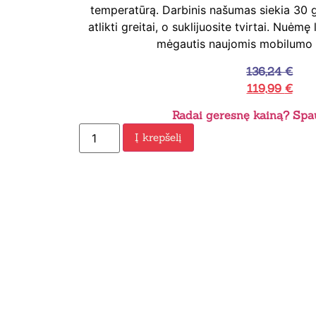
temperatūrą. Darbinis našumas siekia 30 g
atlikti greitai, o suklijuosite tvirtai. Nuėmę l
mėgautis naujomis mobilumo
136,24
€
119,99
€
Radai geresnę kainą? Spau
Į krepšelį