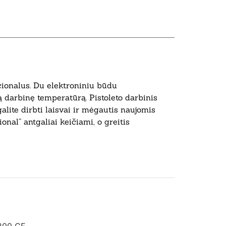
kcionalus. Du elektroniniu būdu
ą darbinę temperatūrą. Pistoleto darbinis
galite dirbti laisvai ir mėgautis naujomis
nal“ antgaliai keičiami, o greitis
200 CE