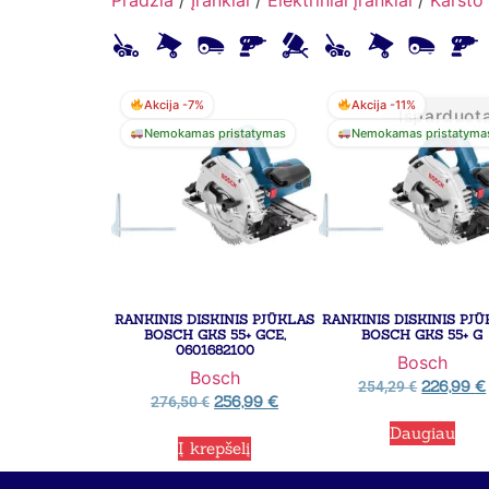
Akcija -7%
Akcija -11%
Išparduot
Nemokamas pristatymas
Nemokamas pristatyma
RANKINIS DISKINIS PJŪKLAS
RANKINIS DISKINIS PJ
BOSCH GKS 55+ GCE,
BOSCH GKS 55+ G
0601682100
Bosch
Bosch
226,99
€
254,29
€
256,99
€
276,50
€
Daugiau
Į krepšelį