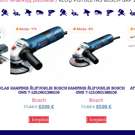
Akcija -11%
Akcija -8%
a
s
ŪKLAS
KAMPINIS ŠLIFUOKLIS BOSCH
KAMPINIS ŠLIFUOKLIS BOSCH
AT
GWS 7-125,0601388108
GWS 7-115,0601388106
Bosch
Bosch
63,99
€
65,99
€
71,65
€
71,65
€
Į krepšelį
Į krepšelį