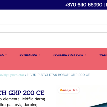
+370 640 66990 | i
IKA
SUVIRINIMAS
TECHNIKA STATYBOMS
VALY
i/klijų pistoletai
/ KLIJŲ PISTOLETAS BOSCH GKP 200 CE
Akcija -12%
CH GKP 200 CE
o elementai leidžia darbą
aiko pastovią darbinę