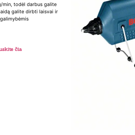
/min, todėl darbus galite
aidą galite dirbti laisvai ir
 galimybėmis
skite čia