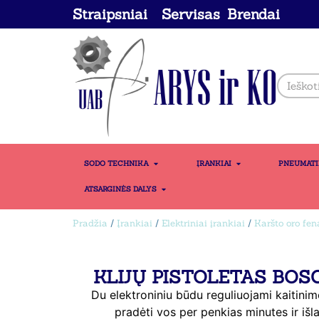
Straipsniai
Servisas
Brendai
SODO TECHNIKA
ĮRANKIAI
PNEUMAT
ATSARGINĖS DALYS
Pradžia
/
Įrankiai
/
Elektriniai įrankiai
/
Karšto oro fena
KLIJŲ PISTOLETAS BOS
Du elektroniniu būdu reguliuojami kaitinim
pradėti vos per penkias minutes ir išl