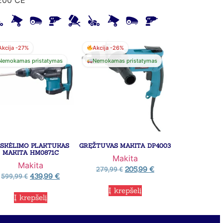
Akcija -27%
Akcija -26%
Nemokamas pristatymas
Nemokamas pristatymas
SKĖLIMO PLAKTUKAS
GRĘŽTUVAS MAKITA DP4003
MAKITA HM0871C
Makita
Makita
205,99
€
279,99
€
439,99
€
599,99
€
Į krepšelį
Į krepšelį