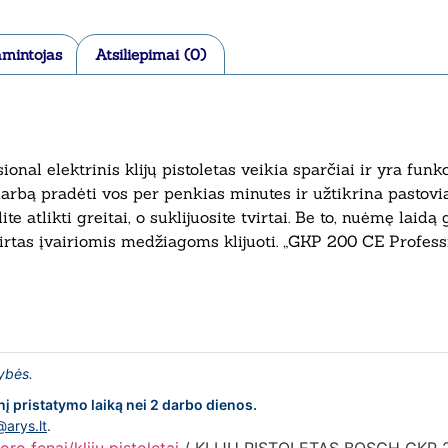
mintojas
Atsiliepimai (0)
ional elektrinis klijų pistoletas veikia sparčiai ir yra fun
arbą pradėti vos per penkias minutes ir užtikrina pastovi
 atlikti greitai, o suklijuosite tvirtai. Be to, nuėmę laidą 
tas įvairiomis medžiagoms klijuoti. „GKP 200 CE Professio
lybės.
nį pristatymo laiką nei 2 darbo dienos.
@arys.lt
.
oro fenai/klijų pistoletai
/ KLIJŲ PISTOLETAS BOSCH GKP 