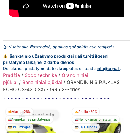
🛈 Nuotrauka iliustracinė, spalvos gali skirtis nuo realybės.
Išankstinio užsakymo produktai gali turėti ilgesnį
pristatymo laiką nei 2 darbo dienos.
Dėl tikslios pristatymo datos kreipkitės el. paštu
info@arys.lt
.
Pradžia
/
Sodo technika
/
Grandininiai
pjūklai
/
Benzininiai pjūklai
/ GRANDININIS PJŪKLAS
ECHO CS-4310SX/33R95 X-Series
Akcija -26%
Akcija -29%
Išparduota
Nemokamas pristatymas
Nemokamas pristatymas
0% Lizingas
0% Lizingas