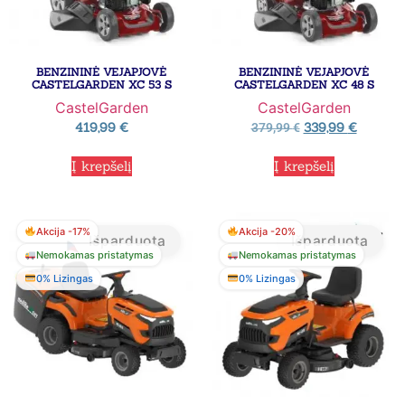
BENZININĖ VEJAPJOVĖ
BENZININĖ VEJAPJOVĖ
CASTELGARDEN XC 53 S
CASTELGARDEN XC 48 S
CastelGarden
CastelGarden
419,99
€
339,99
€
379,99
€
Į krepšelį
Į krepšelį
Akcija -17%
Akcija -20%
Išparduota
Išparduota
Nemokamas pristatymas
Nemokamas pristatymas
0% Lizingas
0% Lizingas