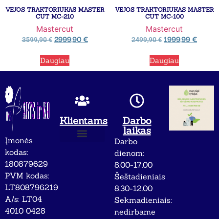
VEJOS TRAKTORIUKAS MASTER
VEJOS TRAKTORIUKAS MASTER
CUT MC-210
CUT MC-100
Mastercut
Mastercut
2999,90
€
1999,99
€
3599,90
€
2499,90
€
Daugiau
Daugiau
Klientams
Darbo
laikas
Įmonės
Darbo
Apie mus
Privatumo politika
kodas:
dienom:
180879629
8.00-17.00
PVM kodas:
Šeštadieniais
LT808796219
8.30-12.00
A/s: LT04
Sekmadieniais:
4010 0428
nedirbame