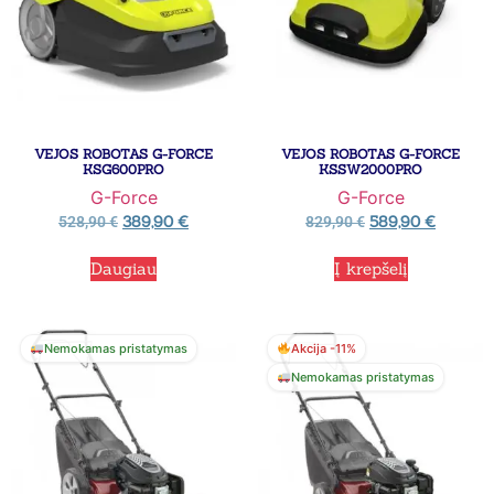
VEJOS ROBOTAS G-FORCE
VEJOS ROBOTAS G-FORCE
KSG600PRO
KSSW2000PRO
G-Force
G-Force
389,90
€
589,90
€
528,90
€
829,90
€
Daugiau
Į krepšelį
Nemokamas pristatymas
Akcija -11%
Nemokamas pristatymas