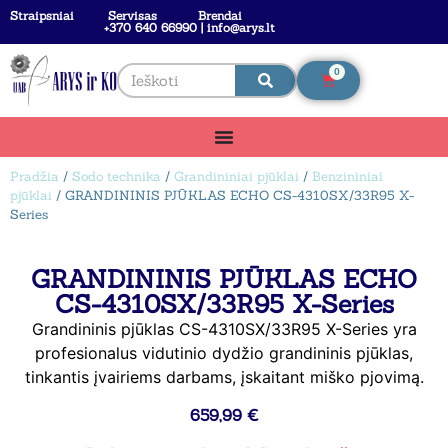
Straipsniai
Servisas
Brendai
+370 640 66990 | info@arys.lt
0
Pradžia
/
Sodo technika
/
Grandininiai pjūklai
/
Benzininiai
pjūklai
/ GRANDININIS PJŪKLAS ECHO CS-4310SX/33R95 X-
Series
GRANDININIS PJŪKLAS ECHO
CS-4310SX/33R95 X-Series
Grandininis pjūklas CS-4310SX/33R95 X-Series yra
profesionalus vidutinio dydžio grandininis pjūklas,
tinkantis įvairiems darbams, įskaitant miško pjovimą.
659,99
€