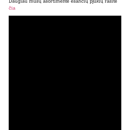
Daugiau mūsų asortimente esančių pjūklų rasite
čia