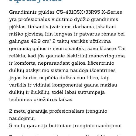
Grandininis pjūklas CS-4310SX/33R95 X-Series
yra profesionalus vidutinio dydžio grandininis
pjūklas, tinkantis įvairiems darbams, įskaitant
miško pjovimą. Itin lengvas ir patvarus rėmas bei
galingas 42,9 cm³ 2 taktų variklis užtikrina
geriausią galios ir svorio santykį savo klasėje. Tai
reiškia, kad jūs gaunate išskirtinį manevringumą
ir komfortą, neprarandant galios. Iišcentrinio
dulkių atskyrimo sistema naudoja išcentrines
jėgas kurios nupūčia dulkes nuo filtro, taip
variklis ir vidiniai komponentai gauna mažiau
dulkių ir šiukšlių, todėl labai sutrumpėja
techninės priežiūros laikas.
2 metų garantija profesionaliam įrenginio
naudojimui
5 metų garantija buitiniam įrenginio naudojimui.