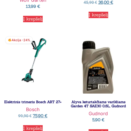
36,00
€
45,90
€
13,99
€
Į krepšelį
Į krepšelį
Akcija -24%
Elektrinis trimeris Bosch ART 27+
Alyva keturtakčiams varikliams
Garden 4T SAE30 0,6L, Gudnord
Bosch
Gudnord
75,90
€
99,90
€
5,90
€
Į krepšelį