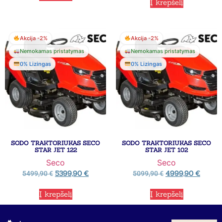
Į krepšelį
Akcija -2%
Akcija -2%
Nemokamas pristatymas
Nemokamas pristatymas
0% Lizingas
0% Lizingas
SODO TRAKTORIUKAS SECO
SODO TRAKTORIUKAS SECO
STAR JET 122
STAR JET 102
Seco
Seco
5399,90
€
4999,90
€
5499,90
€
5099,90
€
Į krepšelį
Į krepšelį