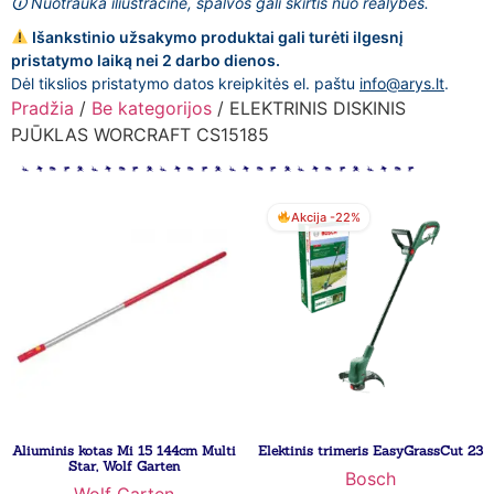
🛈 Nuotrauka iliustracinė, spalvos gali skirtis nuo realybės.
Išankstinio užsakymo produktai gali turėti ilgesnį
pristatymo laiką nei 2 darbo dienos.
Dėl tikslios pristatymo datos kreipkitės el. paštu
info@arys.lt
.
Pradžia
/
Be kategorijos
/ ELEKTRINIS DISKINIS
PJŪKLAS WORCRAFT CS15185
Akcija -22%
Aliuminis kotas Mi 15 144cm Multi
Elektinis trimeris EasyGrassCut 23
Star, Wolf Garten
Bosch
Wolf Garten