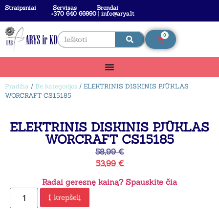
Straipsniai
Servisas
Brendai
+370 640 66990 | info@arys.lt
0
Pradžia
/
Be kategorijos
/ ELEKTRINIS DISKINIS PJŪKLAS
WORCRAFT CS15185
ELEKTRINIS DISKINIS PJŪKLAS
WORCRAFT CS15185
58,99
€
53,99
€
Radai geresnę kainą? Spauskite čia
Į krepšelį