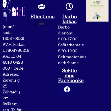
Klientams
Darbo
laikas
Įmonės
Darbo
Apie mus
Privatumo politika
kodas:
dienom:
180879629
8.00-17.00
PVM kodas:
Šeštadieniais
LT808796219
8.30-12.00
A/s: LT04
Sekmadieniais:
4010 0428
nedirbame
0007 0404
Sekite
Adresas:
mus
Facebooke
Žarėnų g.
25
Želvaičių
km.
Ryškėnų
sen. Telšių