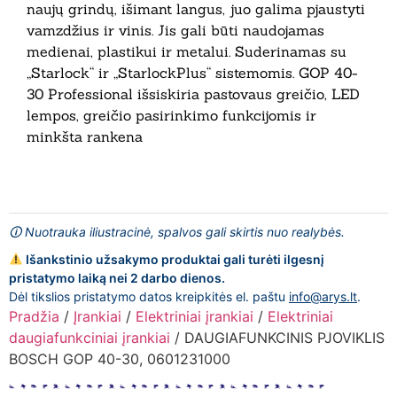
naujų grindų, išimant langus, juo galima pjaustyti
vamzdžius ir vinis. Jis gali būti naudojamas
medienai, plastikui ir metalui. Suderinamas su
„Starlock“ ir „StarlockPlus“ sistemomis. GOP 40-
30 Professional išsiskiria pastovaus greičio, LED
lempos, greičio pasirinkimo funkcijomis ir
minkšta rankena
🛈 Nuotrauka iliustracinė, spalvos gali skirtis nuo realybės.
Išankstinio užsakymo produktai gali turėti ilgesnį
pristatymo laiką nei 2 darbo dienos.
Dėl tikslios pristatymo datos kreipkitės el. paštu
info@arys.lt
.
Pradžia
/
Įrankiai
/
Elektriniai įrankiai
/
Elektriniai
daugiafunkciniai įrankiai
/ DAUGIAFUNKCINIS PJOVIKLIS
BOSCH GOP 40-30, 0601231000