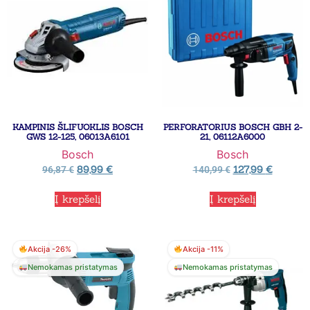
KAMPINIS ŠLIFUOKLIS BOSCH
PERFORATORIUS BOSCH GBH 2-
GWS 12-125, 06013A6101
21, 06112A6000
Bosch
Bosch
89,99
€
127,99
€
96,87
€
140,99
€
Į krepšelį
Į krepšelį
Akcija -26%
Akcija -11%
Nemokamas pristatymas
Nemokamas pristatymas