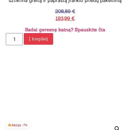
užtikrina greitą ir paprastą įrankio priedų pakeitimą
208,89
€
193,99
€
Radai geresnę kainą? Spauskite čia
Į krepšelį
Akcija -7%