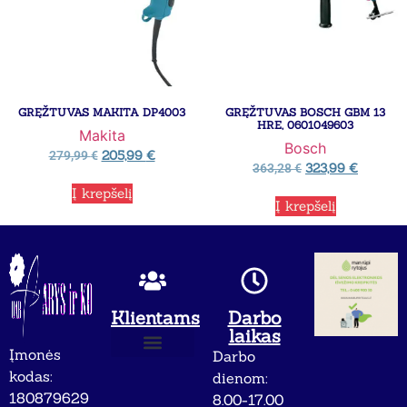
GRĘŽTUVAS MAKITA DP4003
GRĘŽTUVAS BOSCH GBM 13
HRE, 0601049603
Makita
Bosch
205,99
€
279,99
€
323,99
€
363,28
€
Į krepšelį
Į krepšelį
Klientams
Darbo
laikas
Įmonės
Darbo
Apie mus
Privatumo politika
kodas:
dienom:
180879629
8.00-17.00