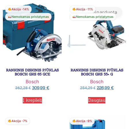
Akcija -14%
Akcija -11%
Išparduota
Nemokamas pristatymas
Nemokamas pristatymas
RANKINIS DISKINIS PJŪKLAS
RANKINIS DISKINIS PJŪKLAS
BOSCH GKS 65 GCE
BOSCH GKS 55+ G
Bosch
Bosch
309,99
€
226,99
€
362,28
€
254,29
€
Į krepšelį
Daugiau
Akcija -7%
Akcija -9%