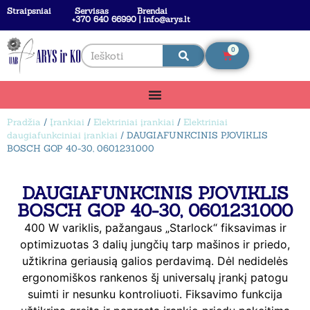
Straipsniai
Servisas
Brendai
+370 640 66990 | info@arys.lt
0
Pradžia
/
Įrankiai
/
Elektriniai įrankiai
/
Elektriniai
daugiafunkciniai įrankiai
/ DAUGIAFUNKCINIS PJOVIKLIS
BOSCH GOP 40-30, 0601231000
DAUGIAFUNKCINIS PJOVIKLIS
BOSCH GOP 40-30, 0601231000
400 W variklis, pažangaus „Starlock“ fiksavimas ir
optimizuotas 3 dalių jungčių tarp mašinos ir priedo,
užtikrina geriausią galios perdavimą. Dėl nedidelės
ergonomiškos rankenos šį universalų įrankį patogu
suimti ir nesunku kontroliuoti. Fiksavimo funkcija