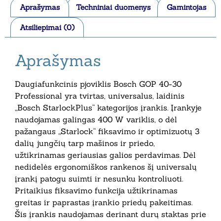
Aprašymas
Techniniai duomenys
Gamintojas
Atsiliepimai (0)
Aprašymas
Daugiafunkcinis pjoviklis Bosch GOP 40-30
Professional yra tvirtas, universalus, laidinis
„Bosch StarlockPlus“ kategorijos įrankis. Įrankyje
naudojamas galingas 400 W variklis, o dėl
pažangaus „Starlock“ fiksavimo ir optimizuotų 3
dalių jungčių tarp mašinos ir priedo,
užtikrinamas geriausias galios perdavimas. Dėl
nedidelės ergonomiškos rankenos šį universalų
įrankį patogu suimti ir nesunku kontroliuoti.
Pritaikius fiksavimo funkcija užtikrinamas
greitas ir paprastas įrankio priedų pakeitimas.
Šis įrankis naudojamas derinant durų staktas prie