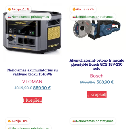
Akcija -15%
Akcija -27%
Nemokamas pristatymas
Nemokamas pristatymas
Akumuliatorinė betono ir metalo
pjaustyklė Bosch GCS 18V-230
solo
Nešiojamas akumuliatorius su
valdymo bloku 1548Wh
Bosch
VTOMAN
508,90
€
699,90
€
869,90
€
1019,90
€
Į krepšelį
Į krepšelį
Akcija -8%
Nemokamas pristatymas
Nemokamas pristatymas