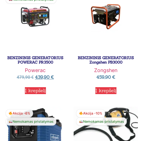
BENZININIS GENERATORIUS
BENZININIS GENERATORIUS
POWERAC PR3500
Zongshen PB3000
Powerac
Zongshen
439,90
€
459,90
€
479,90
€
Į krepšelį
Į krepšelį
Akcija -6%
Akcija -10%
Nemokamas pristatymas
Nemokamas pristatymas