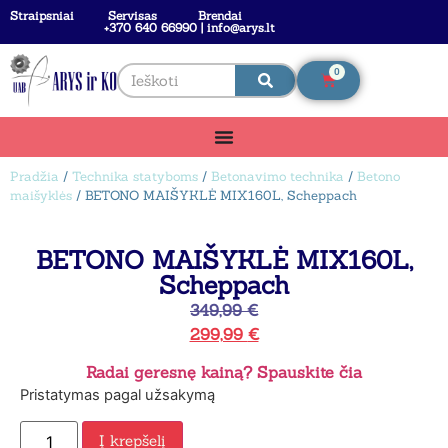
Straipsniai
Servisas
Brendai
+370 640 66990 | info@arys.lt
0
Pradžia
/
Technika statyboms
/
Betonavimo technika
/
Betono
maišyklės
/ BETONO MAIŠYKLĖ MIX160L, Scheppach
BETONO MAIŠYKLĖ MIX160L,
Scheppach
349,99
€
299,99
€
Radai geresnę kainą? Spauskite čia
Pristatymas pagal užsakymą
Į krepšelį