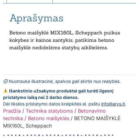
Aprašymas
Betono maišyklė MIX160L, Scheppach puikus
kokybes ir kainos santykis, patikima betono
maišyklė nedidelėms statybų aikštelėms.
🛈 Nuotrauka iliustracinė, spalvos gali skirtis nuo realybės.
Išankstinio užsakymo produktai gali turėti ilgesnį
pristatymo laiką nei 2 darbo dienos.
Dėl tikslios pristatymo datos kreipkitės el. paštu
info@arys.lt
.
Pradžia
/
Technika statyboms
/
Betonavimo
technika
/
Betono maišyklės
/ BETONO MAIŠYKLĖ
MIX160L, Scheppach