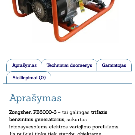
Aprašymas
Techniniai duomenys
Gamintojas
Atsiliepimai (0)
Aprašymas
Zongshen PB6000-3
– tai galingas
trifazis
benzininis generatorius
, sukurtas
intensyvesniems elektros vartojimo poreikiams.
Jis puikiai tinka tiek statybų objektams,