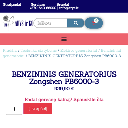
Straipsniai
Servisas
Brendai
+370 640 66990 | info@arys.lt
0
Pradžia
/
Technika statyboms
/
Elektros generatoriai
/
Benzininiai
generatoriai
/ BENZININIS GENERATORIUS Zongshen PB6000-3
BENZININIS GENERATORIUS
Zongshen PB6000-3
929,90
€
Radai geresnę kainą? Spauskite čia
Į krepšelį