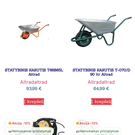
STATYBINIS KARUTIS T66B85L
STATYBINIS KARUTIS T-070/D
Altrad
90 ltr Altrad
Altrad
altrad
Altrad
altrad
93,99
€
64,99
€
Į krepšelį
Į krepšelį
Akcija -10%
Akcija -10%
Nemokamas pristatymas
Nemokamas pristatymas