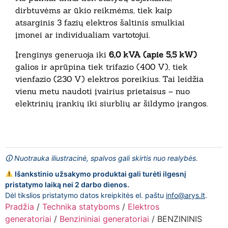
dirbtuvėms ar ūkio reikmėms, tiek kaip
atsarginis 3 fazių elektros šaltinis smulkiai
įmonei ar individualiam vartotojui.
Įrenginys generuoja iki
6,0 kVA (apie 5,5 kW)
galios ir aprūpina tiek trifazio (400 V), tiek
vienfazio (230 V) elektros poreikius. Tai leidžia
vienu metu naudoti įvairius prietaisus – nuo
elektrinių įrankių iki siurblių ar šildymo įrangos.
🛈 Nuotrauka iliustracinė, spalvos gali skirtis nuo realybės.
Išankstinio užsakymo produktai gali turėti ilgesnį
pristatymo laiką nei 2 darbo dienos.
Dėl tikslios pristatymo datos kreipkitės el. paštu
info@arys.lt
.
Pradžia
/
Technika statyboms
/
Elektros
generatoriai
/
Benzininiai generatoriai
/ BENZININIS