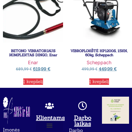
BETONO VIBRATORIAUS
VIBROPLOKŠTĖ HP1200S, 15KN,
KOMPLEKTAS DINGO, Enar
60kg, Scheppach
Enar
Scheppach
619,99
€
449,99
€
689,99
€
499,99
€
Į krepšelį
Į krepšelį
Klientams
Darbo
laikas
Įmonės
Darbo