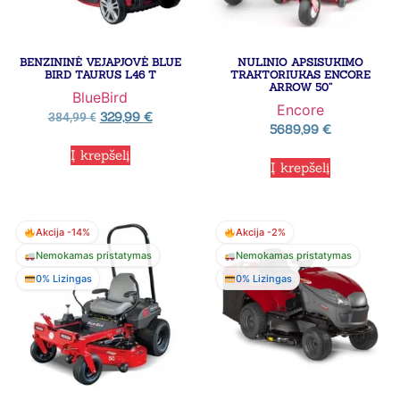
BENZININĖ VEJAPJOVĖ BLUE
NULINIO APSISUKIMO
BIRD TAURUS L46 T
TRAKTORIUKAS ENCORE
ARROW 50”
BlueBird
Encore
329,99
€
384,99
€
5689,99
€
Į krepšelį
Į krepšelį
Akcija -14%
Akcija -2%
Nemokamas pristatymas
Nemokamas pristatymas
0% Lizingas
0% Lizingas