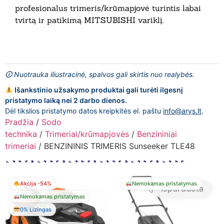
profesionalus trimeris/krūmapjovė turintis labai
tvirtą ir patikimą MITSUBISHI variklį.
🛈 Nuotrauka iliustracinė, spalvos gali skirtis nuo realybės.
Išankstinio užsakymo produktai gali turėti ilgesnį
pristatymo laiką nei 2 darbo dienos.
Dėl tikslios pristatymo datos kreipkitės el. paštu
info@arys.lt
.
Pradžia
/
Sodo
technika
/
Trimeriai/krūmapjovės
/
Benzininiai
trimeriai
/ BENZININIS TRIMERIS Sunseeker TLE48
Akcija -54%
Nemokamas pristatymas
Išparduota
Nemokamas pristatymas
0% Lizingas