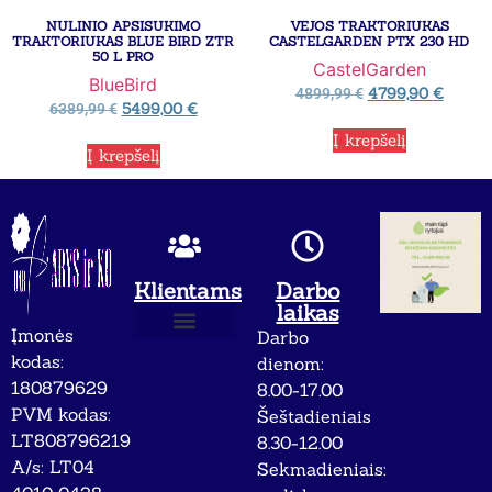
NULINIO APSISUKIMO
VEJOS TRAKTORIUKAS
TRAKTORIUKAS BLUE BIRD ZTR
CASTELGARDEN PTX 230 HD
50 L PRO
CastelGarden
BlueBird
4799,90
€
4899,99
€
5499,00
€
6389,99
€
Į krepšelį
Į krepšelį
Klientams
Darbo
laikas
Įmonės
Darbo
Apie mus
Privatumo politika
kodas:
dienom:
180879629
8.00-17.00
PVM kodas:
Šeštadieniais
LT808796219
8.30-12.00
A/s: LT04
Sekmadieniais: