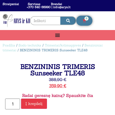
Straipsniai
Servisas
Brendai
+370 640 66990 | info@arys.lt
0
Pradžia
/
Sodo technika
/
Trimeriai/krūmapjovės
/
Benzininiai
trimeriai
/ BENZININIS TRIMERIS Sunseeker TLE48
BENZININIS TRIMERIS
Sunseeker TLE48
388,90
€
359,90
€
Radai geresnę kainą? Spauskite čia
Į krepšelį