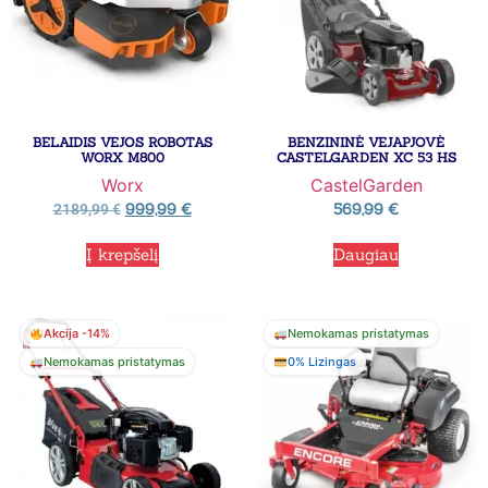
BELAIDIS VEJOS ROBOTAS
BENZININĖ VEJAPJOVĖ
WORX M800
CASTELGARDEN XC 53 HS
Worx
CastelGarden
999,99
€
569,99
€
2189,99
€
Į krepšelį
Daugiau
Akcija -14%
Nemokamas pristatymas
Nemokamas pristatymas
0% Lizingas