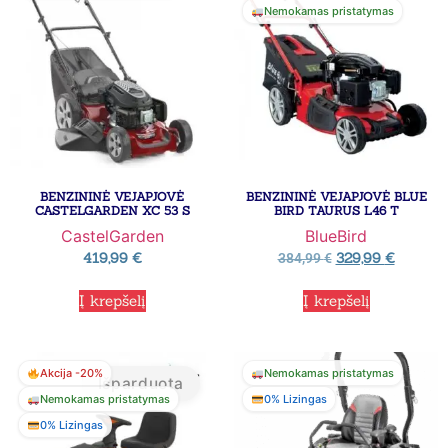
Nemokamas pristatymas
BENZININĖ VEJAPJOVĖ
BENZININĖ VEJAPJOVĖ BLUE
CASTELGARDEN XC 53 S
BIRD TAURUS L46 T
CastelGarden
BlueBird
419,99
€
329,99
€
384,99
€
Į krepšelį
Į krepšelį
Akcija -20%
Nemokamas pristatymas
Išparduota
Nemokamas pristatymas
0% Lizingas
0% Lizingas