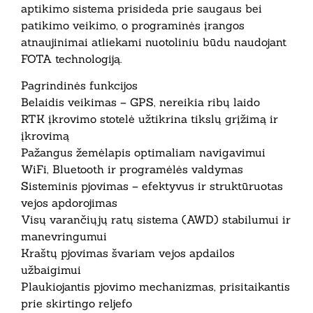
aptikimo sistema prisideda prie saugaus bei
patikimo veikimo, o programinės įrangos
atnaujinimai atliekami nuotoliniu būdu naudojant
FOTA technologiją.
Pagrindinės funkcijos
Belaidis veikimas – GPS, nereikia ribų laido
RTK įkrovimo stotelė užtikrina tikslų grįžimą ir
įkrovimą
Pažangus žemėlapis optimaliam navigavimui
WiFi, Bluetooth ir programėlės valdymas
Sisteminis pjovimas – efektyvus ir struktūruotas
vejos apdorojimas
Visų varančiųjų ratų sistema (AWD) stabilumui ir
manevringumui
Kraštų pjovimas švariam vejos apdailos
užbaigimui
Plaukiojantis pjovimo mechanizmas, prisitaikantis
prie skirtingo reljefo