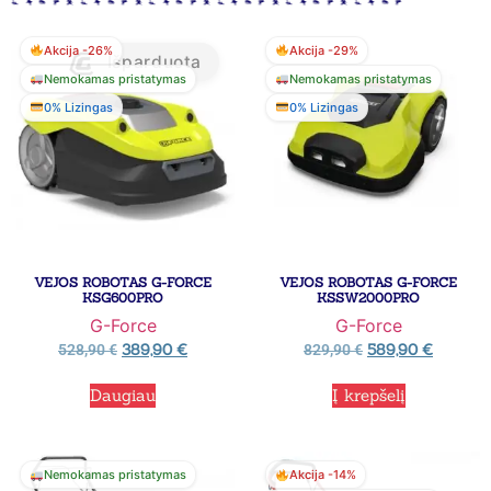
Akcija -26%
Akcija -29%
Išparduota
Nemokamas pristatymas
Nemokamas pristatymas
0% Lizingas
0% Lizingas
VEJOS ROBOTAS G-FORCE
VEJOS ROBOTAS G-FORCE
KSG600PRO
KSSW2000PRO
G-Force
G-Force
389,90
€
589,90
€
528,90
€
829,90
€
Daugiau
Į krepšelį
Nemokamas pristatymas
Akcija -14%