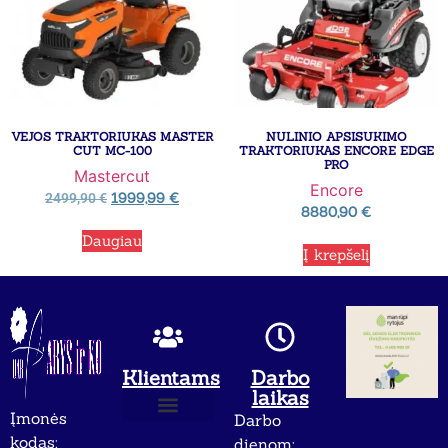
VEJOS TRAKTORIUKAS MASTER
NULINIO APSISUKIMO
CUT MC-100
TRAKTORIUKAS ENCORE EDGE
PRO
Mastercut
Encore
1999,99
€
2499,90
€
8880,90
€
Daugiau
Į krepšelį
Klientams
Darbo
laikas
Įmonės
Darbo
Apie mus
Privatumo politika
kodas:
dienom: