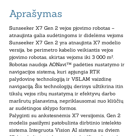
Aprašymas
Sunseeker X7 Gen 2 vejos pjovimo robotas –
atnaujinta galia sudėtingoms ir didelėms vejoms
Sunseeker X7 Gen 2 yra atnaujinta X7 modelio
versija, be perimetro kabelio veikiantis vejos
pjovimo robotas, skirtas vejoms iki 3 000 m².
Robotas naudoja AONavi™ padėties nustatymo ir
navigacijos sistemą, kuri apjungia RTK
palydovinę technologiją ir VSLAM vaizdinę
navigaciją. Šis technologijų derinys užtikrina itin
tikslų vejos ribų nustatymą ir efektyvų darbo
maršrutų planavimą, nepriklausomai nuo kliūčių
ar sudėtingos sklypo formos.
Palyginti su ankstesnėmis X7 versijomis, Gen 2
modelis pasižymi patobulinta dirbtinio intelekto
sistema. Integruota Vision AI sistema su dviem