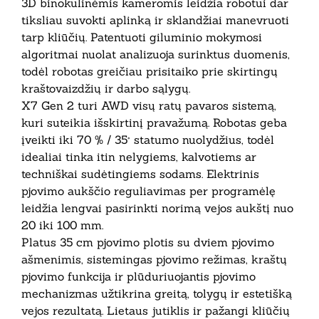
3D binokulinėmis kameromis leidžia robotui dar
tiksliau suvokti aplinką ir sklandžiai manevruoti
tarp kliūčių. Patentuoti giluminio mokymosi
algoritmai nuolat analizuoja surinktus duomenis,
todėl robotas greičiau prisitaiko prie skirtingų
kraštovaizdžių ir darbo sąlygų.
X7 Gen 2 turi AWD visų ratų pavaros sistemą,
kuri suteikia išskirtinį pravažumą. Robotas geba
įveikti iki 70 % / 35° statumo nuolydžius, todėl
idealiai tinka itin nelygiems, kalvotiems ar
techniškai sudėtingiems sodams. Elektrinis
pjovimo aukščio reguliavimas per programėlę
leidžia lengvai pasirinkti norimą vejos aukštį nuo
20 iki 100 mm.
Platus 35 cm pjovimo plotis su dviem pjovimo
ašmenimis, sistemingas pjovimo režimas, kraštų
pjovimo funkcija ir plūduriuojantis pjovimo
mechanizmas užtikrina greitą, tolygų ir estetišką
vejos rezultatą. Lietaus jutiklis ir pažangi kliūčių