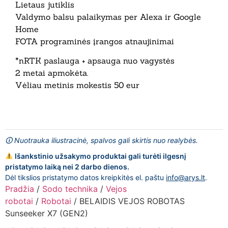
Lietaus jutiklis
Valdymo balsu palaikymas per Alexa ir Google
Home
FOTA programinės įrangos atnaujinimai
*nRTK paslauga + apsauga nuo vagystės
2 metai apmokėta.
Vėliau metinis mokestis 50 eur
🛈 Nuotrauka iliustracinė, spalvos gali skirtis nuo realybės.
Išankstinio užsakymo produktai gali turėti ilgesnį
pristatymo laiką nei 2 darbo dienos.
Dėl tikslios pristatymo datos kreipkitės el. paštu
info@arys.lt
.
Pradžia
/
Sodo technika
/
Vejos
robotai
/
Robotai
/ BELAIDIS VEJOS ROBOTAS
Sunseeker X7 (GEN2)