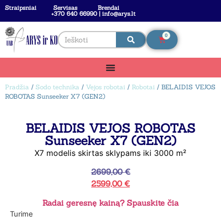
Straipsniai
Servisas
Brendai
+370 640 66990 | info@arys.lt
0
Pradžia
/
Sodo technika
/
Vejos robotai
/
Robotai
/ BELAIDIS VEJOS
ROBOTAS Sunseeker X7 (GEN2)
BELAIDIS VEJOS ROBOTAS
Sunseeker X7 (GEN2)
X7 modelis skirtas sklypams iki 3000 m²
2699,00
€
2599,00
€
Radai geresnę kainą? Spauskite čia
Turime