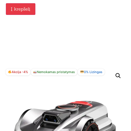
Į krepšelį
Akcija -4%
Nemokamas pristatymas
0% Lizingas