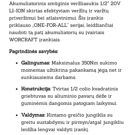
Akumuliatorinis smūginis veržliasukis 1/2″ 20V
LI-ION skirtas efektyviam veržlių ir varžtų
priveržimui bei atlaisvinimui. Šis įrankis
priklauso „ONE-FOR-ALL” serijai, leidžiančiai
naudoti tą patį akumuliatorių su įvairiais
WORCRAFT įrankiais.
Pagrindinės savybės:
Galingumas:
Maksimalus 350Nm sukimo
momentas užtikrina pakankamą jėgą net ir
sunkiausiems darbams.
Konstrukcija:
Tvirtas 1/2 colio kvadratinis
griebtuvas su aliuminio pavarų dėže ir
guminėmis dangomis patogiam laikymui.
Valdymas:
Kintamo greičio jungiklis su
greitu sustabdymu ir pirmyn/atgal jungikliu
leidžia lengvai valdyti įrankį.