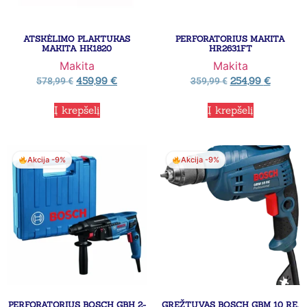
ATSKĖLIMO PLAKTUKAS
PERFORATORIUS MAKITA
MAKITA HK1820
HR2631FT
Makita
Makita
459,99
€
254,99
€
578,99
€
359,99
€
Į krepšelį
Į krepšelį
Akcija -9%
Akcija -9%
PERFORATORIUS BOSCH GBH 2-
GRĘŽTUVAS BOSCH GBM 10 RE,