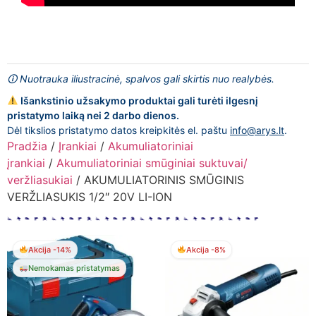
🛈 Nuotrauka iliustracinė, spalvos gali skirtis nuo realybės.
Išankstinio užsakymo produktai gali turėti ilgesnį
pristatymo laiką nei 2 darbo dienos.
Dėl tikslios pristatymo datos kreipkitės el. paštu
info@arys.lt
.
Pradžia
/
Įrankiai
/
Akumuliatoriniai
įrankiai
/
Akumuliatoriniai smūginiai suktuvai/
veržliasukiai
/ AKUMULIATORINIS SMŪGINIS
VERŽLIASUKIS 1/2″ 20V LI-ION
Akcija -14%
Akcija -8%
Nemokamas pristatymas