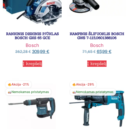
RANKINIS DISKINIS PJŪKLAS
KAMPINIS ŠLIFUOKLIS BOSCH
BOSCH GKS 65 GCE
GWS 7-115,0601388106
Bosch
Bosch
309,99
€
65,99
€
362,28
€
71,65
€
Į krepšelį
Į krepšelį
Akcija -21%
Akcija -29%
Nemokamas pristatymas
Nemokamas pristatymas