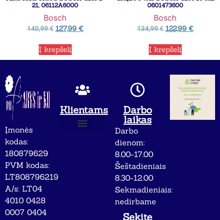
21, 06112A6000
0601473600
Bosch
Bosch
127,99
€
122,99
€
140,99
€
134,99
€
Į krepšelį
Į krepšelį
Klientams
Darbo
laikas
Įmonės
Darbo
Apie mus
Privatumo politika
kodas:
dienom:
180879629
8.00-17.00
PVM kodas:
Šeštadieniais
LT808796219
8.30-12.00
A/s: LT04
Sekmadieniais:
4010 0428
nedirbame
0007 0404
Sekite