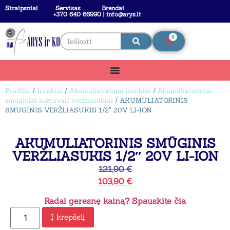
Straipsniai
Servisas
Brendai
+370 640 66990 | info@arys.lt
0
Pradžia
/
Įrankiai
/
Akumuliatoriniai įrankiai
/
Akumuliatoriniai
smūginiai suktuvai/ veržliasukiai
/ AKUMULIATORINIS
SMŪGINIS VERŽLIASUKIS 1/2″ 20V LI-ION
AKUMULIATORINIS SMŪGINIS
VERŽLIASUKIS 1/2″ 20V LI-ION
121,90
€
103,90
€
Radai geresnę kainą? Spauskite čia
Į krepšelį