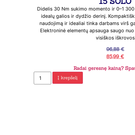
15 SOLO
Didelis 30 Nm sukimo momento ir 0–1 300 ap
idealų galios ir dydžio derinį. Kompaktiš
naudojimą ir idealiai tinka darbams virš g
Elektroninė elementų apsauga saugo nuo 
visiškos iškrovos
96,88
€
85,99
€
Radai geresnę kainą? Spau
Į krepšelį