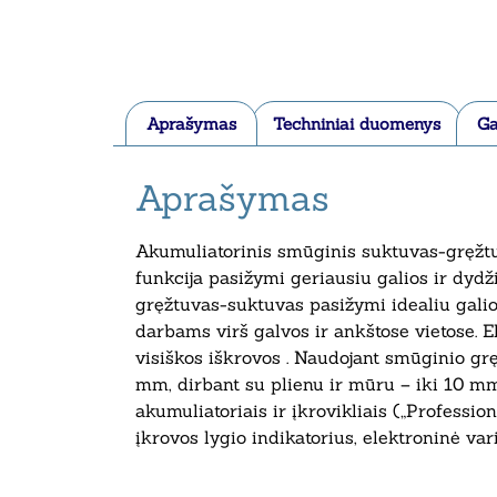
Aprašymas
Techniniai duomenys
Ga
Aprašymas
Akumuliatorinis smūginis suktuvas-gręžt
funkcija pasižymi geriausiu galios ir dyd
gręžtuvas-suktuvas pasižymi idealiu galios
darbams virš galvos ir ankštose vietose. 
visiškos iškrovos . Naudojant smūginio gr
mm, dirbant su plienu ir mūru – iki 10 m
akumuliatoriais ir įkrovikliais („Professi
įkrovos lygio indikatorius, elektroninė var