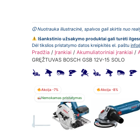
🛈 Nuotrauka iliustracinė, spalvos gali skirtis nuo rea
Išankstinio užsakymo produktai gali turėti ilges
Dėl tikslios pristatymo datos kreipkitės el. paštu
info
Pradžia
/
Įrankiai
/
Akumuliatoriniai įrankiai
/
GRĘŽTUVAS BOSCH GSB 12V-15 SOLO
Akcija -7%
Akcija -8%
Nemokamas pristatymas