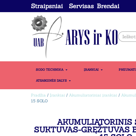
Straipsniai
Servisas
Brendai
SODO TECHNIKA
ĮRANKIAI
PNEUMAT
ATSARGINĖS DALYS
Pradžia
/
Įrankiai
/
Akumuliatoriniai įrankiai
/
Akumuli
15 SOLO
AKUMULIATORINIS 
SUKTUVAS-GRĘŽTUVAS B