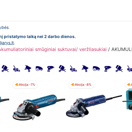
lybės.
nį pristatymo laiką nei 2 darbo dienos.
@arys.lt
.
Akumuliatoriniai smūginiai suktuvai/ veržliasukiai
/ AKUMULI
Akcija -7%
Akcija -8%