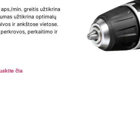
s./min. greitis užtikrina
kumas užtikrina optimalų
alvos ir ankštose vietose.
perkrovos, perkaitimo ir
skite čia