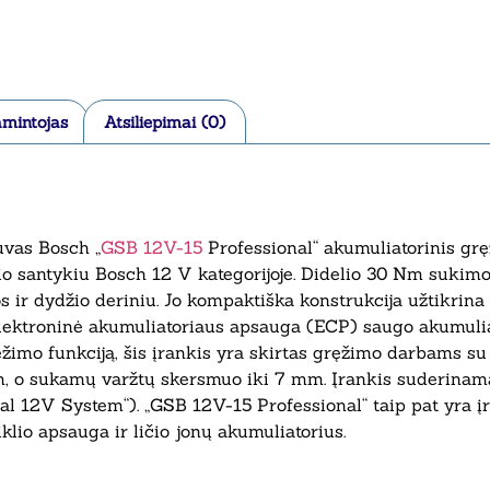
mintojas
Atsiliepimai (0)
uvas Bosch „
GSB 12V-15
Professional“ akumuliatorinis gr
žio santykiu Bosch 12 V kategorijoje. Didelio 30 Nm sukim
 ir dydžio deriniu. Jo kompaktiška konstrukcija užtikrina 
Elektroninė akumuliatoriaus apsauga (ECP) saugo akumulia
ęžimo funkciją, šis įrankis yra skirtas gręžimo darbams s
m, o sukamų varžtų skersmuo iki 7 mm. Įrankis suderinama
onal 12V System“). „GSB 12V-15 Professional“ taip pat yra 
iklio apsauga ir ličio jonų akumuliatorius.