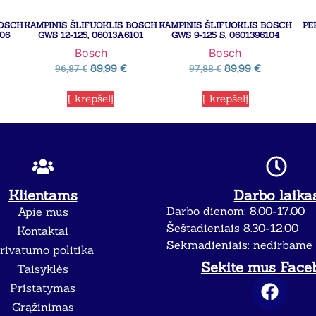
BOSCH
KAMPINIS ŠLIFUOKLIS BOSCH
KAMPINIS ŠLIFUOKLIS BOSCH
PE
106
GWS 12-125, 06013A6101
GWS 9-125 S, 0601396104
Bosch
Bosch
89,99
€
89,99
€
96,87
€
97,88
€
Į krepšelį
Į krepšelį
Klientams
Darbo laika
Darbo dienom: 8.00-17.00
Apie mus
Šeštadieniais 8.30-12.00
Kontaktai
Sekmadieniais: nedirbame
rivatumo politika
Sekite mus Face
Taisyklės
Pristatymas
Grąžinimas