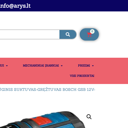
nfo@arys.lt
0
MUI
MECHANINIAI ĮRANKIAI
PRIEDAI
VISI PRODUKTAI
ŪGINIS SUKTUVAS-GRĘŽTUVAS BOSCH GSB 12V-