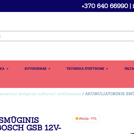
+370 640 66990 | i
IKA
SUVIRINIMAS
TECHNIKA STATYBOMS
VALY
atoriniai smūginiai suktuvai/ veržliasukiai
/ AKUMULIATORINIS SM
SMŪGINIS
Akcija -11%
OSCH GSB 12V-