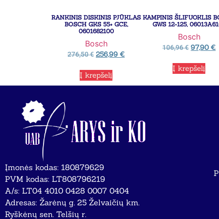
RANKINIS DISKINIS PJŪKLAS
KAMPINIS ŠLIFUOKLIS 
BOSCH GKS 55+ GCE,
GWS 12-125, 06013A6
0601682100
Bosch
Bosch
97,90
€
106,96
€
256,99
€
276,50
€
Į krepšelį
Į krepšelį
Įmonės kodas: 180879629
P
PVM kodas: LT808796219
A/s: LT04 4010 0428 0007 0404
Adresas: Žarėnų g. 25 Želvaičių km.
Ryškėnų sen. Telšių r.