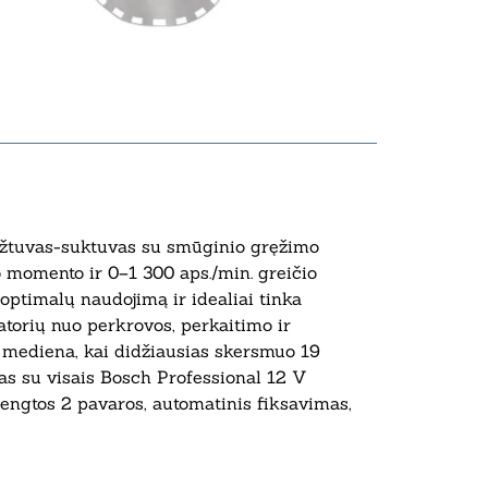
ęžtuvas-suktuvas su smūginio gręžimo
o momento ir 0–1 300 aps./min. greičio
optimalų naudojimą ir idealiai tinka
torių nuo perkrovos, perkaitimo ir
u mediena, kai didžiausias skersmuo 19
s su visais Bosch Professional 12 V
įrengtos 2 pavaros, automatinis fiksavimas,