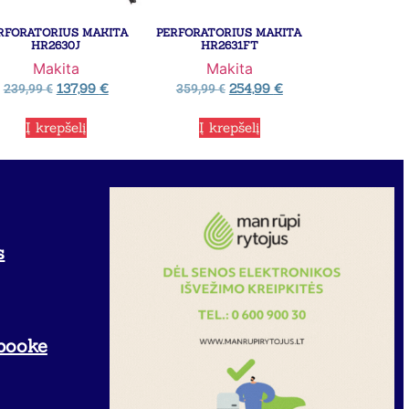
RFORATORIUS MAKITA
PERFORATORIUS MAKITA
HR2630J
HR2631FT
Makita
Makita
137,99
€
254,99
€
239,99
€
359,99
€
Į krepšelį
Į krepšelį
s
booke