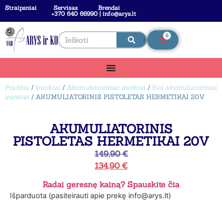
Straipsniai
Servisas
Brendai
+370 640 66990 | info@arys.lt
0
Pradžia
/
Įrankiai
/
Akumuliatoriniai įrankiai
/
Kiti akumuliatoriniai
įrankiai
/ AKUMULIATORINIS PISTOLETAS HERMETIKAI 20V
AKUMULIATORINIS
PISTOLETAS HERMETIKAI 20V
149,90
€
134,90
€
Radai geresnę kainą? Spauskite čia
Išparduota (pasiteirauti apie prekę info@arys.lt)