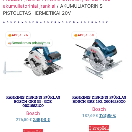
akumuliatoriniai įrankiai
/ AKUMULIATORINIS
PISTOLETAS HERMETIKAI 20V
Akcija -7%
Akcija -8%
Nemokamas pristatymas
RANKINIS DISKINIS PJŪKLAS
RANKINIS DISKINIS PJŪKLAS
BOSCH GKS 55+ GCE,
BOSCH GKS 190, 0601623000
0601682100
Bosch
Bosch
172,99
€
187,69
€
256,99
€
276,50
€
Į krepšelį