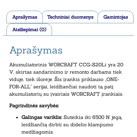
Aprašymas
Techniniai duomenys
Gamintojas
Atsiliepimai (0)
Aprašymas
Akumuliatorinis WORCRAFT CCG-S20Li yra 20
V, skirtas sandarinimo ir remonto darbams tiek
viduje, tiek išorėje. Šis įrankis priklauso „ONE-
FOR-ALL” serijai, leidžiančiai naudoti tą patį
akumuliatorių su įvairiais WORCRAFT įrankiais.
Pagrindinės savybės:
Galingas variklis:
Suteikia iki 6500 N jėgą,
leidžiančią dirbti su didelio klampumo
medžiagomis.