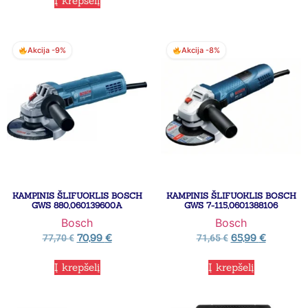
Į krepšelį
Akcija -9%
Akcija -8%
KAMPINIS ŠLIFUOKLIS BOSCH
KAMPINIS ŠLIFUOKLIS BOSCH
GWS 880,060139600A
GWS 7-115,0601388106
Bosch
Bosch
70,99
€
65,99
€
77,70
€
71,65
€
Į krepšelį
Į krepšelį