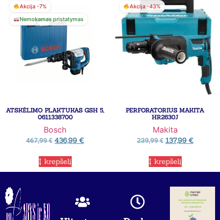
Akcija -7%
Akcija -43%
Nemokamas pristatymas
ATSKĖLIMO PLAKTUKAS GSH 5,
PERFORATORIUS MAKITA
0611338700
HR2630J
Bosch
Makita
436,99
€
137,99
€
467,99
€
239,99
€
Į krepšelį
Į krepšelį