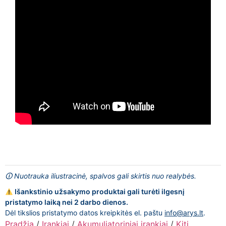
🛈 Nuotrauka iliustracinė, spalvos gali skirtis nuo realybės.
Išankstinio užsakymo produktai gali turėti ilgesnį
pristatymo laiką nei 2 darbo dienos.
Dėl tikslios pristatymo datos kreipkitės el. paštu
info@arys.lt
.
Pradžia
/
Įrankiai
/
Akumuliatoriniai įrankiai
/
Kiti