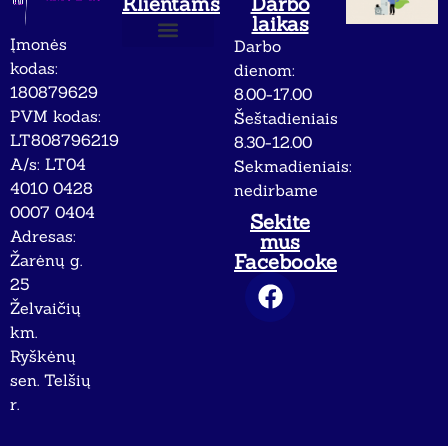
Klientams
Darbo
laikas
Įmonės
Darbo
Apie mus
Privatumo politika
kodas:
dienom:
180879629
8.00-17.00
PVM kodas:
Šeštadieniais
LT808796219
8.30-12.00
A/s: LT04
Sekmadieniais:
4010 0428
nedirbame
0007 0404
Sekite
Adresas:
mus
Facebooke
Žarėnų g.
25
Želvaičių
km.
Ryškėnų
sen. Telšių
r.