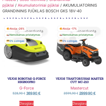
pjūklai
/
Akumuliatoriniai pjūklai
/ AKUMULIATORINIS
GRANDININIS PJŪKLAS BOSCH GKS 18V-40
Akcija -26%
Akcija -17%
Išparduota
Išparduota
Nemokamas pristatymas
Nemokamas pristatymas
0% Lizingas
0% Lizingas
VEJOS ROBOTAS G-FORCE
VEJOS TRAKTORIUKAS MASTER
KSG600PRO
CUT MC-210
G-Force
Mastercut
389,90
€
2999,90
€
528,90
€
3599,90
€
Daugiau
Daugiau