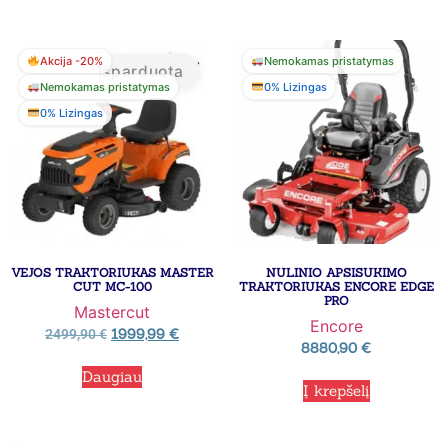
Akcija -20%
Nemokamas pristatymas
Išparduota
Nemokamas pristatymas
0% Lizingas
0% Lizingas
VEJOS TRAKTORIUKAS MASTER
NULINIO APSISUKIMO
CUT MC-100
TRAKTORIUKAS ENCORE EDGE
PRO
Mastercut
Encore
1999,99
€
2499,90
€
8880,90
€
Daugiau
Į krepšelį