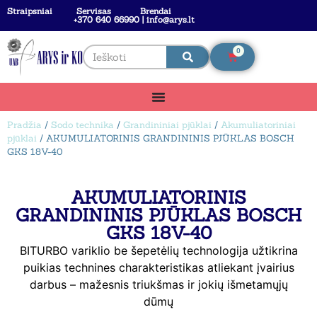
Straipsniai
Servisas
Brendai
+370 640 66990 | info@arys.lt
0
Pradžia
/
Sodo technika
/
Grandininiai pjūklai
/
Akumuliatoriniai
pjūklai
/ AKUMULIATORINIS GRANDININIS PJŪKLAS BOSCH
GKS 18V-40
AKUMULIATORINIS
GRANDININIS PJŪKLAS BOSCH
GKS 18V-40
BITURBO variklio be šepetėlių technologija užtikrina
puikias technines charakteristikas atliekant įvairius
darbus – mažesnis triukšmas ir jokių išmetamųjų
dūmų