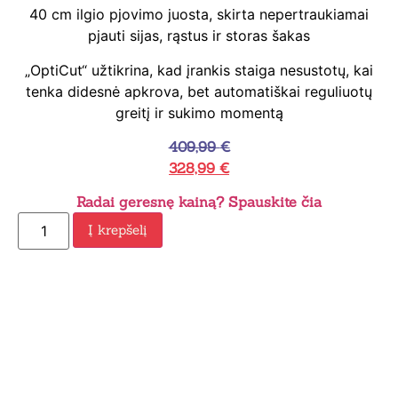
40 cm ilgio pjovimo juosta, skirta nepertraukiamai
pjauti sijas, rąstus ir storas šakas
„OptiCut“ užtikrina, kad įrankis staiga nesustotų, kai
tenka didesnė apkrova, bet automatiškai reguliuotų
greitį ir sukimo momentą
409,99
€
328,99
€
Radai geresnę kainą? Spauskite čia
Į krepšelį