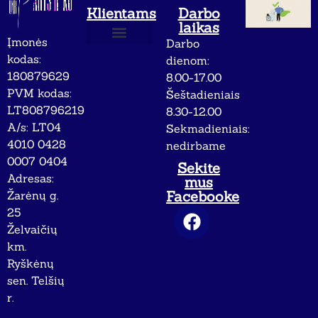
Klientams
Darbo
laikas
Įmonės
Darbo
Apie mus
Privatumo politika
kodas:
dienom:
180879629
8.00-17.00
PVM kodas:
Šeštadieniais
LT808796219
8.30-12.00
A/s: LT04
Sekmadieniais:
4010 0428
nedirbame
0007 0404
Sekite
Adresas:
mus
Facebooke
Žarėnų g.
25
Želvaičių
km.
Ryškėnų
sen. Telšių
r.