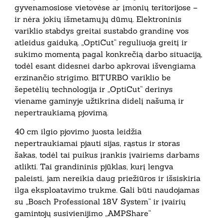
gyvenamosiose vietovėse ar įmonių teritorijose –
ir nėra jokių išmetamųjų dūmų. Elektroninis
variklio stabdys greitai sustabdo grandinę vos
atleidus gaiduką. „OptiCut“ reguliuoja greitį ir
sukimo momentą pagal konkrečią darbo situaciją,
todėl esant didesnei darbo apkrovai išvengiama
erzinančio strigimo. BITURBO variklio be
šepetėlių technologija ir „OptiCut“ derinys
viename gaminyje užtikrina didelį našumą ir
nepertraukiamą pjovimą.
40 cm ilgio pjovimo juosta leidžia
nepertraukiamai pjauti sijas, rąstus ir storas
šakas, todėl tai puikus įrankis įvairiems darbams
atlikti. Tai grandininis pjūklas, kurį lengva
paleisti, jam nereikia daug priežiūros ir išsiskiria
ilga eksploatavimo trukme. Gali būti naudojamas
su „Bosch Professional 18V System“ ir įvairių
gamintojų susivienijimo „AMPShare“