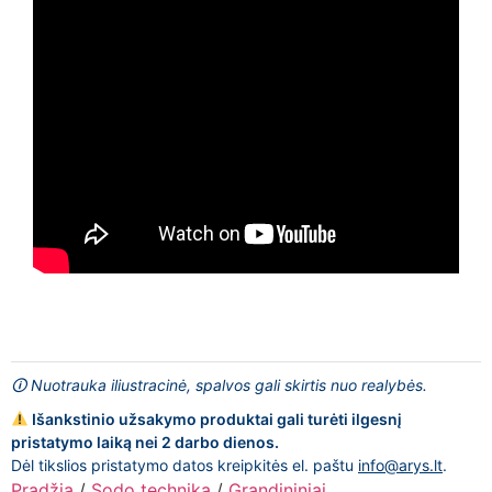
🛈 Nuotrauka iliustracinė, spalvos gali skirtis nuo realybės.
Išankstinio užsakymo produktai gali turėti ilgesnį
pristatymo laiką nei 2 darbo dienos.
Dėl tikslios pristatymo datos kreipkitės el. paštu
info@arys.lt
.
Pradžia
/
Sodo technika
/
Grandininiai