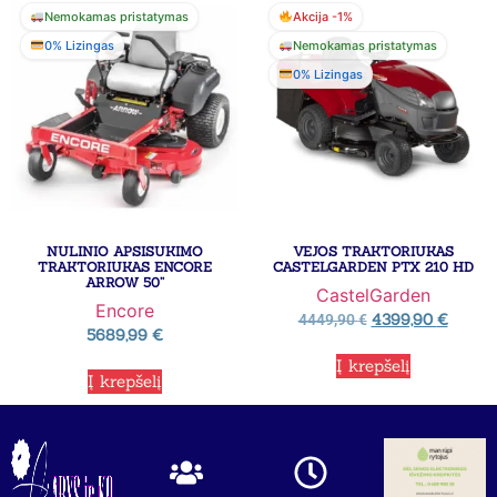
Nemokamas pristatymas
Akcija -1%
0% Lizingas
Nemokamas pristatymas
0% Lizingas
NULINIO APSISUKIMO
VEJOS TRAKTORIUKAS
TRAKTORIUKAS ENCORE
CASTELGARDEN PTX 210 HD
ARROW 50”
CastelGarden
Encore
4399,90
€
4449,90
€
5689,99
€
Į krepšelį
Į krepšelį