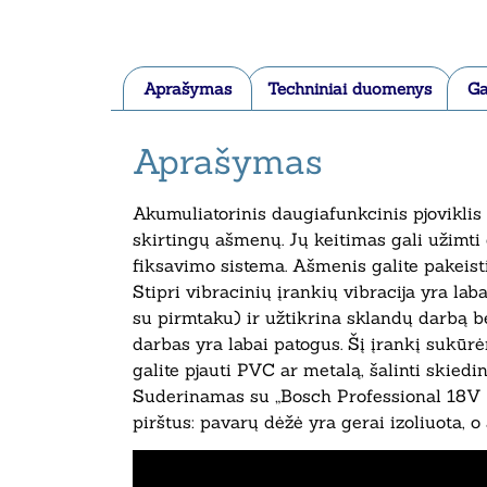
Aprašymas
Techniniai duomenys
Ga
Aprašymas
Akumuliatorinis daugiafunkcinis pjovikli
skirtingų ašmenų. Jų keitimas gali užimti
fiksavimo sistema. Ašmenis galite pakeist
Stipri vibracinių įrankių vibracija yra la
su pirmtaku) ir užtikrina sklandų darbą 
darbas yra labai patogus. Šį įrankį sukūrėme
galite pjauti PVC ar metalą, šalinti skiedi
Suderinamas su „Bosch Professional 18V S
pirštus: pavarų dėžė yra gerai izoliuota, o