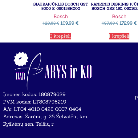
SIAURAPJŪKLIS BOSCH GST
RANKINIS DISKINIS PJ
8000 E, 060158H000
BOSCH GKS 190, 060162
Bosch
Bosch
109,99
€
172,99
€
120,08
€
187,69
€
Į krepšelį
Į krepšelį
Įmonės kodas: 180879629
P
PVM kodas: LT808796219
A/s: LT04 4010 0428 0007 0404
Adresas: Žarėnų g. 25 Želvaičių km.
Ryškėnų sen. Telšių r.