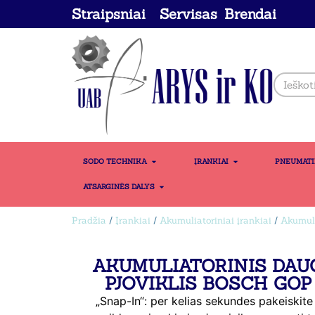
Straipsniai
Servisas
Brendai
SODO TECHNIKA
ĮRANKIAI
PNEUMAT
ATSARGINĖS DALYS
Pradžia
/
Įrankiai
/
Akumuliatoriniai įrankiai
/
Akumuli
AKUMULIATORINIS DAU
PJOVIKLIS BOSCH GOP
„Snap-In“: per kelias sekundes pakeiskite