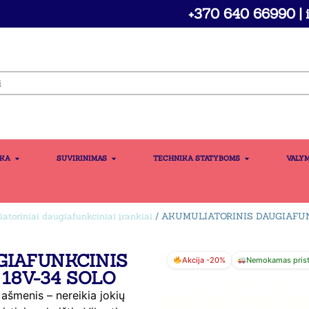
+370 640 66990 | i
IKA
SUVIRINIMAS
TECHNIKA STATYBOMS
VALY
atoriniai daugiafunkciniai įrankiai
/ AKUMULIATORINIS DAUGIAFUN
GIAFUNKCINIS
Akcija -20%
Nemokamas pris
 18V-34 SOLO
 ašmenis – nereikia jokių