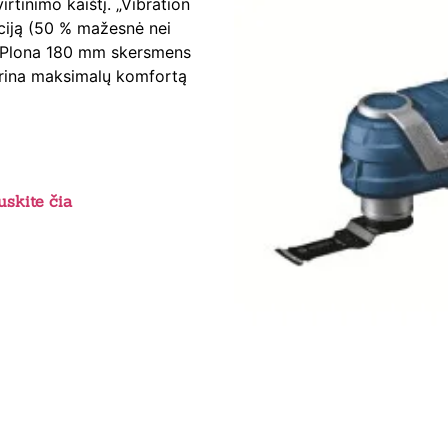
irtinimo kaištį. „Vibration
aciją (50 % mažesnė nei
. Plona 180 mm skersmens
ikrina maksimalų komfortą
skite čia