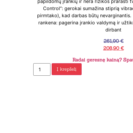
papildomų įrankių ir nėra rizikos prarasti tv
Control“: gerokai sumažina stiprią vibr
pirmtako), kad darbas būtų nevarginantis
rankena: pagerina įrankio valdymą ir užt
dirbant
261,90
€
208,90
€
Radai geresnę kainą? Spau
Į krepšelį