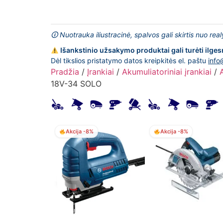
🛈 Nuotrauka iliustracinė, spalvos gali skirtis nuo rea
Išankstinio užsakymo produktai gali turėti ilges
Dėl tikslios pristatymo datos kreipkitės el. paštu
info
Pradžia
/
Įrankiai
/
Akumuliatoriniai įrankiai
/
18V-34 SOLO
Akcija -8%
Akcija -8%