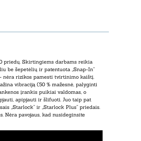
0 priedų. Skirtingiems darbams reikia
iu be šepetėlių ir patentuota „Snap-In“
nėra rizikos pamesti tvirtinimo kaištį.
ažina vibraciją (50 % mažesnė, palyginti
ankenos įrankis puikiai valdomas, o
uti, apipjauti ir šlifuoti. Juo taip pat
ais „Starlock“ ir „Starlock Plus“ priedais.
. Nėra pavojaus, kad nusideginsite