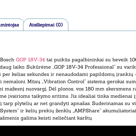
mintojas
Atsiliepimai (0)
s Bosch
GOP 18V-34
tai puikūs pagalbininkai su beveik 10
 daug laiko. Sukūrėme „GOP 18V-34 Professional“ su varikl
i per kelias sekundes ir nenaudodami papildomų įrankių – 
bai nemaloni. Mūsų „Vibration Control“ sistema gerokai sum
bei mažesnį nuovargį. Dėl plonos, vos 180 mm skersmens r
 įvairioms taikymo sritims. Jis idealiai tinka medienai įpja
nį tarp plytelių ar net grandyti apnašas. Suderinamas su vis
ystem“ ir kelių prekių ženklų „AMPShare“ akumuliatoriais
 ašmenis galima keisti neliečiant karštų