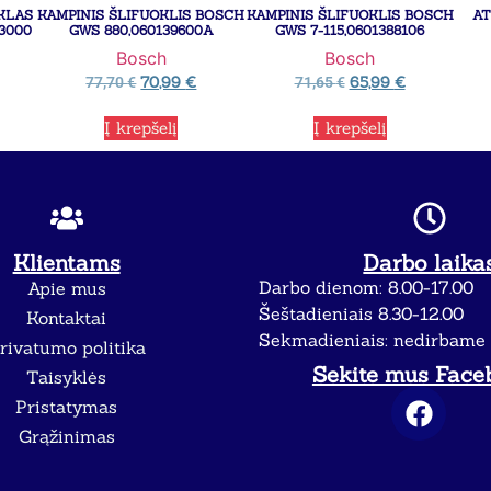
ŪKLAS
KAMPINIS ŠLIFUOKLIS BOSCH
KAMPINIS ŠLIFUOKLIS BOSCH
AT
3000
GWS 880,060139600A
GWS 7-115,0601388106
Bosch
Bosch
70,99
€
65,99
€
77,70
€
71,65
€
Į krepšelį
Į krepšelį
Klientams
Darbo laika
Darbo dienom: 8.00-17.00
Apie mus
Šeštadieniais 8.30-12.00
Kontaktai
Sekmadieniais: nedirbame
rivatumo politika
Sekite mus Face
Taisyklės
Pristatymas
Grąžinimas