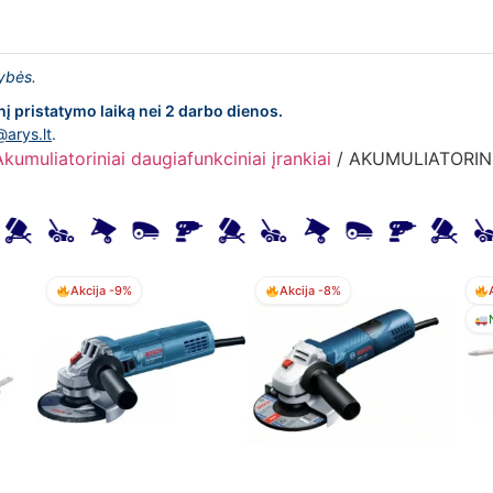
lybės.
nį pristatymo laiką nei 2 darbo dienos.
@arys.lt
.
Akumuliatoriniai daugiafunkciniai įrankiai
/ AKUMULIATORIN
Akcija -9%
Akcija -8%