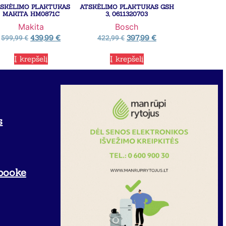
SKĖLIMO PLAKTUKAS
ATSKĖLIMO PLAKTUKAS GSH
MAKITA HM0871C
3, 0611320703
Makita
Bosch
439,99
€
397,99
€
599,99
€
422,99
€
Į krepšelį
Į krepšelį
s
booke