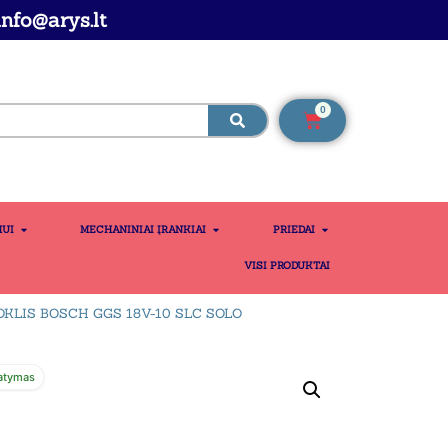
nfo@arys.lt
0
MUI
MECHANINIAI ĮRANKIAI
PRIEDAI
VISI PRODUKTAI
OKLIS BOSCH GGS 18V-10 SLC SOLO
atymas