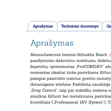
Aprašymas
Techniniai duomenys
Ga
Aprašymas
Akumuliatorinis tiesinis šlifuoklis Bosch „
pasižymintis išskirtiniu mobilumu, dideli
šepetėlių, optimizuotas „ProCORE18V“ akum
momentas idealiai tinka paviršiams šlifuot
patogiai pasirinkti įvairius greičio nustat
išmaniajame telefone. Padidintą naudotojo
„Drop Control“, taip pat stabdžių sistema 
smulkiai šlifuoti bei metaliniams paviršia
krovikliais („Professional 18V System“). 