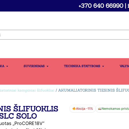
+370 640 66990 | i
IKA
SUVIRINIMAS
TECHNIKA STATYBOMS
VALY
atoriniai kampiniai šlifuokliai
/ AKUMALIATORINIS TIESINIS ŠLIFU
NIS ŠLIFUOKLIS
Akcija -11%
Nemokamas prist
 SLC SOLO
izuotas „ProCORE18V“