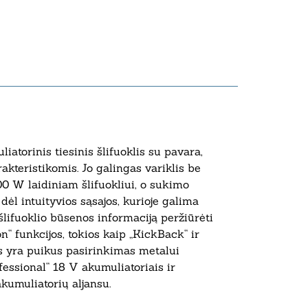
atorinis tiesinis šlifuoklis su pavara,
teristikomis. Jo galingas variklis be
00 W laidiniam šlifuokliui, o sukimo
ėl intuityvios sąsajos, kurioje galima
 šlifuoklio būsenos informaciją peržiūrėti
“ funkcijos, tokios kaip „KickBack“ ir
lis yra puikus pasirinkimas metalui
fessional“ 18 V akumuliatoriais ir
kumuliatorių aljansu.