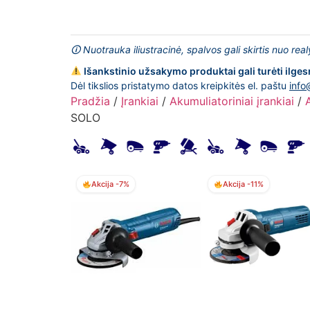
🛈 Nuotrauka iliustracinė, spalvos gali skirtis nuo rea
Išankstinio užsakymo produktai gali turėti ilges
Dėl tikslios pristatymo datos kreipkitės el. paštu
info
Pradžia
/
Įrankiai
/
Akumuliatoriniai įrankiai
/
SOLO
Akcija -7%
Akcija -11%