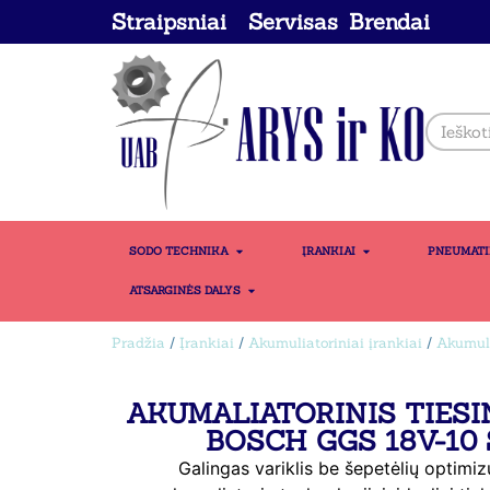
Straipsniai
Servisas
Brendai
SODO TECHNIKA
ĮRANKIAI
PNEUMAT
ATSARGINĖS DALYS
Pradžia
/
Įrankiai
/
Akumuliatoriniai įrankiai
/
Akumuli
AKUMALIATORINIS TIESI
BOSCH GGS 18V-10
Galingas variklis be šepetėlių optim