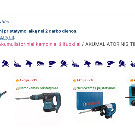
lybės.
nį pristatymo laiką nei 2 darbo dienos.
@arys.lt
.
Akumuliatoriniai kampiniai šlifuokliai
/ AKUMALIATORINIS TI
Akcija -21%
Akcija -7%
Nemokamas pristatymas
Nemokamas pristatymas