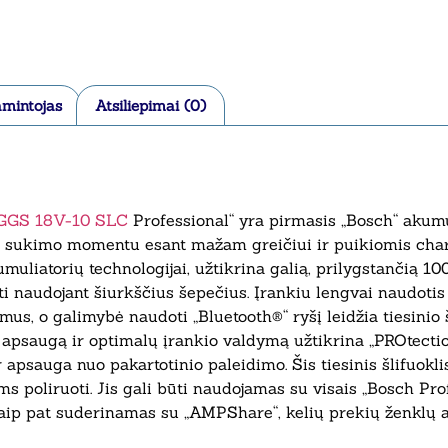
mintojas
Atsiliepimai (0)
GGS 18V-10 SLC
Professional“ yra pirmasis „Bosch“ akumuli
u sukimo momentu esant mažam greičiui ir puikiomis charak
uliatorių technologijai, užtikrina galią, prilygstančią 10
i naudojant šiurkščius šepečius. Įrankiu lengvai naudotis d
ymus, o galimybė naudoti „Bluetooth®“ ryšį leidžia tiesinio
 apsaugą ir optimalų įrankio valdymą užtikrina „PROtection
ir apsauga nuo pakartotinio paleidimo. Šis tiesinis šlifuok
ms poliruoti. Jis gali būti naudojamas su visais „Bosch Pro
Taip pat suderinamas su „AMPShare“, kelių prekių ženklų a