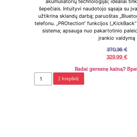
akumuliatorių technologijai; idealiai tin
šepečiais. Intuityvi naudotojo sąsaja su įva
užtikrina sklandų darbą; paruoštas „Blueto
telefonu. „PROtection“ funkcijos („KickBack“
sistema; apsauga nuo pakartotinio paleid
įrankio valdymą
370,36
€
329,99
€
Radai geresnę kainą? Spau
Į krepšelį