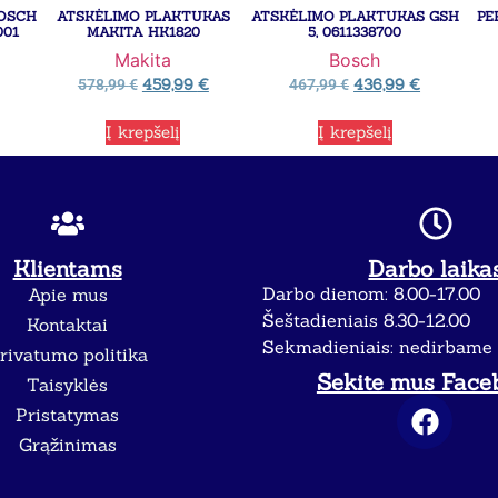
BOSCH
ATSKĖLIMO PLAKTUKAS
ATSKĖLIMO PLAKTUKAS GSH
PE
001
MAKITA HK1820
5, 0611338700
Makita
Bosch
459,99
€
436,99
€
578,99
€
467,99
€
Į krepšelį
Į krepšelį
Klientams
Darbo laika
Darbo dienom: 8.00-17.00
Apie mus
Šeštadieniais 8.30-12.00
Kontaktai
Sekmadieniais: nedirbame
rivatumo politika
Sekite mus Face
Taisyklės
Pristatymas
Grąžinimas