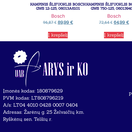
KAMPINIS ŠLIFUOKLIS BOSCH
KAMPINIS ŠLIFUOKLIS 
GWS 12-125, 06013A6101
GWS 750-125, 0601394
Bosch
Bosch
89,99
€
64,99
€
96,87
€
72,64
€
Į krepšelį
Į krepšelį
Įmonės kodas: 180879629
P
PVM kodas: LT808796219
A/s: LT04 4010 0428 0007 0404
Adresas: Žarėnų g. 25 Želvaičių km.
Ryškėnų sen. Telšių r.