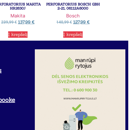
RFORATORIUS MAKITA
PERFORATORIUS BOSCH GBH
HR2630J
2-21, 06112A6000
Makita
Bosch
137,99
€
127,99
€
239,99
€
140,99
€
Į krepšelį
Į krepšelį
s
booke