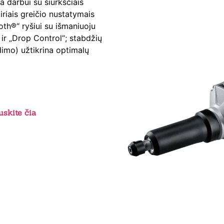
ka darbui su šiurkščiais
iriais greičio nustatymais
oth®“ ryšiui su išmaniuoju
 ir „Drop Control“; stabdžių
imo) užtikrina optimalų
skite čia