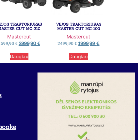
EJOS TRAKTORIUKAS
VEJOS TRAKTORIUKAS
MASTER CUT MC-210
MASTER CUT MC-100
Mastercut
Mastercut
2999,90
€
1999,99
€
3599,90
€
2499,90
€
Daugiau
Daugiau
s
booke