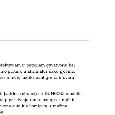
efektyviam ir patogiam gyvatvorių bei
vimo plotą, o maksimalus šakų pjovimo
per minutę, užtikrinant greitą ir švarų
bti įvairiose situacijose. DUH606Z modelis
aip pat dviejų rankų saugos jungikliu,
ankena suteikia komfortą ir mažina
ą.