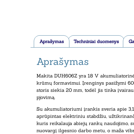
Aprašymas
Techniniai duomenys
Ga
Aprašymas
Makita DUH606Z yra 18 V akumuliatorinės 
krūmų formavimui. Įrenginys pasižymi 600
storis siekia 20 mm, todėl jis tinka įvaira
pjovimą.
Su akumuliatoriumi įrankis sveria apie 3,1
aprūpintas elektriniu stabdžiu, užtikrina
kuris reikalauja abiejų rankų naudojimo, 
nuovargį ilgesnio darbo metu, o maža vibra