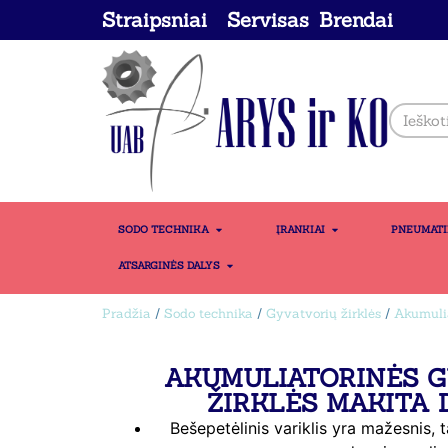
Straipsniai
Servisas
Brendai
SODO TECHNIKA
ĮRANKIAI
PNEUMAT
ATSARGINĖS DALYS
Pradžia
/
Sodo technika
/
Gyvatvorių žirklės
/
Akumulia
AKUMULIATORINĖS 
ŽIRKLĖS MAKITA 
Bešepetėlinis variklis yra mažesnis, t