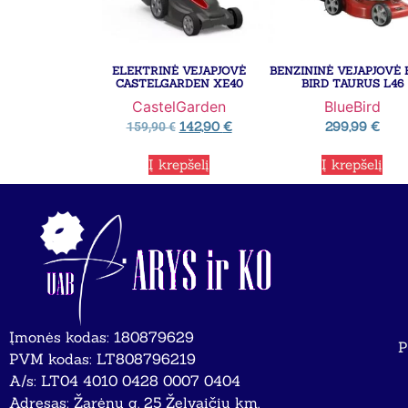
ELEKTRINĖ VEJAPJOVĖ
BENZININĖ VEJAPJOVĖ 
CASTELGARDEN XE40
BIRD TAURUS L46
CastelGarden
BlueBird
142,90
€
299,99
€
159,90
€
Į krepšelį
Į krepšelį
Įmonės kodas: 180879629
P
PVM kodas: LT808796219
A/s: LT04 4010 0428 0007 0404
Adresas: Žarėnų g. 25 Želvaičių km.