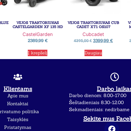
BLUE
VEJOS TRAKTORIUKAS
VEJOS TRAKTORIUKAS CUB
V
CASTELGARDEN XF 135 HD
CADET XT1 OS107
CastelGarden
Cubcadet
2389,99
€
3399,99
€
4395,00
€
Į krepšelį
Daugiau
Klientams
Darbo laika
Darbo dienom: 8.00-17.00
Apie mus
Šeštadieniais 8.30-12.00
Kontaktai
Sekmadieniais: nedirbame
rivatumo politika
Sekite mus Face
Taisyklės
Pristatymas