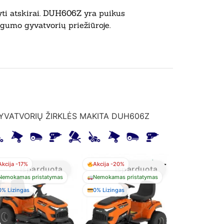
yti atskirai. DUH606Z yra puikus
gumo gyvatvorių priežiūroje.
YVATVORIŲ ŽIRKLĖS MAKITA DUH606Z
Akcija -17%
Akcija -20%
Išparduota
Išparduota
Nemokamas pristatymas
Nemokamas pristatymas
0% Lizingas
0% Lizingas