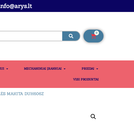
nfo@arys.lt
0
MUI
MECHANINIAI ĮRANKIAI
PRIEDAI
VISI PRODUKTAI
LĖS MAKITA DUH606Z