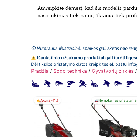
Atkreipkite dėmesį, kad šis modelis pardu
pasirinkimas tiek namų ūkiams, tiek prof
🛈 Nuotrauka iliustracinė, spalvos gali skirtis nuo rea
Išankstinio užsakymo produktai gali turėti ilges
Dėl tikslios pristatymo datos kreipkitės el. paštu
info
Pradžia
/
Sodo technika
/
Gyvatvorių žirklės
Akcija -11%
Nemokamas pristatyma