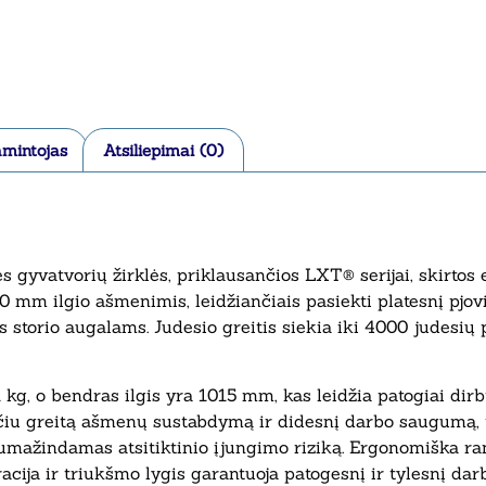
mintojas
Atsiliepimai (0)
gyvatvorių žirklės, priklausančios LXT® serijai, skirtos 
 mm ilgio ašmenimis, leidžiančiais pasiekti platesnį pjo
us storio augalams. Judesio greitis siekia iki 4000 judesių 
 kg, o bendras ilgis yra 1015 mm, kas leidžia patogiai dir
nčiu greitą ašmenų sustabdymą ir didesnį darbo saugumą, t
sumažindamas atsitiktinio įjungimo riziką. Ergonomiška r
cija ir triukšmo lygis garantuoja patogesnį ir tylesnį darb