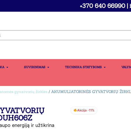
+370 640 66990 | i
IKA
SUVIRINIMAS
TECHNIKA STATYBOMS
VALY
tornės gyvatvorių žirklės
/ AKUMULIATORINĖS GYVATVORIŲ ŽIRK
GYVATVORIŲ
Akcija -11%
DUH606Z
aupo energiją ir užtikrina