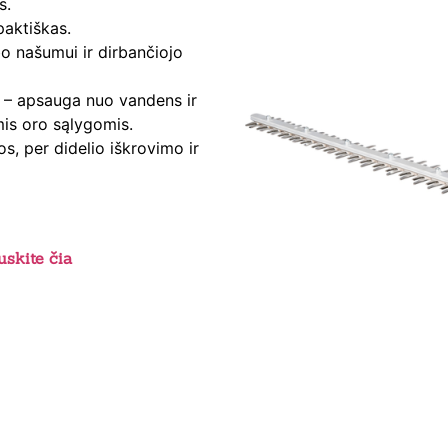
s.
paktiškas.
o našumui ir dirbančiojo
 – apsauga nuo vandens ir
mis oro sąlygomis.
, per didelio iškrovimo ir
skite čia