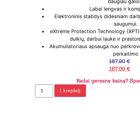
daugiau galio
Labai lengvas ir kom
Elektroninis stabdys didesniam darb
saugumui.
eXtreme Protection Technology (XPT)
dulkių, darbui lauke ir prasto
Akumuliatoriaus apsauga nuo perkrovos
perkaitimo
187,90
€
167,00
€
Radai geresnę kainą? Spau
Į krepšelį