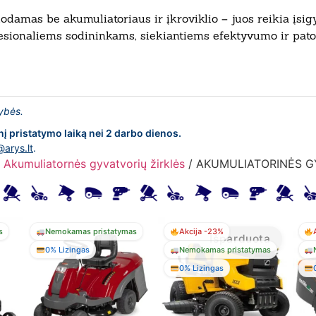
odamas be akumuliatoriaus ir įkroviklio – juos reikia įsig
esionaliems sodininkams, siekiantiems efektyvumo ir pato
lybės.
nį pristatymo laiką nei 2 darbo dienos.
@arys.lt
.
/
Akumuliatornės gyvatvorių žirklės
/ AKUMULIATORINĖS G
s
Nemokamas pristatymas
Akcija -23%
Išparduota
0% Lizingas
Nemokamas pristatymas
0% Lizingas