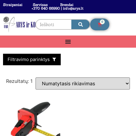
Straipsniai
Servisas
Brendai
+370 640 66990 | info@arys.lt
0
Filtravimo parinktys
Rezultatų: 1