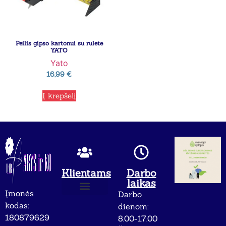
Peilis gipso kartonui su rulete
YATO
Yato
16,99
€
Į krepšelį
Klientams
Darbo
laikas
Įmonės
Darbo
Apie mus
Privatumo politika
kodas:
dienom:
180879629
8.00-17.00