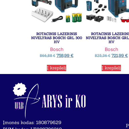
ROTACINIS LAZERINIS
ROTACINIS LAZERIN
NIVELYRAS BOSCH GRL 300
NIVELYRAS BOSCH GRL
HV
HV
Bosch
Bosch
758,99
€
721,99
€
866,88
€
825,36
€
Į krepšelį
Į krepšelį
Įmonės kodas: 180879629
P