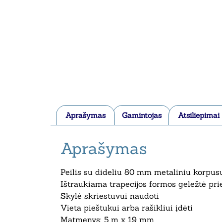
Aprašymas
Gamintojas
Atsiliepimai
Aprašymas
Peilis su dideliu 80 mm metaliniu korpusu
Ištraukiama trapecijos formos geležtė pri
Skylė skriestuvui naudoti
Vieta pieštukui arba rašikliui įdėti
Matmenys: 5 m x 19 mm