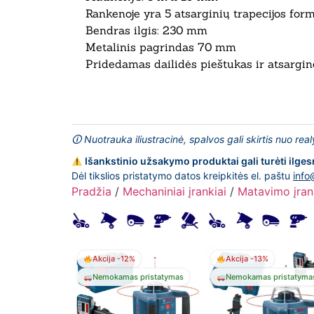
Rankenoje yra 5 atsarginių trapecijos for
Bendras ilgis: 230 mm
Metalinis pagrindas 70 mm
Pridedamas dailidės pieštukas ir atsargin
🛈 Nuotrauka iliustracinė, spalvos gali skirtis nuo rea
Išankstinio užsakymo produktai gali turėti ilges
Dėl tikslios pristatymo datos kreipkitės el. paštu
info
Pradžia
/
Mechaniniai įrankiai
/
Matavimo įran
Akcija -12%
Akcija -13%
Nemokamas pristatymas
Nemokamas pristatyma