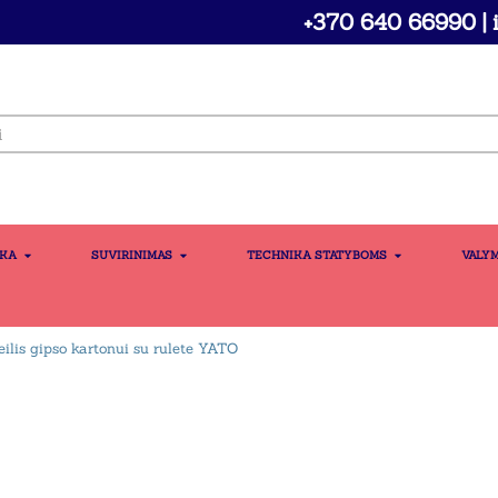
+370 640 66990 | i
IKA
SUVIRINIMAS
TECHNIKA STATYBOMS
VALY
eilis gipso kartonui su rulete YATO