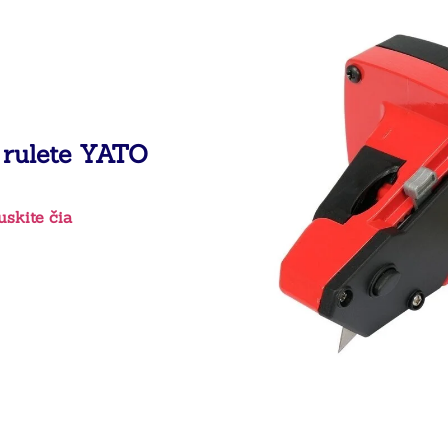
u rulete YATO
skite čia