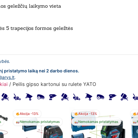
mos geležčių laikymo vieta
ės 5 trapecijos formos geležtės
lybės.
nį pristatymo laiką nei 2 darbo dienos.
@arys.lt
.
kiai
/ Peilis gipso kartonui su rulete YATO
Akcija -13%
Akcija -13%
s
Nemokamas pristatymas
Nemokamas pristatymas