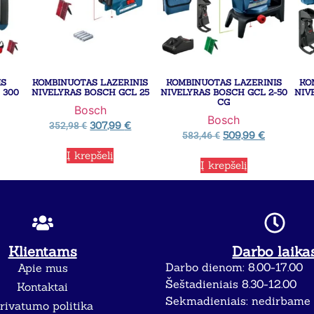
IS
KOMBINUOTAS LAZERINIS
KOMBINUOTAS LAZERINIS
KO
 300
NIVELYRAS BOSCH GCL 25
NIVELYRAS BOSCH GCL 2-50
NIV
CG
Bosch
Bosch
307,99
€
352,98
€
509,99
€
583,46
€
Į krepšelį
Į krepšelį
Klientams
Darbo laika
Darbo dienom: 8.00-17.00
Apie mus
Šeštadieniais 8.30-12.00
Kontaktai
Sekmadieniais: nedirbame
rivatumo politika