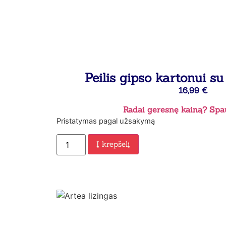
Peilis gipso kartonui s
16,99
€
Radai geresnę kainą? Spau
Pristatymas pagal užsakymą
Į krepšelį