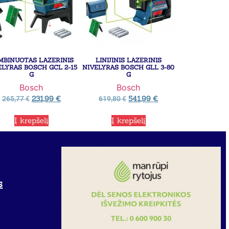
MBINUOTAS LAZERINIS
LINIJINIS LAZERINIS
ELYRAS BOSCH GCL 2-15
NIVELYRAS BOSCH GLL 3-80
G
G
Bosch
Bosch
231,99
€
541,99
€
265,77
€
619,80
€
Į krepšelį
Į krepšelį
s