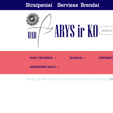
Straipsniai
Servisas
Brendai
SODO TECHNIKA
ĮRANKIAI
PNEUMAT
ATSARGINĖS DALYS
Pradžia
/
Mechaniniai įrankiai
/
Matavimo įrankiai
/ P