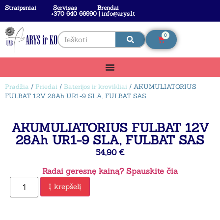
Straipsniai
Servisas
Brendai
+370 640 66990 | info@arys.lt
0
Pradžia
/
Priedai
/
Baterijos ir krovikliai
/ AKUMULIATORIUS
FULBAT 12V 28Ah UR1-9 SLA, FULBAT SAS
AKUMULIATORIUS FULBAT 12V
28Ah UR1-9 SLA, FULBAT SAS
54,90
€
Radai geresnę kainą? Spauskite čia
Į krepšelį