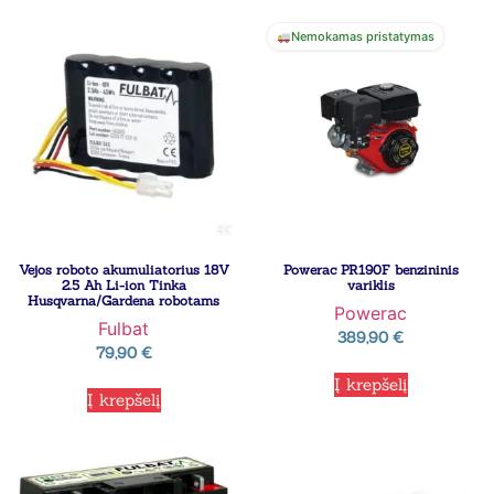
Nemokamas pristatymas
Vejos roboto akumuliatorius 18V
Powerac PR190F benzininis
2.5 Ah Li-ion Tinka
variklis
Husqvarna/Gardena robotams
Powerac
Fulbat
389,90
€
79,90
€
Į krepšelį
Į krepšelį