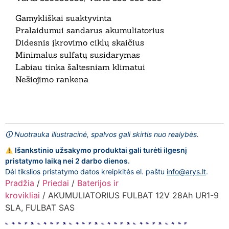
Gamykliškai suaktyvinta
Pralaidumui sandarus akumuliatorius
Didesnis įkrovimo ciklų skaičius
Minimalus sulfatų susidarymas
Labiau tinka šaltesniam klimatui
Nešiojimo rankena
🛈 Nuotrauka iliustracinė, spalvos gali skirtis nuo realybės.
Išankstinio užsakymo produktai gali turėti ilgesnį
pristatymo laiką nei 2 darbo dienos.
Dėl tikslios pristatymo datos kreipkitės el. paštu
info@arys.lt
.
Pradžia
/
Priedai
/
Baterijos ir
krovikliai
/ AKUMULIATORIUS FULBAT 12V 28Ah UR1-9
SLA, FULBAT SAS