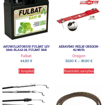
AKUMULIATORIUS FULBAT 12V
AERAVIMO PEILIS OREGON-
18Ah SLA12-18, FULBAT SAS
41/46/51
Fulbat
Oregon
44,90
€
32,90
€
–
36,90
€
Į krepšelį
Pasirinkti savybes