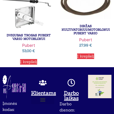
DIRŽAS
KULTIVATORIUI/MOTOBLOKUI
PUBERT VARIO
DVIGUBAS TROSAS PUBERT
VARIO MOTOBLOKUI
Pubert
Pubert
27,99
€
53,00
€
Į krepšelį
Į krepšelį
Klientams
Darbo
laikas
Įmonės
Darbo
Apie mus
Privatumo politika
kodas:
dienom: