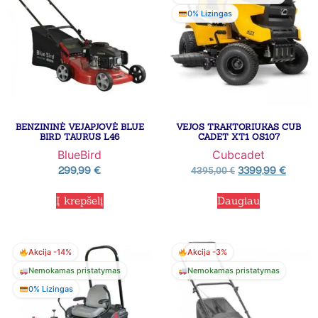
0% Lizingas
BENZININĖ VEJAPJOVĖ BLUE
VEJOS TRAKTORIUKAS CUB
BIRD TAURUS L46
CADET XT1 OS107
BlueBird
Cubcadet
299,99
€
3399,99
€
4395,00
€
Į krepšelį
Daugiau
Akcija -14%
Akcija -3%
Nemokamas pristatymas
Nemokamas pristatymas
0% Lizingas