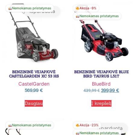
Nemokamas pristatymas
Akcija -9%
Išparduota
Nemokamas pristatymas
BENZININĖ VEJAPJOVĖ
BENZININĖ VEJAPJOVĖ BLUE
CASTELGARDEN XC 53 HS
BIRD TAURUS L51T
CastelGarden
BlueBird
569,99
€
399,99
€
439,99
€
Daugiau
Į krepšelį
Nemokamas pristatymas
Akcija -23%
Išparduota
Nemokamas pristatymas