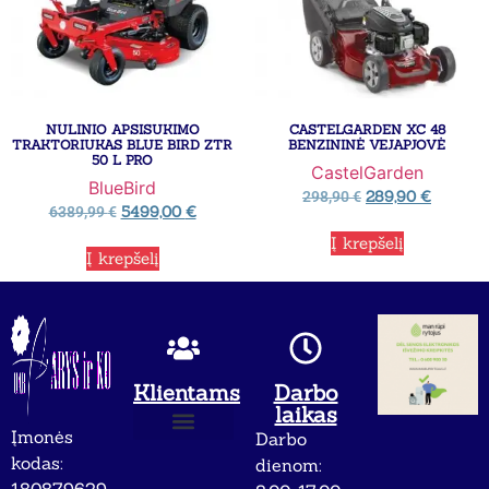
NULINIO APSISUKIMO
CASTELGARDEN XC 48
TRAKTORIUKAS BLUE BIRD ZTR
BENZININĖ VEJAPJOVĖ
50 L PRO
CastelGarden
BlueBird
289,90
€
298,90
€
5499,00
€
6389,99
€
Į krepšelį
Į krepšelį
Klientams
Darbo
laikas
Įmonės
Darbo
Apie mus
Privatumo politika
kodas:
dienom:
180879629