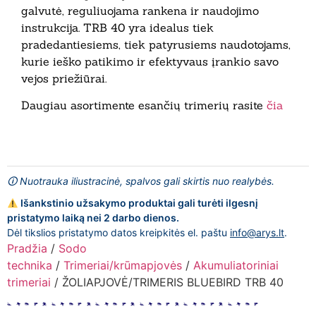
galvutė, reguliuojama rankena ir naudojimo
instrukcija. TRB 40 yra idealus tiek
pradedantiesiems, tiek patyrusiems naudotojams,
kurie ieško patikimo ir efektyvaus įrankio savo
vejos priežiūrai.
Daugiau asortimente esančių trimerių rasite
čia
🛈 Nuotrauka iliustracinė, spalvos gali skirtis nuo realybės.
Išankstinio užsakymo produktai gali turėti ilgesnį
pristatymo laiką nei 2 darbo dienos.
Dėl tikslios pristatymo datos kreipkitės el. paštu
info@arys.lt
.
Pradžia
/
Sodo
technika
/
Trimeriai/krūmapjovės
/
Akumuliatoriniai
trimeriai
/ ŽOLIAPJOVĖ/TRIMERIS BLUEBIRD TRB 40