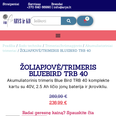
Straipsniai
Servisas
Brendai
+370 640 66990 | info@arys.lt
0
Pradžia
/
Sodo technika
/
Trimeriai/krūmapjovės
/
Akumuliatoriniai
trimeriai
/ ŽOLIAPJOVĖ/TRIMERIS BLUEBIRD TRB 40
ŽOLIAPJOVĖ/TRIMERIS
BLUEBIRD TRB 40
Akumuliatorinis trimeris Blue Bird TRB 40 komplekte
kartu su 40V, 2.5 Ah ličio jonų baterija ir įkrovikliu.
269,99
€
238,99
€
Radai geresnę kainą? Spauskite čia