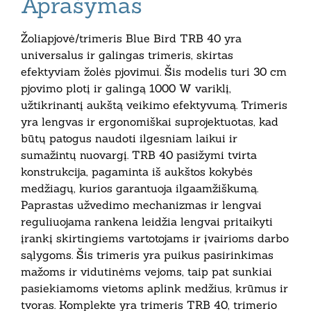
Aprašymas
Žoliapjovė/trimeris Blue Bird TRB 40 yra
universalus ir galingas trimeris, skirtas
efektyviam žolės pjovimui. Šis modelis turi 30 cm
pjovimo plotį ir galingą 1000 W variklį,
užtikrinantį aukštą veikimo efektyvumą. Trimeris
yra lengvas ir ergonomiškai suprojektuotas, kad
būtų patogus naudoti ilgesniam laikui ir
sumažintų nuovargį. TRB 40 pasižymi tvirta
konstrukcija, pagaminta iš aukštos kokybės
medžiagų, kurios garantuoja ilgaamžiškumą.
Paprastas užvedimo mechanizmas ir lengvai
reguliuojama rankena leidžia lengvai pritaikyti
įrankį skirtingiems vartotojams ir įvairioms darbo
sąlygoms. Šis trimeris yra puikus pasirinkimas
mažoms ir vidutinėms vejoms, taip pat sunkiai
pasiekiamoms vietoms aplink medžius, krūmus ir
tvoras. Komplekte yra trimeris TRB 40, trimerio