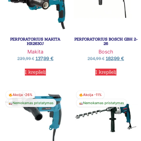
PERFORATORIUS MAKITA
PERFORATORIUS BOSCH GBH 2-
HR2630J
26
Makita
Bosch
137,99
€
182,99
€
239,99
€
204,99
€
Į krepšelį
Į krepšelį
Akcija -26%
Akcija -11%
Nemokamas pristatymas
Nemokamas pristatymas