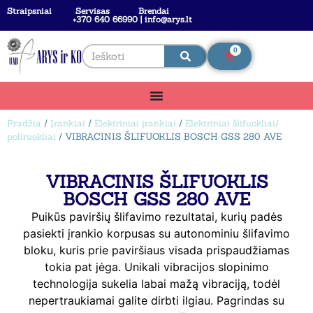
Straipsniai
Servisas
Brendai
+370 640 66990 | info@arys.lt
0
Pradžia
/
Įrankiai
/
Elektriniai įrankiai
/
Elektriniai šlifuokliai/
poliruokliai
/ VIBRACINIS ŠLIFUOKLIS BOSCH GSS 280 AVE
VIBRACINIS ŠLIFUOKLIS
BOSCH GSS 280 AVE
Puikūs paviršių šlifavimo rezultatai, kurių padės
pasiekti įrankio korpusas su autonominiu šlifavimo
bloku, kuris prie paviršiaus visada prispaudžiamas
tokia pat jėga. Unikali vibracijos slopinimo
technologija sukelia labai mažą vibraciją, todėl
nepertraukiamai galite dirbti ilgiau. Pagrindas su