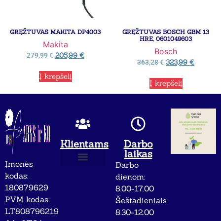
GRĘŽTUVAS MAKITA DP4003
GRĘŽTUVAS BOSCH GBM 13
HRE, 0601049603
Makita
Bosch
205,99
€
279,99
€
323,99
€
363,28
€
Į krepšelį
Į krepšelį
Klientams
Darbo
laikas
Įmonės
Darbo
Apie mus
Privatumo politika
kodas:
dienom:
180879629
8.00-17.00
PVM kodas:
Šeštadieniais
LT808796219
8.30-12.00