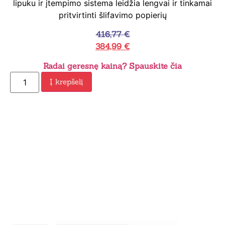
lipuku ir įtempimo sistema leidžia lengvai ir tinkamai
pritvirtinti šlifavimo popierių
416,77
€
384,99
€
Radai geresnę kainą? Spauskite čia
Į krepšelį