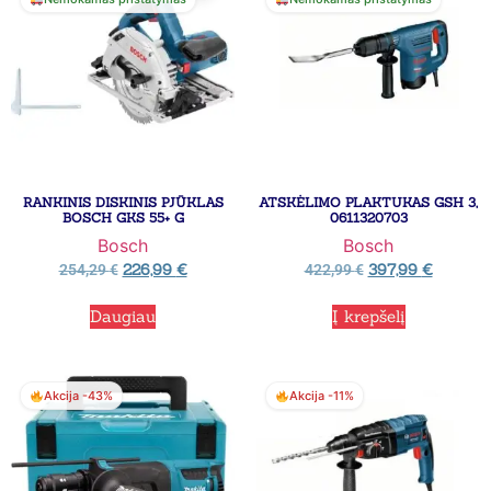
RANKINIS DISKINIS PJŪKLAS
ATSKĖLIMO PLAKTUKAS GSH 3,
BOSCH GKS 55+ G
0611320703
Bosch
Bosch
226,99
€
397,99
€
254,29
€
422,99
€
Daugiau
Į krepšelį
Akcija -43%
Akcija -11%