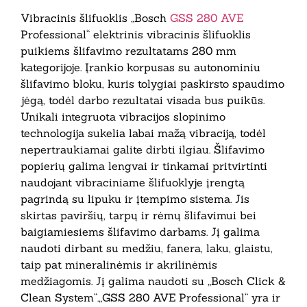
Vibracinis šlifuoklis „Bosch
GSS 280 AVE
Professional“ elektrinis vibracinis šlifuoklis
puikiems šlifavimo rezultatams 280 mm
kategorijoje. Įrankio korpusas su autonominiu
šlifavimo bloku, kuris tolygiai paskirsto spaudimo
jėgą, todėl darbo rezultatai visada bus puikūs.
Unikali integruota vibracijos slopinimo
technologija sukelia labai mažą vibraciją, todėl
nepertraukiamai galite dirbti ilgiau. Šlifavimo
popierių galima lengvai ir tinkamai pritvirtinti
naudojant vibraciniame šlifuoklyje įrengtą
pagrindą su lipuku ir įtempimo sistema. Jis
skirtas paviršių, tarpų ir rėmų šlifavimui bei
baigiamiesiems šlifavimo darbams. Jį galima
naudoti dirbant su medžiu, fanera, laku, glaistu,
taip pat mineralinėmis ir akrilinėmis
medžiagomis. Jį galima naudoti su „Bosch Click &
Clean System“.„GSS 280 AVE Professional“ yra ir