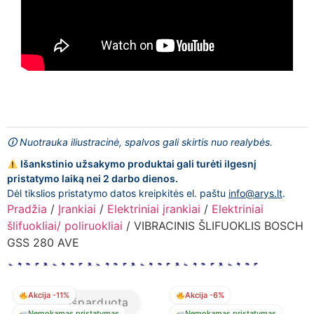
🛈 Nuotrauka iliustracinė, spalvos gali skirtis nuo realybės.
Išankstinio užsakymo produktai gali turėti ilgesnį
pristatymo laiką nei 2 darbo dienos.
Dėl tikslios pristatymo datos kreipkitės el. paštu
info@arys.lt
.
Pradžia
/
Įrankiai
/
Elektriniai įrankiai
/
Elektriniai
šlifuokliai/ poliruokliai
/ VIBRACINIS ŠLIFUOKLIS BOSCH
GSS 280 AVE
Akcija -11%
Akcija -6%
Išparduota
Nemokamas pristatymas
Nemokamas pristatymas