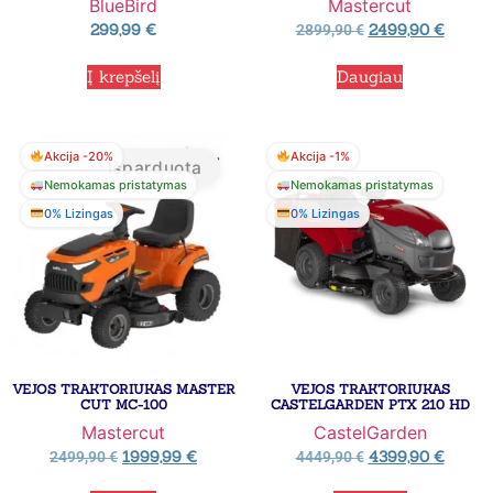
BlueBird
Mastercut
299,99
€
2499,90
€
2899,90
€
Į krepšelį
Daugiau
Akcija -20%
Akcija -1%
Išparduota
Nemokamas pristatymas
Nemokamas pristatymas
0% Lizingas
0% Lizingas
VEJOS TRAKTORIUKAS MASTER
VEJOS TRAKTORIUKAS
CUT MC-100
CASTELGARDEN PTX 210 HD
Mastercut
CastelGarden
1999,99
€
4399,90
€
2499,90
€
4449,90
€