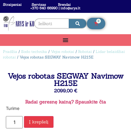
Straipsniai
Servisas
Brendai
+370 640 66990 | info@arys.lt
0
Pradžia
/
Sodo technika
/
Vejos robotai
/
Robotai
/
Lidar belaidžiai
robotai
/ Vejos robotas SEGWAY Navimow H215E
Vejos robotas SEGWAY Navimow
H215E
2099,00
€
Radai geresnę kainą? Spauskite čia
Turime
Į krepšelį