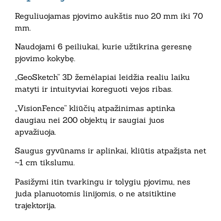
Reguliuojamas pjovimo aukštis nuo 20 mm iki 70
mm.
Naudojami
6 peiliukai, kurie
užtikrina geresnę
pjovimo kokybę.
„GeoSketch” 3D žemėlapiai
leidžia realiu laiku
matyti ir intuityviai koreguoti vejos ribas.
„VisionFence” kliūčių atpažinimas aptinka
daugiau nei 200 objektų ir saugiai juos
apvažiuoja.
Saugus gyvūnams ir aplinkai, kliūtis atpažįsta net
~1 cm tikslumu.
Pasižymi itin tvarkingu ir tolygiu pjovimu, nes
juda planuotomis linijomis, o ne atsitiktine
trajektorija.