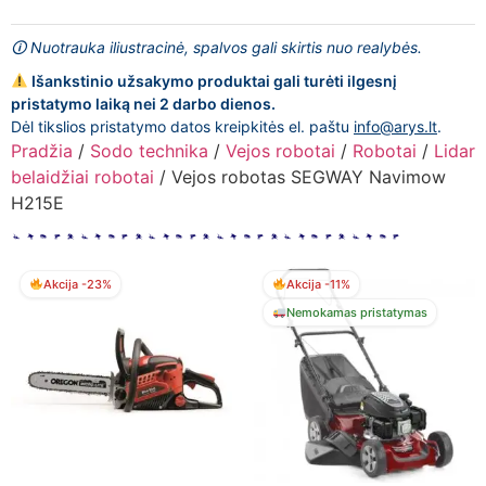
🛈 Nuotrauka iliustracinė, spalvos gali skirtis nuo realybės.
Išankstinio užsakymo produktai gali turėti ilgesnį
pristatymo laiką nei 2 darbo dienos.
Dėl tikslios pristatymo datos kreipkitės el. paštu
info@arys.lt
.
Pradžia
/
Sodo technika
/
Vejos robotai
/
Robotai
/
Lidar
belaidžiai robotai
/ Vejos robotas SEGWAY Navimow
H215E
Akcija -23%
Akcija -11%
Nemokamas pristatymas