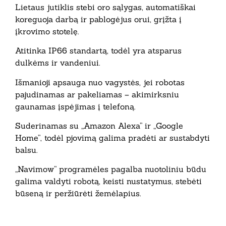
Lietaus jutiklis stebi oro sąlygas, automatiškai
koreguoja darbą ir pablogėjus orui, grįžta į
įkrovimo stotelę.
Atitinka IP66 standartą, todėl yra atsparus
dulkėms ir vandeniui.
Išmanioji apsauga nuo vagystės, jei robotas
pajudinamas ar pakeliamas – akimirksniu
gaunamas įspėjimas į telefoną.
Suderinamas su „Amazon Alexa” ir „Google
Home”, todėl pjovimą galima pradėti ar sustabdyti
balsu.
„Navimow” programėles pagalba nuotoliniu būdu
galima valdyti robotą, keisti nustatymus, stebėti
būseną ir peržiūrėti žemėlapius.