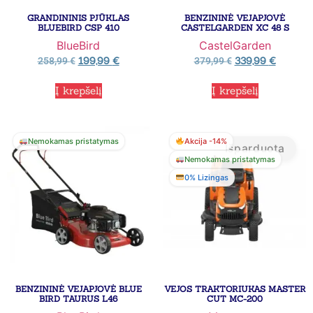
GRANDININIS PJŪKLAS
BENZININĖ VEJAPJOVĖ
BLUEBIRD CSP 410
CASTELGARDEN XC 48 S
BlueBird
CastelGarden
199,99
€
339,99
€
258,99
€
379,99
€
Į krepšelį
Į krepšelį
Nemokamas pristatymas
Akcija -14%
Išparduota
Nemokamas pristatymas
0% Lizingas
BENZININĖ VEJAPJOVĖ BLUE
VEJOS TRAKTORIUKAS MASTER
BIRD TAURUS L46
CUT MC-200