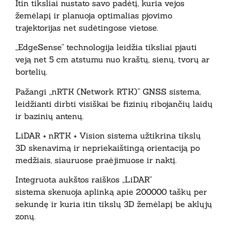
Itin tiksliai nustato savo padėtį, kuria vejos
žemėlapį ir planuoja optimalias pjovimo
trajektorijas net sudėtingose vietose.
„EdgeSense” technologija leidžia tiksliai pjauti
veją net
5 cm
atstumu nuo kraštų, sienų, tvorų ar
bortelių.
Pažangi „nRTK (Network RTK)” GNSS sistema,
leidžianti dirbti visiškai be fizinių ribojančių laidų
ir bazinių antenų.
LiDAR + nRTK + Vision sistema užtikrina tikslų
3D skenavimą ir nepriekaištingą orientaciją po
medžiais, siauruose praėjimuose ir naktį.
Integruota aukštos raiškos „LiDAR”
sistema skenuoja aplinką apie 200000 taškų per
sekundę ir kuria itin tikslų 3D žemėlapį be aklųjų
zonų.