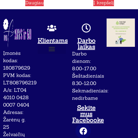
Daugiau
Į krepšelį
Klientams
Darbo
laikas
Įmonės
Darbo
Apie mus
Privatumo politika
kodas:
dienom:
180879629
8.00-17.00
PVM kodas:
Šeštadieniais
LT808796219
8.30-12.00
A/s: LT04
Sekmadieniais:
4010 0428
nedirbame
0007 0404
Sekite
Adresas:
mus
Facebooke
Žarėnų g.
25
Želvaičių