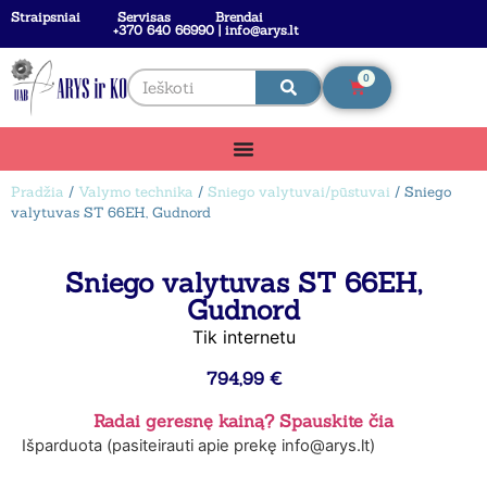
Straipsniai
Servisas
Brendai
+370 640 66990 | info@arys.lt
0
Pradžia
/
Valymo technika
/
Sniego valytuvai/pūstuvai
/ Sniego
valytuvas ST 66EH, Gudnord
Sniego valytuvas ST 66EH,
Gudnord
Tik internetu
794,99
€
Radai geresnę kainą? Spauskite čia
Išparduota (pasiteirauti apie prekę info@arys.lt)