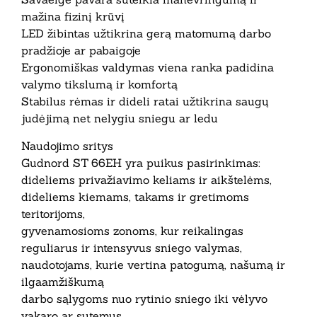
mažina fizinį krūvį
LED žibintas užtikrina gerą matomumą darbo
pradžioje ar pabaigoje
Ergonomiškas valdymas viena ranka padidina
valymo tikslumą ir komfortą
Stabilus rėmas ir dideli ratai užtikrina saugų
judėjimą net nelygiu sniegu ar ledu
Naudojimo sritys
Gudnord ST 66EH yra puikus pasirinkimas:
dideliems privažiavimo keliams ir aikštelėms,
dideliems kiemams, takams ir gretimoms
teritorijoms,
gyvenamosioms zonoms, kur reikalingas
reguliarus ir intensyvus sniego valymas,
naudotojams, kurie vertina patogumą, našumą ir
ilgaamžiškumą
darbo sąlygoms nuo rytinio sniego iki vėlyvo
vakaro ar sutemus