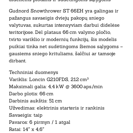
Gudnord Snowthrower ST 66EH yra galingas ir
pažangus savaeigis dviejų pakopų sniego
valytuvas, sukurtas intensyviam darbui didelėse
teritorijose. Dėl plataus 66 cm valymo pločio,
tvirto variklio ir modernių funkcijų, šis modelis
puikiai tinka net sudėtingoms žiemos sąlygoms –
gausiems sniego krituliams, šalčiui ar tamsoje
dirbant.
Techniniai duomenys
Variklis: Loncin G210FDS, 212 cm³
Maksimali galia: 4,4 kW @ 3600 aps./min
Darbo plotis: 66 cm
Darbinis aukštis: 51 cm
Užvedimas: elektrinis starteris ir rankinis
Savaeigis: taip
Pavaros: 6 pirmyn / 1 atgal
Ratai: 14″ x 4,6″