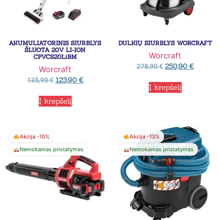
AKUMULIATORINIS SIURBLYS
DULKIŲ SIURBLYS WORCRAFT
ŠLUOTA 20V LI-ION
Worcraft
CPVCS20LiBM
250,90
€
278,90
€
Worcraft
123,90
€
135,90
€
Į krepšelį
Į krepšelį
Akcija -10%
Akcija -13%
Nemokamas pristatymas
Nemokamas pristatymas