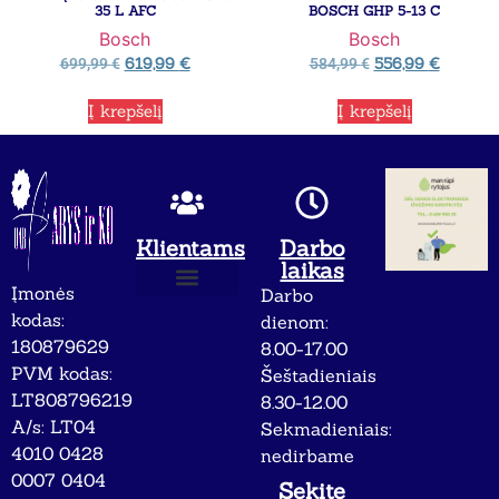
35 L AFC
BOSCH GHP 5-13 C
Bosch
Bosch
619,99
€
556,99
€
699,99
€
584,99
€
Į krepšelį
Į krepšelį
Klientams
Darbo
laikas
Įmonės
Darbo
Apie mus
Privatumo politika
kodas:
dienom:
180879629
8.00-17.00
PVM kodas:
Šeštadieniais
LT808796219
8.30-12.00
A/s: LT04
Sekmadieniais:
4010 0428
nedirbame
0007 0404
Sekite