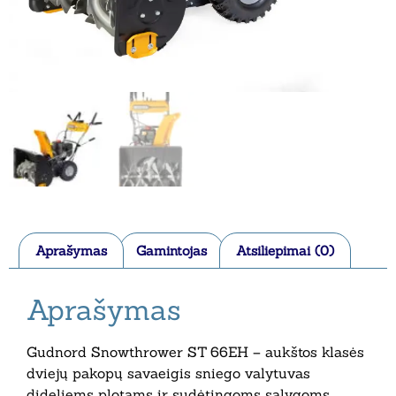
Aprašymas
Gamintojas
Atsiliepimai (0)
Aprašymas
Gudnord Snowthrower ST 66EH – aukštos klasės
dviejų pakopų savaeigis sniego valytuvas
dideliems plotams ir sudėtingoms sąlygoms