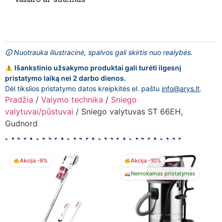
🛈 Nuotrauka iliustracinė, spalvos gali skirtis nuo realybės.
Išankstinio užsakymo produktai gali turėti ilgesnį
pristatymo laiką nei 2 darbo dienos.
Dėl tikslios pristatymo datos kreipkitės el. paštu
info@arys.lt
.
Pradžia
/
Valymo technika
/
Sniego
valytuvai/pūstuvai
/ Sniego valytuvas ST 66EH,
Gudnord
Akcija -9%
Akcija -10%
Nemokamas pristatymas