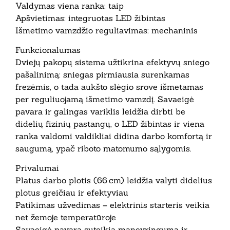
Valdymas viena ranka: taip
Apšvietimas: integruotas LED žibintas
Išmetimo vamzdžio reguliavimas: mechaninis
Funkcionalumas
Dviejų pakopų sistema užtikrina efektyvų sniego
pašalinimą: sniegas pirmiausia surenkamas
frezėmis, o tada aukšto slėgio srove išmetamas
per reguliuojamą išmetimo vamzdį. Savaeigė
pavara ir galingas variklis leidžia dirbti be
didelių fizinių pastangų, o LED žibintas ir viena
ranka valdomi valdikliai didina darbo komfortą ir
saugumą, ypač riboto matomumo sąlygomis.
Privalumai
Platus darbo plotis (66 cm) leidžia valyti didelius
plotus greičiau ir efektyviau
Patikimas užvedimas – elektrinis starteris veikia
net žemoje temperatūroje
Savaeigė pavara suteikia manevringumą ir