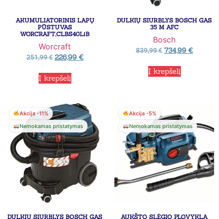
AKUMULIATORINIS LAPŲ
DULKIŲ SIURBLYS BOSCH GAS
PŪSTUVAS
35 M AFC
WORCRAFT,CLBS40LiB
Bosch
Worcraft
734,99
€
839,99
€
226,99
€
251,99
€
Į krepšelį
Į krepšelį
Akcija -11%
Akcija -5%
Nemokamas pristatymas
Nemokamas pristatymas
DULKIŲ SIURBLYS BOSCH GAS
AUKŠTO SLĖGIO PLOVYKLA