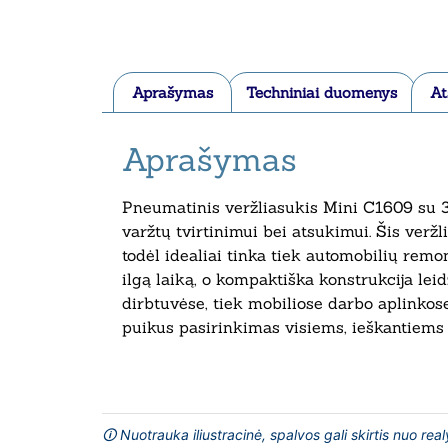
Aprašymas
Techniniai duomenys
At
Aprašymas
Pneumatinis veržliasukis Mini C1609 su 3/4
varžtų tvirtinimui bei atsukimui. Šis ver
todėl idealiai tinka tiek automobilių remo
ilgą laiką, o kompaktiška konstrukcija lei
dirbtuvėse, tiek mobiliose darbo aplinkos
puikus pasirinkimas visiems, ieškantiems 
🛈 Nuotrauka iliustracinė, spalvos gali skirtis nuo rea