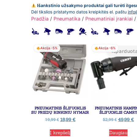
Išankstinio užsakymo produktai gali turėti ilges
Dėl tikslios pristatymo datos kreipkitės el. paštu
info
Pradžia
/
Pneumatika
/
Pneumatiniai įrankiai
Akcija -5%
Akcija -6%
Išparduot
PNEUMATINIS ŠLIFUOKLIS
PNEUMATINIS KAMPI
SU PRIEDŲ RINKINIU HYMAIR
ŠLIFUOKLIS CAMR
18,99
€
49,99
€
19,99
€
52,99
€
Į krepšelį
Daugiau