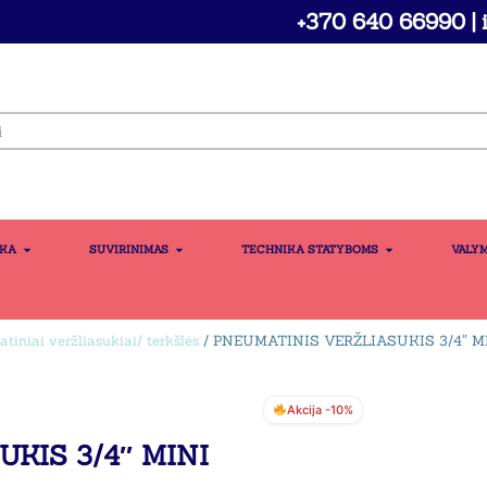
+370 640 66990 | i
IKA
SUVIRINIMAS
TECHNIKA STATYBOMS
VALY
tiniai veržliasukiai/ terkšlės
/ PNEUMATINIS VERŽLIASUKIS 3/4″ M
Akcija -10%
KIS 3/4″ MINI