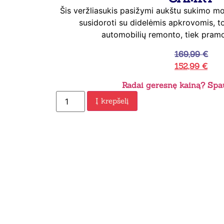
Šis veržliasukis pasižymi aukštu sukimo mo
susidoroti su didelėmis apkrovomis, tod
automobilių remonto, tiek pramo
169,99
€
152,99
€
Radai geresnę kainą? Spau
Į krepšelį