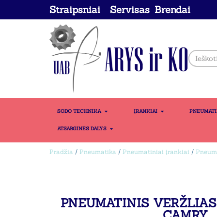
Straipsniai
Servisas
Brendai
SODO TECHNIKA
ĮRANKIAI
PNEUMAT
ATSARGINĖS DALYS
Pradžia
/
Pneumatika
/
Pneumatiniai įrankiai
/
Pneuma
PNEUMATINIS VERŽLIASU
CAMRY