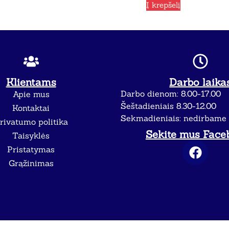
Į krepšelį
Klientams
Darbo laika
Darbo dienom: 8.00-17.00
Apie mus
Šeštadieniais 8.30-12.00
Kontaktai
Sekmadieniais: nedirbame
rivatumo politika
Sekite mus Face
Taisyklės
Pristatymas
Grąžinimas