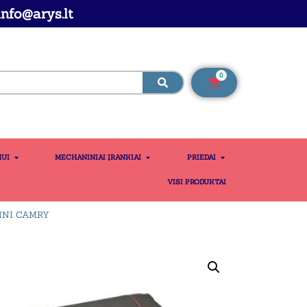
nfo@arys.lt
0
MUI
MECHANINIAI ĮRANKIAI
PRIEDAI
VISI PRODUKTAI
INI CAMRY