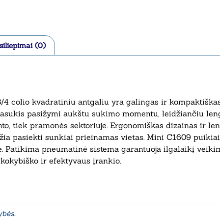
siliepimai (0)
 colio kvadratiniu antgaliu yra galingas ir kompaktiškas 
žliasukis pasižymi aukštu sukimo momentu, leidžiančiu len
nto, tiek pramonės sektoriuje. Ergonomiškas dizainas ir le
džia pasiekti sunkiai prieinamas vietas. Mini C1609 puikiai
e. Patikima pneumatinė sistema garantuoja ilgalaikį veikim
kokybiško ir efektyvaus įrankio.
lybės.