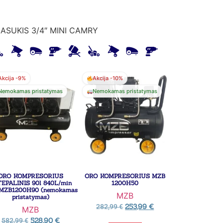
ASUKIS 3/4″ MINI CAMRY
Akcija -9%
Akcija -10%
Nemokamas pristatymas
Nemokamas pristatymas
ORO KOMPRESORIUS
ORO KOMPRESORIUS MZB
EPALINIS 90l 840L/min
1200H50
 MZB1200H90 (nemokamas
MZB
pristatymas)
253,99
€
282,99
€
MZB
528,90
€
582,99
€