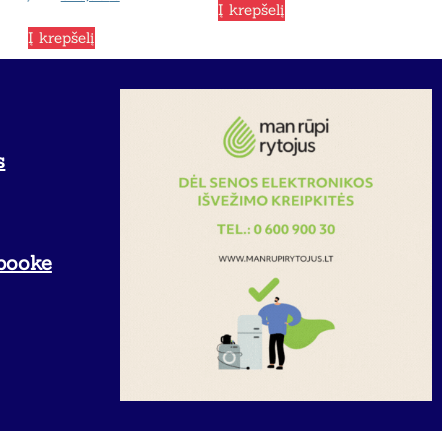
Į krepšelį
Į krepšelį
s
booke