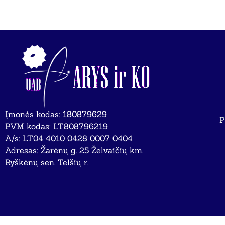
Įmonės kodas: 180879629
P
PVM kodas: LT808796219
A/s: LT04 4010 0428 0007 0404
Adresas: Žarėnų g. 25 Želvaičių km.
Ryškėnų sen. Telšių r.