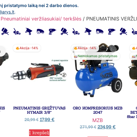
nį pristatymo laiką nei 2 darbo dienos.
@arys.lt
.
/
Pneumatiniai veržliasukiai/ terkšlės
/ PNEUMATINIS VERŽLI
Akcija -14%
Akcija -14%
a
Nemokamas pristatymas
NIS
PNEUMATINIS GRĘŽTUVAS
ORO KOMPRESORIUS MZB
Y
HYMAIR 3/8″
2047
BET
8bar
17,99
€
20,99
€
MZB
234,99
€
271,99
€
Į krepšelį