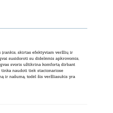
įrankis, skirtas efektyviam veržlių ir
gvai susidoroti su didelėmis apkrovomis,
ngvas svoris užtikrina komfortą dirbant
 tinka naudoti tiek stacionariose
ą ir našumą, todėl šis veržliasukis yra