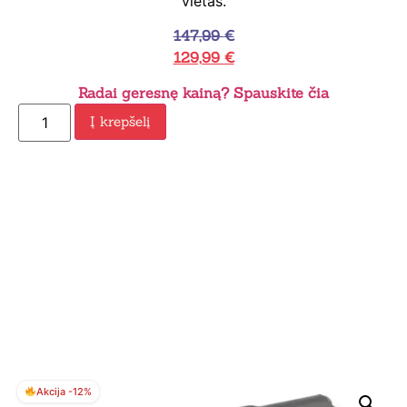
vietas.
147,99
€
129,99
€
Radai geresnę kainą? Spauskite čia
Į krepšelį
Akcija -12%