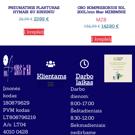
PNEUMATINIS PLAKTUKAS
ORO KOMPRESORIUS 50L
HYMAIR SU RINKINIU
200L/min 8bar MZBBM50E
23,99
€
26,99
€
MZB
142,90
€
156,99
€
Į krepšelį
Į krepšelį
Klientams
Darbo
laikas
Įmonės
Darbo
Apie mus
Privatumo politika
kodas:
dienom:
180879629
8.00-17.00
PVM kodas:
Šeštadieniais
LT808796219
8.30-12.00
A/s: LT04
Sekmadieniais:
4010 0428
nedirbame