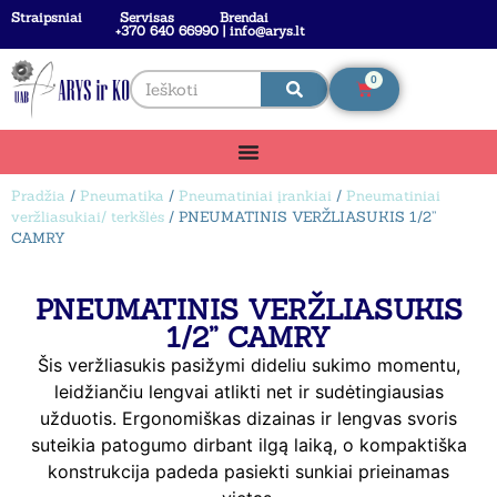
Straipsniai
Servisas
Brendai
+370 640 66990 | info@arys.lt
0
Pradžia
/
Pneumatika
/
Pneumatiniai įrankiai
/
Pneumatiniai
veržliasukiai/ terkšlės
/ PNEUMATINIS VERŽLIASUKIS 1/2”
CAMRY
PNEUMATINIS VERŽLIASUKIS
1/2” CAMRY
Šis veržliasukis pasižymi dideliu sukimo momentu,
leidžiančiu lengvai atlikti net ir sudėtingiausias
užduotis. Ergonomiškas dizainas ir lengvas svoris
suteikia patogumo dirbant ilgą laiką, o kompaktiška
konstrukcija padeda pasiekti sunkiai prieinamas