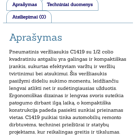
Aprašymas
Techniniai duomenys
Atsiliepimai (0)
Aprašymas
Pneumatinis veržliasukis C1419 su 1/2 colio
kvadratiniu antgaliu yra galingas ir kompaktiškas
įrankis, sukurtas efektyviam varžtų ir veržlių
tvirtinimui bei atsukimui. Šis veržliasukis
pasižymi dideliu sukimo momentu, leidžiančiu
lengvai atlikti net ir sudėtingiausias užduotis.
Ergonomiškas dizainas ir lengvas svoris suteikia
patogumo dirbant ilgą laiką, o kompaktiška
konstrukcija padeda pasiekti sunkiai prieinamas
vietas. C1419 puikiai tinka automobilių remonto
dirbtuvėms, techninei priežiūrai ir statybų
projektams, kur reikalingas greitis ir tikslumas.