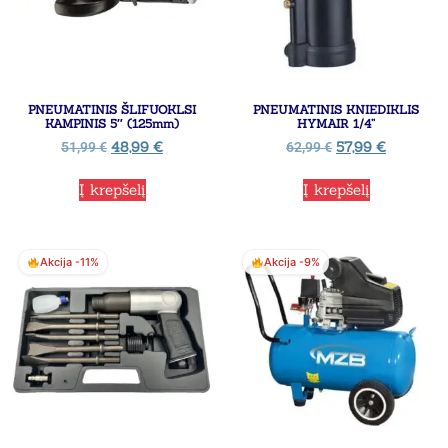
PNEUMATINIS ŠLIFUOKLSI
PNEUMATINIS KNIEDIKLIS
KAMPINIS 5″ (125mm)
HYMAIR 1/4”
48,99
€
57,99
€
51,99
€
62,99
€
Į krepšelį
Į krepšelį
Akcija -11%
Akcija -9%