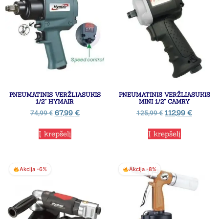
PNEUMATINIS VERŽLIASUKIS
PNEUMATINIS VERŽLIASUKIS
1/2” HYMAIR
MINI 1/2” CAMRY
67,99
€
112,99
€
74,99
€
125,99
€
Į krepšelį
Į krepšelį
Akcija -6%
Akcija -8%