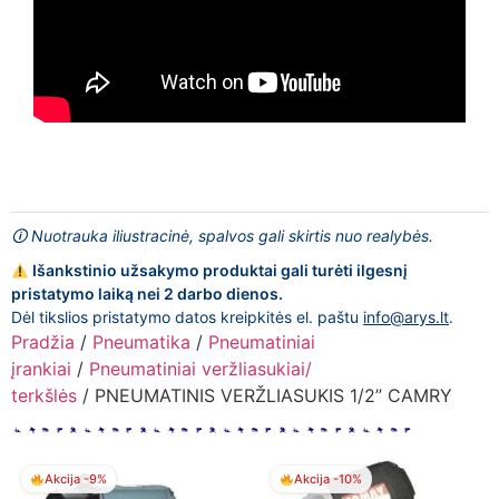
🛈 Nuotrauka iliustracinė, spalvos gali skirtis nuo realybės.
Išankstinio užsakymo produktai gali turėti ilgesnį
pristatymo laiką nei 2 darbo dienos.
Dėl tikslios pristatymo datos kreipkitės el. paštu
info@arys.lt
.
Pradžia
/
Pneumatika
/
Pneumatiniai
įrankiai
/
Pneumatiniai veržliasukiai/
terkšlės
/ PNEUMATINIS VERŽLIASUKIS 1/2” CAMRY
Akcija -9%
Akcija -10%