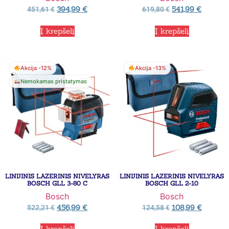
394,99
€
541,99
€
451,61
€
619,80
€
Į krepšelį
Į krepšelį
Akcija -12%
Akcija -13%
Nemokamas pristatymas
LINIJINIS LAZERINIS NIVELYRAS
LINIJINIS LAZERINIS NIVELYRAS
BOSCH GLL 3-80 C
BOSCH GLL 2-10
Bosch
Bosch
456,99
€
108,99
€
522,21
€
124,58
€
Į krepšelį
Į krepšelį