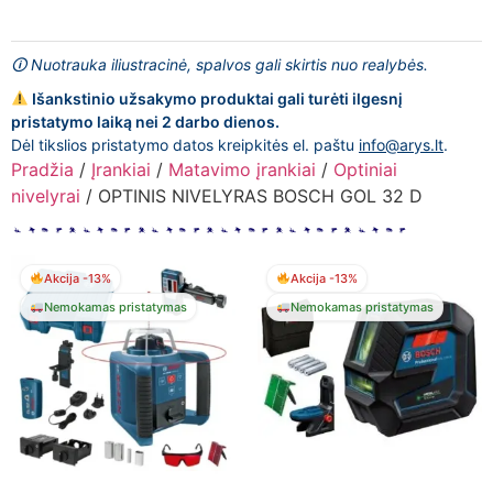
🛈 Nuotrauka iliustracinė, spalvos gali skirtis nuo realybės.
Išankstinio užsakymo produktai gali turėti ilgesnį
pristatymo laiką nei 2 darbo dienos.
Dėl tikslios pristatymo datos kreipkitės el. paštu
info@arys.lt
.
Pradžia
/
Įrankiai
/
Matavimo įrankiai
/
Optiniai
nivelyrai
/ OPTINIS NIVELYRAS BOSCH GOL 32 D
Akcija -13%
Akcija -13%
Nemokamas pristatymas
Nemokamas pristatymas