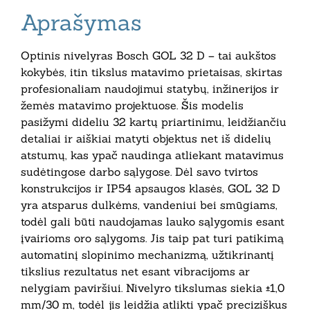
Aprašymas
Optinis nivelyras Bosch GOL 32 D – tai aukštos
kokybės, itin tikslus matavimo prietaisas, skirtas
profesionaliam naudojimui statybų, inžinerijos ir
žemės matavimo projektuose. Šis modelis
pasižymi dideliu 32 kartų priartinimu, leidžiančiu
detaliai ir aiškiai matyti objektus net iš didelių
atstumų, kas ypač naudinga atliekant matavimus
sudėtingose darbo sąlygose. Dėl savo tvirtos
konstrukcijos ir IP54 apsaugos klasės, GOL 32 D
yra atsparus dulkėms, vandeniui bei smūgiams,
todėl gali būti naudojamas lauko sąlygomis esant
įvairioms oro sąlygoms. Jis taip pat turi patikimą
automatinį slopinimo mechanizmą, užtikrinantį
tikslius rezultatus net esant vibracijoms ar
nelygiam paviršiui. Nivelyro tikslumas siekia ±1,0
mm/30 m, todėl jis leidžia atlikti ypač preciziškus