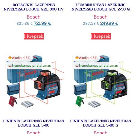
ROTACINIS LAZERINIS
KOMBINUOTAS LAZERINIS
NIVELYRAS BOSCH GRL 300 HV
NIVELYRAS BOSCH GCL 2-50 G
Bosch
Bosch
721,99
€
249,99
€
825,36
€
287,58
€
Į krepšelį
Į krepšelį
Akcija -13%
Akcija -13%
Nemokamas pristatymas
Nemokamas pristatymas
LINIJINIS LAZERINIS NIVELYRAS
LINIJINIS LAZERINIS NIVELYRAS
BOSCH GLL 3-80
BOSCH GLL 3-80 G
Bosch
Bosch