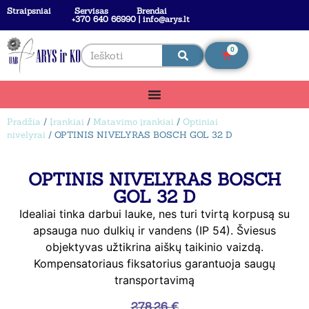
Straipsniai
Servisas
Brendai
+370 640 66990 | info@arys.lt
0
Pradžia
/
Įrankiai
/
Matavimo įrankiai
/
Optiniai
nivelyrai
/ OPTINIS NIVELYRAS BOSCH GOL 32 D
OPTINIS NIVELYRAS BOSCH
GOL 32 D
Idealiai tinka darbui lauke, nes turi tvirtą korpusą su
apsauga nuo dulkių ir vandens (IP 54). Šviesus
objektyvas užtikrina aiškų taikinio vaizdą.
Kompensatoriaus fiksatorius garantuoja saugų
transportavimą
278,26
€