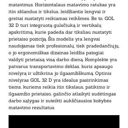
matavimus. Horizontalaus matavimo ratukas yra
itin sklandus ir tikslus, leidžiantis lengvai ir
greitai nustatyti reikiamas reikšmes. Be to, GOL
32 D turi integruotą gulsčiuką ir vertikalų
apskritimą, kurie padeda dar tiksliau nustatyti
prietaiso poziciją. Šis modelis yra lengvai
naudojamas tiek profesionalų, tiek pradedančiųjų,
o jo ergonomiškas dizainas leidžia patogiai
valdyti prietaisą visą darbo dieną. Komplekte yra
patvarus transportavimo dėklas, kuris apsaugo
nivelyrą ir užtikrina jo ilgaamžiškumą. Optinis
nivelyras GOL 32 D yra idealus pasirinkimas
tiems, kuriems reikia itin tikslaus, patikimo ir
ilgaamžio prietaiso, galinčio atlaikyti sudėtingas
darbo sąlygas ir suteikti aukščiausios kokybės
matavimo rezultatus.