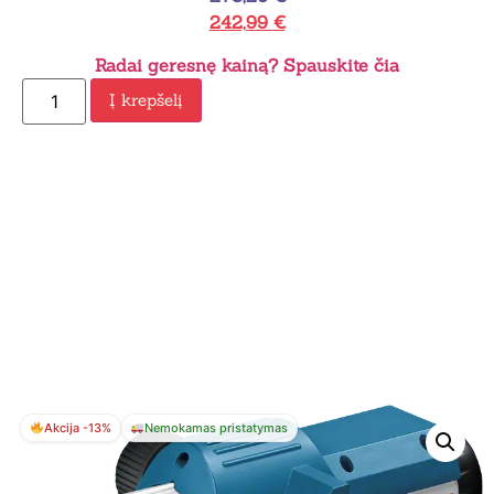
242,99
€
Radai geresnę kainą? Spauskite čia
Į krepšelį
Akcija -13%
Nemokamas pristatymas