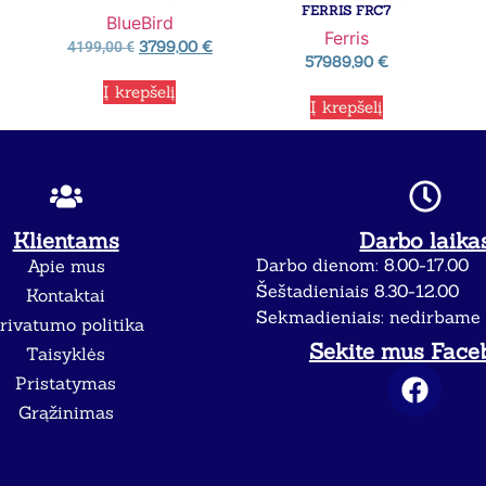
FERRIS FRC7
BlueBird
Ferris
3799,00
€
4199,00
€
57989,90
€
Į krepšelį
Į krepšelį
Klientams
Darbo laika
Darbo dienom: 8.00-17.00
Apie mus
Šeštadieniais 8.30-12.00
Kontaktai
Sekmadieniais: nedirbame
rivatumo politika
Sekite mus Face
Taisyklės
Pristatymas
Grąžinimas