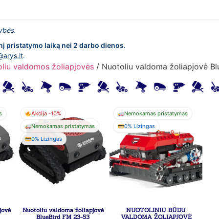
lybės.
nį pristatymo laiką nei 2 darbo dienos.
@arys.lt
.
liu valdomos žoliapjovės
/ Nuotoliu valdoma žoliapjovė B
s
Akcija -10%
Nemokamas pristatymas
Nemokamas pristatymas
0% Lizingas
0% Lizingas
jovė
Nuotoliu valdoma žoliapjovė
NUOTOLINIU BŪDU
BlueBird FM 23-53
VALDOMA ŽOLIAPJOVĖ