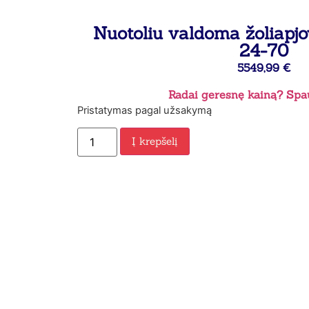
Nuotoliu valdoma žoliapj
24-70
5549,99
€
Radai geresnę kainą? Spau
Pristatymas pagal užsakymą
Į krepšelį