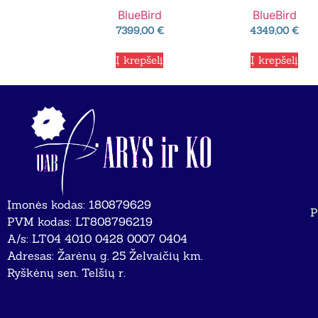
BlueBird
BlueBird
7399,00
€
4349,00
€
Į krepšelį
Į krepšelį
Įmonės kodas: 180879629
P
PVM kodas: LT808796219
A/s: LT04 4010 0428 0007 0404
Adresas: Žarėnų g. 25 Želvaičių km.
Ryškėnų sen. Telšių r.