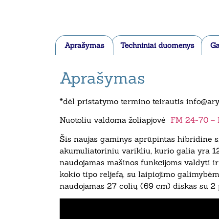
Aprašymas
Techniniai duomenys
Ga
Aprašymas
*dėl pristatymo termino teirautis info@arys
Nuotoliu valdoma žoliapjovė
FM 24-70 – B
Šis naujas gaminys aprūpintas hibridine s
akumuliatoriniu varikliu, kurio galia yra
naudojamas mašinos funkcijoms valdyti ir k
kokio tipo reljefą, su laipiojimo galimybėmi
naudojamas 27 colių (69 cm) diskas su 2 p