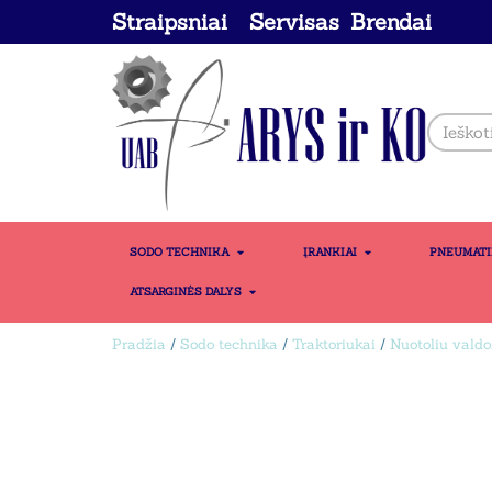
Straipsniai
Servisas
Brendai
SODO TECHNIKA
ĮRANKIAI
PNEUMAT
ATSARGINĖS DALYS
Pradžia
/
Sodo technika
/
Traktoriukai
/
Nuotoliu valdo