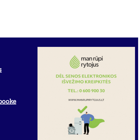
s
booke