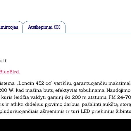
mintojas
Atsiliepimai (0)
.lt
lueBird.
istema: „Loncin 452 cc” varikliu, garantuojančiu maksimal
 1200 W, kad mašina būtų efektyviai tobulinama. Naudojimo
uris leidžia valdyti gaminį iki 200 m atstumu. FM 24-70 p
s ir atlikti didelius pjovimo darbus, pašalinti aukštą, storą 
lūduriuojančiais ašmenimis ir turi LED priekinius žibint