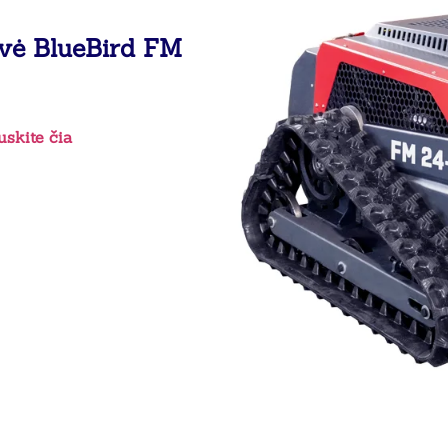
ovė BlueBird FM
skite čia