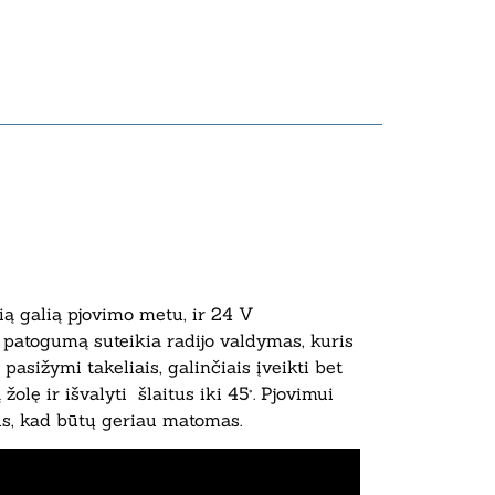
ią galią pjovimo metu, ir 24 V
 patogumą suteikia radijo valdymas, kuris
asižymi takeliais, galinčiais įveikti bet
žolę ir išvalyti šlaitus iki 45°. Pjovimui
us, kad būtų geriau matomas.