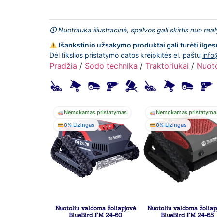
🛈 Nuotrauka iliustracinė, spalvos gali skirtis nuo rea
Išankstinio užsakymo produktai gali turėti ilges
Dėl tikslios pristatymo datos kreipkitės el. paštu
info
Pradžia
/
Sodo technika
/
Traktoriukai
/
Nuoto
Nemokamas pristatymas
Nemokamas pristatyma
0% Lizingas
0% Lizingas
Nuotoliu valdoma žoliapjovė
Nuotoliu valdoma žoliap
BlueBird FM 24-60
BlueBird FM 24-65