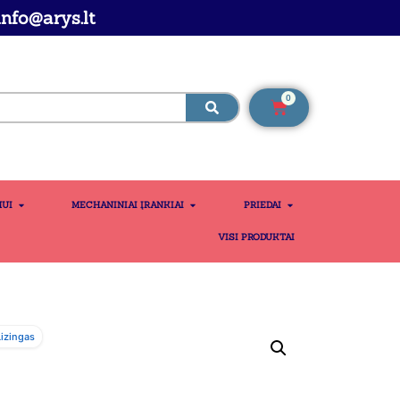
nfo@arys.lt
0
MUI
MECHANINIAI ĮRANKIAI
PRIEDAI
VISI PRODUKTAI
izingas