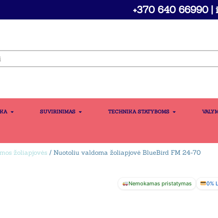
+370 640 66990 | i
IKA
SUVIRINIMAS
TECHNIKA STATYBOMS
VALY
mos žoliapjovės
/ Nuotoliu valdoma žoliapjovė BlueBird FM 24-70
Nemokamas pristatymas
0% L