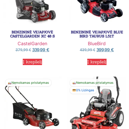
BENZININĖ VEJAPJOVĖ
BENZININĖ VEJAPJOVĖ BLUE
CASTELGARDEN XC 48 S
BIRD TAURUS L51T
CastelGarden
BlueBird
339,99
€
399,99
€
379,99
€
439,99
€
Į krepšelį
Į krepšelį
Nemokamas pristatymas
Nemokamas pristatymas
0% Lizingas