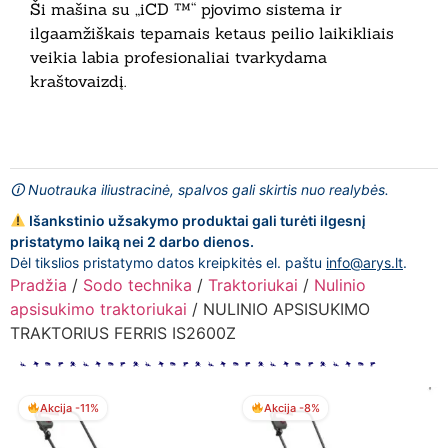
Ši mašina su „iCD ™“ pjovimo sistema ir
ilgaamžiškais tepamais ketaus peilio laikikliais
veikia labia profesionaliai tvarkydama
kraštovaizdį.
🛈 Nuotrauka iliustracinė, spalvos gali skirtis nuo realybės.
Išankstinio užsakymo produktai gali turėti ilgesnį
pristatymo laiką nei 2 darbo dienos.
Dėl tikslios pristatymo datos kreipkitės el. paštu
info@arys.lt
.
Pradžia
/
Sodo technika
/
Traktoriukai
/
Nulinio
apsisukimo traktoriukai
/ NULINIO APSISUKIMO
TRAKTORIUS FERRIS IS2600Z
Akcija -11%
Akcija -8%