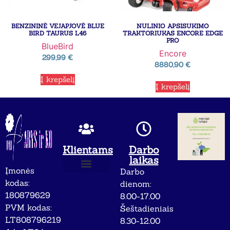
BENZININĖ VEJAPJOVĖ BLUE
NULINIO APSISUKIMO
BIRD TAURUS L46
TRAKTORIUKAS ENCORE EDGE
PRO
BlueBird
Encore
299,99
€
8880,90
€
Į krepšelį
Į krepšelį
Klientams
Darbo
laikas
Įmonės
Darbo
Apie mus
Privatumo politika
kodas:
dienom:
180879629
8.00-17.00
PVM kodas:
Šeštadieniais
LT808796219
8.30-12.00