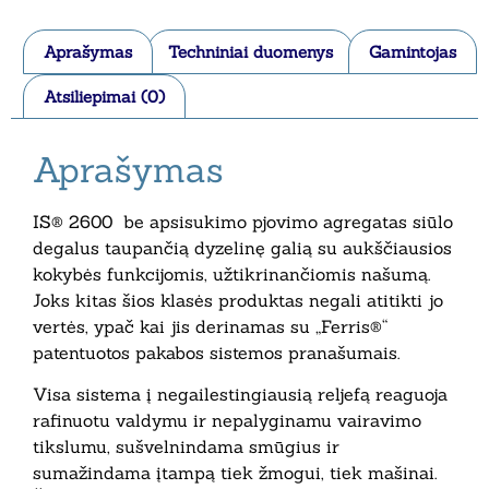
Aprašymas
Techniniai duomenys
Gamintojas
Atsiliepimai (0)
Aprašymas
IS® 2600 be apsisukimo pjovimo agregatas siūlo
degalus taupančią dyzelinę galią su aukščiausios
kokybės funkcijomis, užtikrinančiomis našumą.
Joks kitas šios klasės produktas negali atitikti jo
vertės, ypač kai jis derinamas su „Ferris®“
patentuotos pakabos sistemos pranašumais.
Visa sistema į negailestingiausią reljefą reaguoja
rafinuotu valdymu ir nepalyginamu vairavimo
tikslumu, sušvelnindama smūgius ir
sumažindama įtampą tiek žmogui, tiek mašinai.