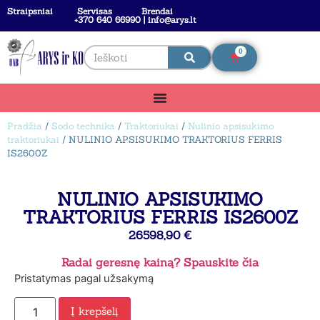
Straipsniai
Servisas
Brendai
+370 640 66990 | info@arys.lt
0
Pradžia
/
Sodo technika
/
Traktoriukai
/
Nulinio apsisukimo
traktoriukai
/ NULINIO APSISUKIMO TRAKTORIUS FERRIS
IS2600Z
NULINIO APSISUKIMO
TRAKTORIUS FERRIS IS2600Z
26598,90
€
Radai geresnę kainą? Spauskite čia
Pristatymas pagal užsakymą
Į krepšelį