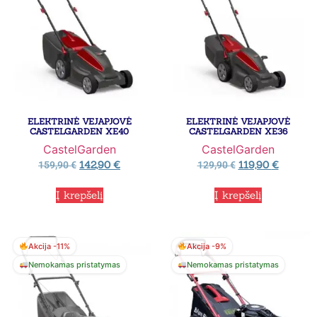
ELEKTRINĖ VEJAPJOVĖ
ELEKTRINĖ VEJAPJOVĖ
CASTELGARDEN XE40
CASTELGARDEN XE36
CastelGarden
CastelGarden
142,90
€
119,90
€
159,90
€
129,90
€
Į krepšelį
Į krepšelį
Akcija -11%
Akcija -9%
Nemokamas pristatymas
Nemokamas pristatymas