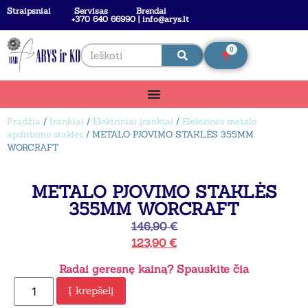
Straipsniai
Servisas
Brendai
+370 640 66990 | info@arys.lt
0
Pradžia
/
Įrankiai
/
Elektriniai įrankiai
/
Elektrinės metalo
apdirbimo staklės
/ METALO PJOVIMO STAKLĖS 355MM
WORCRAFT
METALO PJOVIMO STAKLĖS
355MM WORCRAFT
146,90
€
123,90
€
Radai geresnę kainą? Spauskite čia
Į krepšelį