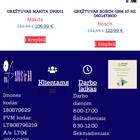
GRĘŽTUVAS MAKITA DP2011
GRĘŽTUVAS BOSCH GBM 10 RE,
0601473600
Makita
Bosch
106,99
€
139,99
€
122,99
€
134,99
€
Į krepšelį
Į krepšelį
Klientams
Darbo
laikas
Įmonės
Darbo
Apie mus
Privatumo politika
kodas:
dienom:
180879629
8.00-17.00
PVM kodas:
Šeštadieniais
LT808796219
8.30-12.00
A/s: LT04
Sekmadieniais: