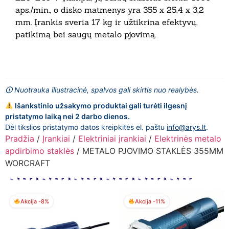
aps./min., o disko matmenys yra 355 x 25,4 x 3,2
mm. Įrankis sveria 17 kg ir užtikrina efektyvų,
patikimą bei saugų metalo pjovimą.
🛈 Nuotrauka iliustracinė, spalvos gali skirtis nuo realybės.
Išankstinio užsakymo produktai gali turėti ilgesnį
pristatymo laiką nei 2 darbo dienos.
Dėl tikslios pristatymo datos kreipkitės el. paštu
info@arys.lt
.
Pradžia
/
Įrankiai
/
Elektriniai įrankiai
/
Elektrinės metalo
apdirbimo staklės
/ METALO PJOVIMO STAKLĖS 355MM
WORCRAFT
Akcija -8%
Akcija -11%