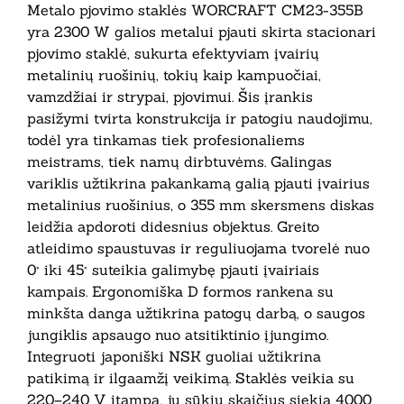
Metalo pjovimo staklės WORCRAFT CM23-355B
yra 2300 W galios metalui pjauti skirta stacionari
pjovimo staklė, sukurta efektyviam įvairių
metalinių ruošinių, tokių kaip kampuočiai,
vamzdžiai ir strypai, pjovimui. Šis įrankis
pasižymi tvirta konstrukcija ir patogiu naudojimu,
todėl yra tinkamas tiek profesionaliems
meistrams, tiek namų dirbtuvėms. Galingas
variklis užtikrina pakankamą galią pjauti įvairius
metalinius ruošinius, o 355 mm skersmens diskas
leidžia apdoroti didesnius objektus. Greito
atleidimo spaustuvas ir reguliuojama tvorelė nuo
0° iki 45° suteikia galimybę pjauti įvairiais
kampais. Ergonomiška D formos rankena su
minkšta danga užtikrina patogų darbą, o saugos
jungiklis apsaugo nuo atsitiktinio įjungimo.
Integruoti japoniški NSK guoliai užtikrina
patikimą ir ilgaamžį veikimą. Staklės veikia su
220–240 V įtampa, jų sūkių skaičius siekia 4000