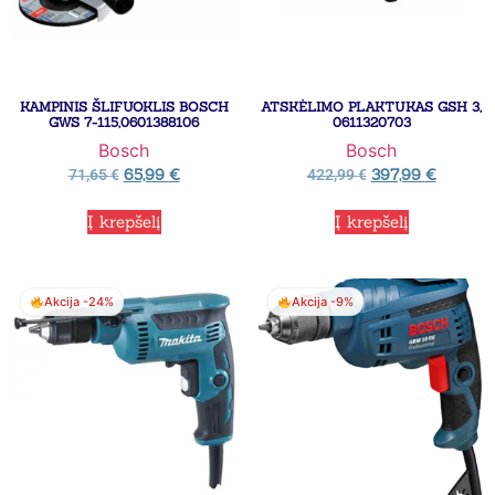
KAMPINIS ŠLIFUOKLIS BOSCH
ATSKĖLIMO PLAKTUKAS GSH 3,
GWS 7-115,0601388106
0611320703
Bosch
Bosch
65,99
€
397,99
€
71,65
€
422,99
€
Į krepšelį
Į krepšelį
Akcija -24%
Akcija -9%