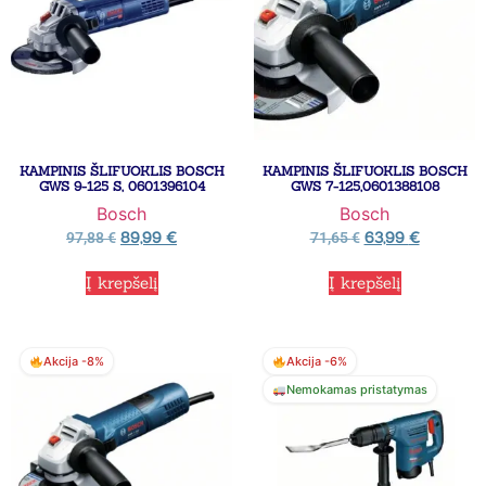
KAMPINIS ŠLIFUOKLIS BOSCH
KAMPINIS ŠLIFUOKLIS BOSCH
GWS 9-125 S, 0601396104
GWS 7-125,0601388108
Bosch
Bosch
89,99
€
63,99
€
97,88
€
71,65
€
Į krepšelį
Į krepšelį
Akcija -8%
Akcija -6%
Nemokamas pristatymas