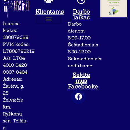
Klientams
Darbo
laikas
Įmonės
Darbo
Apie mus
Privatumo politika
kodas:
dienom:
180879629
8.00-17.00
PVM kodas:
Šeštadieniais
LT808796219
8.30-12.00
A/s: LT04
Sekmadieniais:
4010 0428
nedirbame
0007 0404
Sekite
Adresas:
mus
Facebooke
Žarėnų g.
25
Želvaičių
km.
Ryškėnų
sen. Telšių
r.