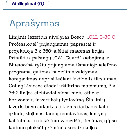
Atsiliepimai (0)
Aprašymas
Linijinis lazerinis nivelyras Bosch „
GLL 3-80 C
Professional“ prijungiamas paprastai ir
projektuoja 3 x 360° aiškiai matomas linijas.
Pritaikius pažangų „CAL Guard“ stebėjimą ir
Bluetooth® ryšiu prijungiamą išmaniojo telefono
programą, galimas nuotolinis valdymas,
koregavimas neprisiliečiant ir didelis tikslumas.
Galingi šviesos diodai užtikrina matomumą, 3 x
360° linijos efektyviai vienu metu atlieka
horizontalų ir vertikalų lygiavimą. Šis linijų
lazeris buvo sukurtas tokiems darbams kaip
grindų klojimas, langų montavimas, lentynų
kabinimas, nutekėjimo vamzdžių tiesimas, gipso
kartono plokščių rėminės konstrukcijos