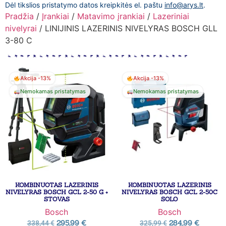
Dėl tikslios pristatymo datos kreipkitės el. paštu
info@arys.lt
.
Pradžia
/
Įrankiai
/
Matavimo įrankiai
/
Lazeriniai
nivelyrai
/ LINIJINIS LAZERINIS NIVELYRAS BOSCH GLL
3-80 C
Akcija -13%
Akcija -13%
Nemokamas pristatymas
Nemokamas pristatymas
KOMBINUOTAS LAZERINIS
KOMBINUOTAS LAZERINIS
NIVELYRAS BOSCH GCL 2-50 G +
NIVELYRAS BOSCH GCL 2-50C
STOVAS
SOLO
Bosch
Bosch
295,99
€
284,99
€
338,44
€
325,99
€