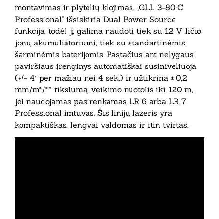
montavimas ir plytelių klojimas. „GLL 3-80 C
Professional“ išsiskiria Dual Power Source
funkcija, todėl jį galima naudoti tiek su 12 V ličio
jonų akumuliatoriumi, tiek su standartinėmis
šarminėmis baterijomis. Pastačius ant nelygaus
paviršiaus įrenginys automatiškai susiniveliuoja
(+/- 4° per mažiau nei 4 sek.) ir užtikrina ± 0,2
mm/m*/** tikslumą; veikimo nuotolis iki 120 m,
jei naudojamas pasirenkamas LR 6 arba LR 7
Professional imtuvas. Šis linijų lazeris yra
kompaktiškas, lengvai valdomas ir itin tvirtas.