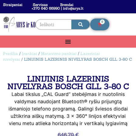
Straipsniai
Servisas
Brendai
+370 640 66990 | info@arys.lt
0
Pradžia
/
Įrankiai
/
Matavimo įrankiai
/
Lazeriniai
nivelyrai
/ LINIJINIS LAZERINIS NIVELYRAS BOSCH GLL 3-80 C
LINIJINIS LAZERINIS
NIVELYRAS BOSCH GLL 3-80 C
Labai tikslus „CAL Guard“ stebėjimas ir nuotolinis
valdymas naudojant Bluetooth® ryšiu prijungtą
išmaniojo telefono programą. Galingi šviesos diodai
užtikrina aiškų matymą. 3 x 360° linijos efektyviai
vienu metu atlieka horizontalų ir vertikalų lygiavimą
646,79
€