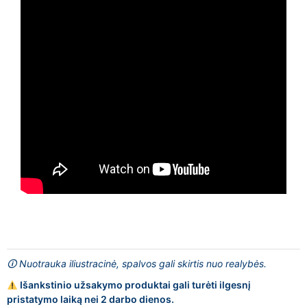
🛈 Nuotrauka iliustracinė, spalvos gali skirtis nuo realybės.
Išankstinio užsakymo produktai gali turėti ilgesnį
pristatymo laiką nei 2 darbo dienos.