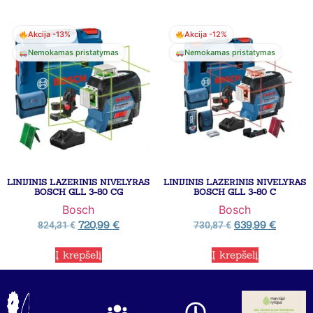
Akcija -13%
Akcija -12%
Nemokamas pristatymas
Nemokamas pristatymas
LINIJINIS LAZERINIS NIVELYRAS
LINIJINIS LAZERINIS NIVELYRAS
BOSCH GLL 3-80 CG
BOSCH GLL 3-80 C
Bosch
Bosch
720,99
€
639,99
€
824,31
€
730,87
€
Į krepšelį
Į krepšelį