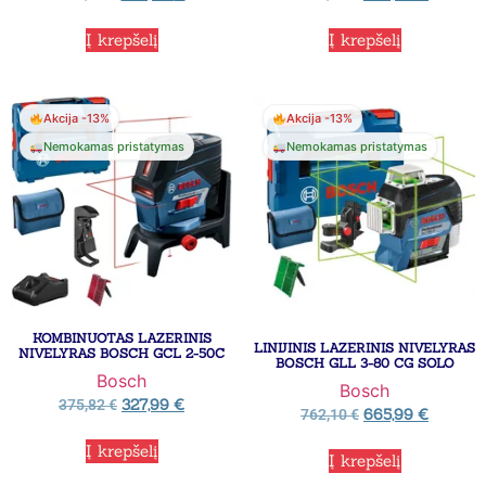
Į krepšelį
Į krepšelį
Akcija -13%
Akcija -13%
Nemokamas pristatymas
Nemokamas pristatymas
KOMBINUOTAS LAZERINIS
LINIJINIS LAZERINIS NIVELYRAS
NIVELYRAS BOSCH GCL 2-50C
BOSCH GLL 3-80 CG SOLO
Bosch
Bosch
327,99
€
375,82
€
665,99
€
762,10
€
Į krepšelį
Į krepšelį