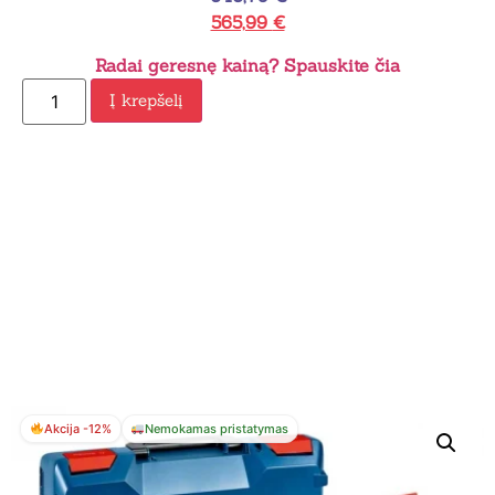
565,99
€
Radai geresnę kainą? Spauskite čia
Į krepšelį
Akcija -12%
Nemokamas pristatymas