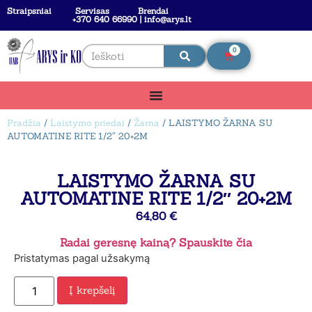
Straipsniai
Servisas
Brendai
+370 640 66990 | info@arys.lt
0
Pradžia
/
Laistymo priedai
/
Žarna
/ LAISTYMO ŽARNA SU
AUTOMATINE RITE 1/2″ 20+2M
LAISTYMO ŽARNA SU
AUTOMATINE RITE 1/2″ 20+2M
64,80
€
Radai geresnę kainą? Spauskite čia
Pristatymas pagal užsakymą
Į krepšelį