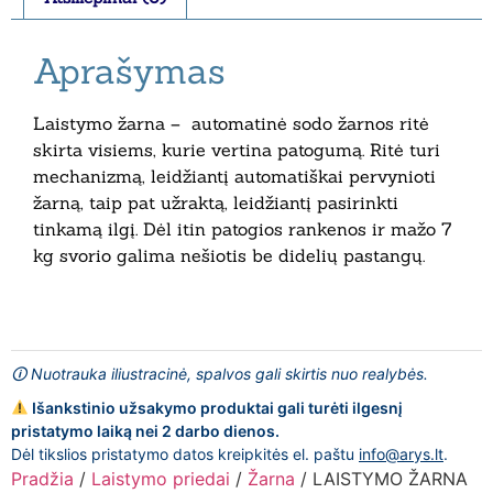
Aprašymas
Laistymo žarna – automatinė sodo žarnos ritė
skirta visiems, kurie vertina patogumą. Ritė turi
mechanizmą, leidžiantį automatiškai pervynioti
žarną, taip pat užraktą, leidžiantį pasirinkti
tinkamą ilgį. Dėl itin patogios rankenos ir mažo 7
kg svorio galima nešiotis be didelių pastangų.
🛈 Nuotrauka iliustracinė, spalvos gali skirtis nuo realybės.
Išankstinio užsakymo produktai gali turėti ilgesnį
pristatymo laiką nei 2 darbo dienos.
Dėl tikslios pristatymo datos kreipkitės el. paštu
info@arys.lt
.
Pradžia
/
Laistymo priedai
/
Žarna
/ LAISTYMO ŽARNA