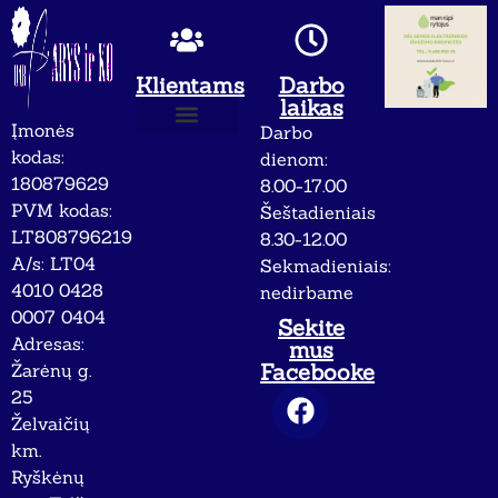
Klientams
Darbo
laikas
Įmonės
Darbo
Apie mus
Privatumo politika
kodas:
dienom:
180879629
8.00-17.00
PVM kodas:
Šeštadieniais
LT808796219
8.30-12.00
A/s: LT04
Sekmadieniais:
4010 0428
nedirbame
0007 0404
Sekite
Adresas:
mus
Facebooke
Žarėnų g.
25
Želvaičių
km.
Ryškėnų