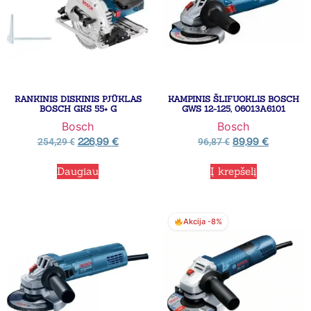
RANKINIS DISKINIS PJŪKLAS
KAMPINIS ŠLIFUOKLIS BOSCH
BOSCH GKS 55+ G
GWS 12-125, 06013A6101
Bosch
Bosch
226,99
€
89,99
€
254,29
€
96,87
€
Daugiau
Į krepšelį
Akcija -8%