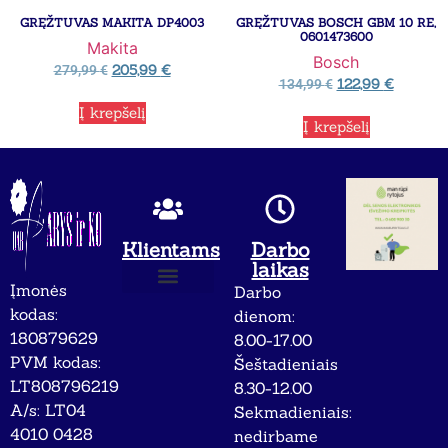
GRĘŽTUVAS MAKITA DP4003
GRĘŽTUVAS BOSCH GBM 10 RE,
0601473600
Makita
Bosch
205,99
€
279,99
€
122,99
€
134,99
€
Į krepšelį
Į krepšelį
Klientams
Darbo
laikas
Įmonės
Darbo
Apie mus
Privatumo politika
kodas:
dienom:
180879629
8.00-17.00
PVM kodas:
Šeštadieniais
LT808796219
8.30-12.00
A/s: LT04
Sekmadieniais:
4010 0428
nedirbame