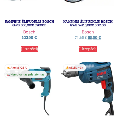
KAMPINIS ŠLIFUOKLIS BOSCH
KAMPINIS ŠLIFUOKLIS BOSCH
GWS 880,060139600B
GWS 7-115,0601388106
Bosch
Bosch
103,99
€
65,99
€
71,65
€
Į krepšelį
Į krepšelį
Akcija -26%
Akcija -9%
Nemokamas pristatymas