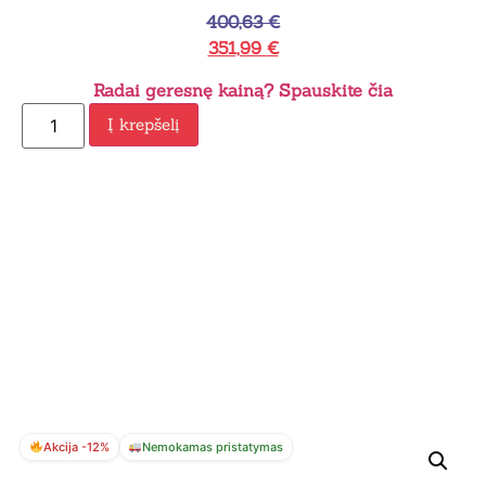
400,63
€
351,99
€
Radai geresnę kainą? Spauskite čia
Į krepšelį
Akcija -12%
Nemokamas pristatymas