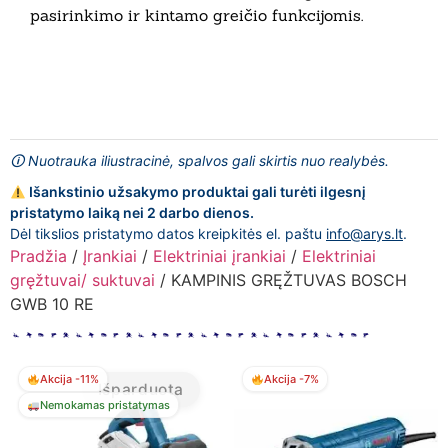
pasirinkimo ir kintamo greičio funkcijomis.
🛈 Nuotrauka iliustracinė, spalvos gali skirtis nuo realybės.
Išankstinio užsakymo produktai gali turėti ilgesnį
pristatymo laiką nei 2 darbo dienos.
Dėl tikslios pristatymo datos kreipkitės el. paštu
info@arys.lt
.
Pradžia
/
Įrankiai
/
Elektriniai įrankiai
/
Elektriniai
gręžtuvai/ suktuvai
/ KAMPINIS GRĘŽTUVAS BOSCH
GWB 10 RE
Akcija -11%
Akcija -7%
Išparduota
Nemokamas pristatymas