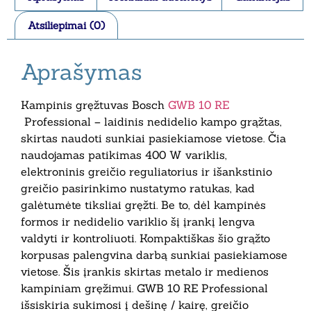
Atsiliepimai (0)
Aprašymas
Kampinis gręžtuvas Bosch
GWB 10 RE
Professional – laidinis nedidelio kampo grąžtas,
skirtas naudoti sunkiai pasiekiamose vietose. Čia
naudojamas patikimas 400 W variklis,
elektroninis greičio reguliatorius ir išankstinio
greičio pasirinkimo nustatymo ratukas, kad
galėtumėte tiksliai gręžti. Be to, dėl kampinės
formos ir nedidelio variklio šį įrankį lengva
valdyti ir kontroliuoti. Kompaktiškas šio grąžto
korpusas palengvina darbą sunkiai pasiekiamose
vietose. Šis įrankis skirtas metalo ir medienos
kampiniam gręžimui. GWB 10 RE Professional
išsiskiria sukimosi į dešinę / kairę, greičio