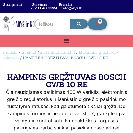
Straipsniai
Servisas
Brendai
+370 640 66990 | info@arys.lt
0
Pradžia
/
Įrankiai
/
Elektriniai įrankiai
/
Elektriniai gręžtuvai/
suktuvai
/ KAMPINIS GRĘŽTUVAS BOSCH GWB 10 RE
KAMPINIS GRĘŽTUVAS BOSCH
GWB 10 RE
Čia naudojamas patikimas 400 W variklis, elektroninis
greičio reguliatorius ir išankstinio greičio pasirinkimo
nustatymo ratukas, kad galėtumėte tiksliai gręžti. Dėl
kampinės formos ir nedidelio variklio šį įrankį lengva
valdyti ir kontroliuoti. Kompaktiškas korpusas
palengvina darbą sunkiai pasiekiamose vietose