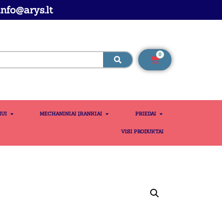
nfo@arys.lt
0
MUI
MECHANINIAI ĮRANKIAI
PRIEDAI
VISI PRODUKTAI