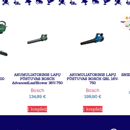
AKUMULIATORINIS LAPŲ
AKUMULIATORINIS LAPŲ
SNI
00
PŪSTUVAS BOSCH
PŪSTUVAS BOSCH GBL 18V-
AdvancedLeafBlower 36V-750
750
Bosch
Bosch
134,89
€
199,90
€
Į krepšelį
Į krepšelį