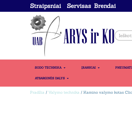
Straipsniai
Servisas
Brendai
SODO TECHNIKA
ĮRANKIAI
PNEUMAT
ATSARGINĖS DALYS
Pradžia
/
Valymo technika
/ Kamino valymo kotas Cl