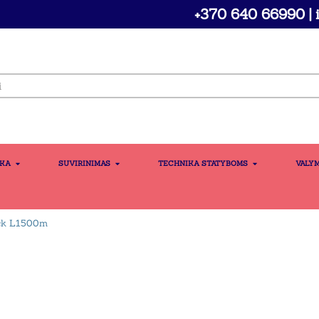
+370 640 66990 | i
IKA
SUVIRINIMAS
TECHNIKA STATYBOMS
VALY
ick L1500m