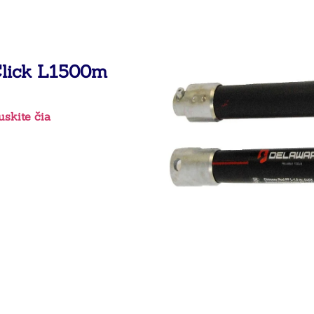
Click L1500m
skite čia