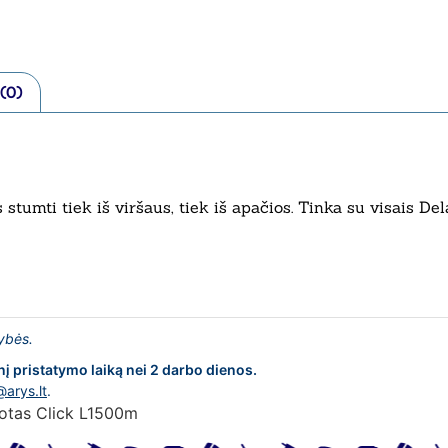
 (0)
stumti tiek iš viršaus, tiek iš apačios. Tinka su visais 
lybės.
nį pristatymo laiką nei 2 darbo dienos.
@arys.lt
.
otas Click L1500m