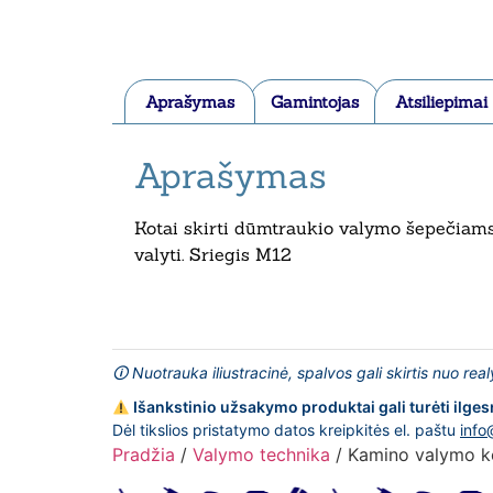
Aprašymas
Gamintojas
Atsiliepimai
Aprašymas
Kotai skirti dūmtraukio valymo šepečiams 
valyti. Sriegis M12
🛈 Nuotrauka iliustracinė, spalvos gali skirtis nuo rea
Išankstinio užsakymo produktai gali turėti ilges
Dėl tikslios pristatymo datos kreipkitės el. paštu
info
Pradžia
/
Valymo technika
/ Kamino valymo k