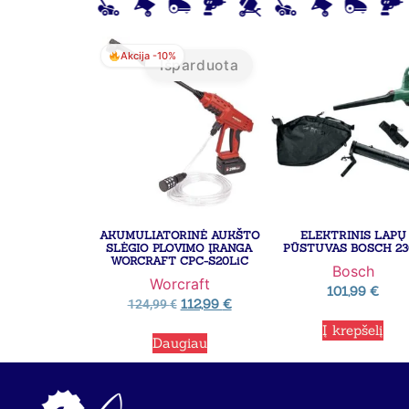
Akcija -10%
Išparduota
AKUMULIATORINĖ AUKŠTO
ELEKTRINIS LAPŲ
SLĖGIO PLOVIMO ĮRANGA
PŪSTUVAS BOSCH 23
WORCRAFT CPC-S20LiC
Bosch
Worcraft
101,99
€
112,99
€
124,99
€
Į krepšelį
Daugiau