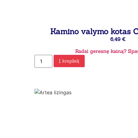
Kamino valymo kotas 
6,49
€
Radai geresnę kainą? Spau
Į krepšelį