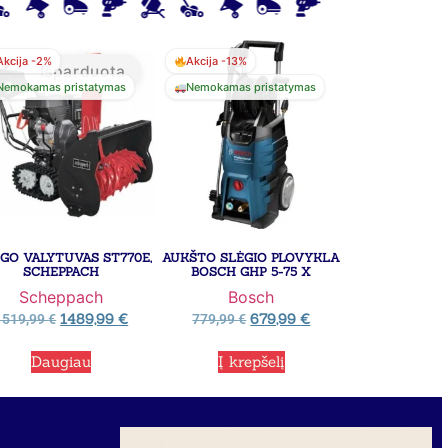
Akcija -2%
Akcija -13%
Išparduota
Nemokamas pristatymas
Nemokamas pristatymas
EGO VALYTUVAS ST770E,
AUKŠTO SLĖGIO PLOVYKLA
SCHEPPACH
BOSCH GHP 5-75 X
Scheppach
Bosch
1489,99
€
679,99
€
1519,99
€
779,99
€
Daugiau
Į krepšelį