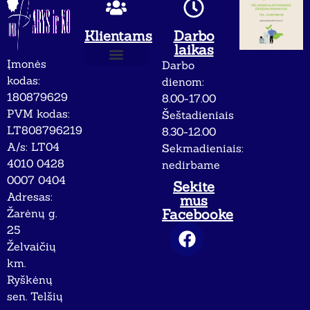
Klientams
Darbo
laikas
Įmonės
Darbo
Apie mus
Privatumo politika
kodas:
dienom:
180879629
8.00-17.00
PVM kodas:
Šeštadieniais
LT808796219
8.30-12.00
A/s: LT04
Sekmadieniais:
4010 0428
nedirbame
0007 0404
Sekite
Adresas:
mus
Facebooke
Žarėnų g.
25
Želvaičių
km.
Ryškėnų
sen. Telšių