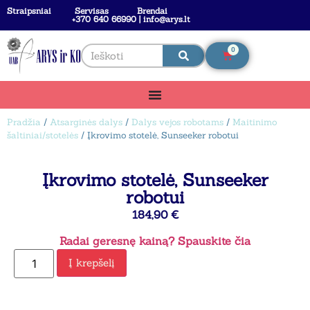
Straipsniai
Servisas
Brendai
+370 640 66990 | info@arys.lt
0
Pradžia
/
Atsarginės dalys
/
Dalys vejos robotams
/
Maitinimo
šaltiniai/stotelės
/ Įkrovimo stotelė, Sunseeker robotui
Įkrovimo stotelė, Sunseeker
robotui
184,90
€
Radai geresnę kainą? Spauskite čia
Į krepšelį