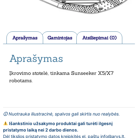
Aprašymas
Gamintojas
Atsiliepimai (0)
Aprašymas
Įkrovimo stotelė, tinkama Sunseeker X5/X7
robotams.
🛈 Nuotrauka iliustracinė, spalvos gali skirtis nuo realybės.
Išankstinio užsakymo produktai gali turėti ilgesnį
pristatymo laiką nei 2 darbo dienos.
Dėl tikslios pristatymo datos kreipkitės el. paštu
info@arys.lt
.