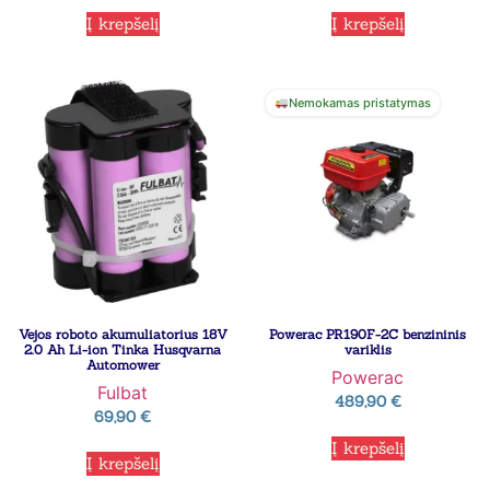
Į krepšelį
Į krepšelį
Nemokamas pristatymas
Vejos roboto akumuliatorius 18V
Powerac PR190F-2C benzininis
2.0 Ah Li-ion Tinka Husqvarna
variklis
Automower
Powerac
Fulbat
489,90
€
69,90
€
Į krepšelį
Į krepšelį