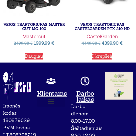
VEJOS TRAKTORIUKAS MASTER
VEJOS TRAKTORIUKAS
CUT MC-100
CASTELGARDEN PTX 210 HD
Mastercut
CastelGarden
1999,99
€
4399,90
€
2499,90
€
4449,90
€
Daugiau
Į krepšelį
Klientams
Darbo
laikas
Įmonės
Darbo
Apie mus
Privatumo politika
kodas:
dienom:
180879629
8.00-17.00
PVM kodas:
Šeštadieniais
LT808796219
8.30-12.00