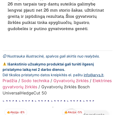
26 mm tarpais tarp dantų suteikia galimybę
lengvai pjauti net 26 mm storio šakas, užtikrinat
greitą ir įspūdingą rezultatą. Šios gyvatvorių
žirklės puikiai tinka spygliuočių, ligustro,
gudobelės ir putino gyvatvorėms genėti.
🛈 Nuotrauka iliustracinė, spalvos gali skirtis nuo realybės.
Išankstinio užsakymo produktai gali turėti ilgesnį
pristatymo laiką nei 2 darbo dienos.
Dėl tikslios pristatymo datos kreipkitės el. paštu
info@arys.lt
.
Pradžia
/
Sodo technika
/
Gyvatvorių žirklės
/
Elektrines
gyvatvorių žirklės
/ Gyvatvorių žirklės Bosch
UniversalHedgeCut 50
Akcija -8%
Akcija -5%
Išparduota