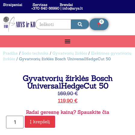
Straipsniai
Servisas
Brendai
+370 640 66990 | info@arys.lt
0
Pradžia
/
Sodo technika
/
Gyvatvorių žirklės
/
Elektrines gyvatvorių
žirklės
/ Gyvatvorių žirklės Bosch UniversalHedgeCut 50
Gyvatvorių žirklės Bosch
UniversalHedgeCut 50
169,90
€
119,90
€
Radai geresnę kainą? Spauskite čia
Į krepšelį