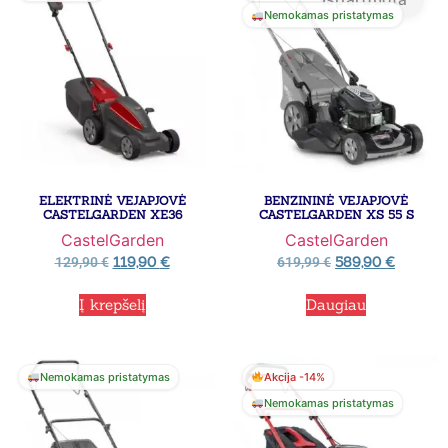
Nemokamas pristatymas
ELEKTRINĖ VEJAPJOVĖ
BENZININĖ VEJAPJOVĖ
CASTELGARDEN XE36
CASTELGARDEN XS 55 S
CastelGarden
CastelGarden
119,90
€
589,90
€
129,90
€
619,99
€
Į krepšelį
Daugiau
Nemokamas pristatymas
Akcija -14%
Nemokamas pristatymas