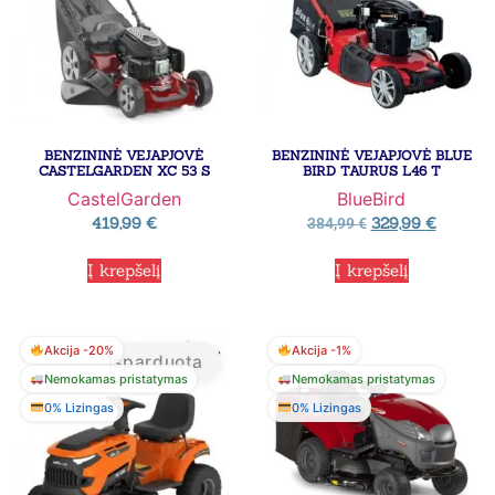
BENZININĖ VEJAPJOVĖ
BENZININĖ VEJAPJOVĖ BLUE
CASTELGARDEN XC 53 S
BIRD TAURUS L46 T
CastelGarden
BlueBird
419,99
€
329,99
€
384,99
€
Į krepšelį
Į krepšelį
Akcija -20%
Akcija -1%
Išparduota
Nemokamas pristatymas
Nemokamas pristatymas
0% Lizingas
0% Lizingas