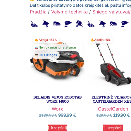
Dėl tikslios pristatymo datos kreipkitės el. paštu
info
Pradžia
/
Valymo technika
/
Sniego valytuvai
Akcija -54%
Akcija -8%
Nemokamas pristatymas
0% Lizingas
BELAIDIS VEJOS ROBOTAS
ELEKTRINĖ VEJAPJO
WORX M800
CASTELGARDEN XE
Worx
CastelGarden
999,99
€
119,90
€
2189,99
€
129,90
€
Į krepšelį
Į krepšelį