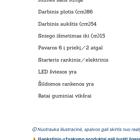
Darbinis plotis (cm)86
Darbinis aukštis (cm)54
Sniego išmetimas iki (m)15
Pavaros 6 į priekį／2 atgal
Starteris rankinis／elektrinis
LED šviesos yra
Šildomos rankenos yra
Ratai guminiai vikšrai
🛈 Nuotrauka iliustracinė, spalvos gali skirtis nuo rea
Išankstinio užsakymo produktai gali turėti ilges