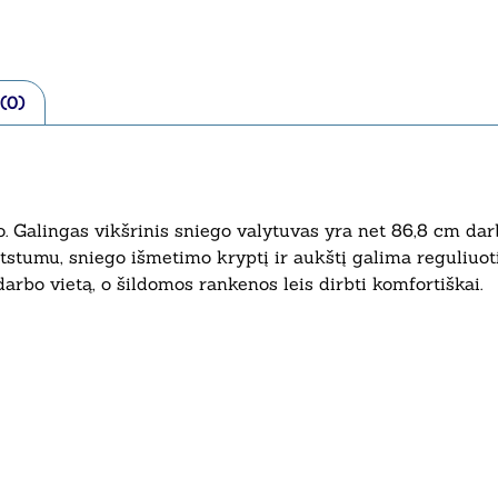
 (0)
Galingas vikšrinis sniego valytuvas yra net 86,8 cm darbi
atstumu, sniego išmetimo kryptį ir aukštį galima reguliuot
rbo vietą, o šildomos rankenos leis dirbti komfortiškai.