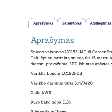
Aprašymas
Gamintojas
Atsiliepimai
Aprašymas
Sniego valytuvas KC1534MT iš GardenPro. 
Gali išpūsti surinktą sniegą iki 15 metrų 
didesnį pravažumą, LED žibintas apšvies da
Variklis Loncin LC190FDS
Variklio darbinis tūris (cm³)420
Galia kW9
Kuro bako talpa (L)6
Kilmės šalis Kinija