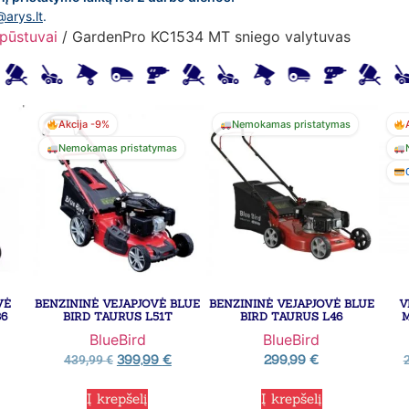
@arys.lt
.
/pūstuvai
/ GardenPro KC1534 MT sniego valytuvas
Akcija -9%
Nemokamas pristatymas
Nemokamas pristatymas
VĖ
BENZININĖ VEJAPJOVĖ BLUE
BENZININĖ VEJAPJOVĖ BLUE
V
36
BIRD TAURUS L51T
BIRD TAURUS L46
BlueBird
BlueBird
399,99
€
299,99
€
439,99
€
Į krepšelį
Į krepšelį