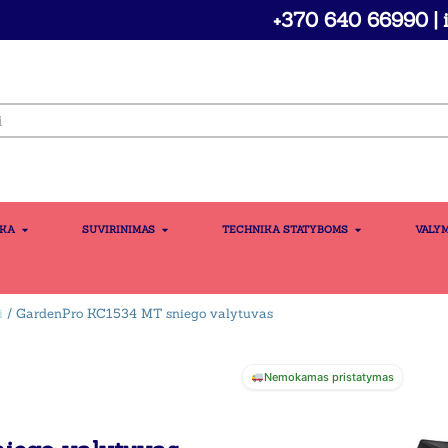
+370 640 66990 | i
IKA
SUVIRINIMAS
TECHNIKA STATYBOMS
VALY
i
/ GardenPro KC1534 MT sniego valytuvas
Nemokamas pristatymas