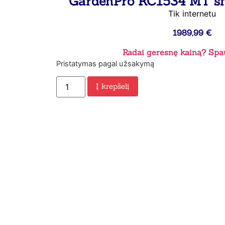
GardenPro KC1534 MT sn
Tik internetu
1989,99
€
Radai geresnę kainą? Spau
Pristatymas pagal užsakymą
Į krepšelį