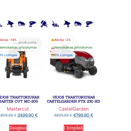
Akcija -14%
Akcija -2%
Išparduota
Nemokamas pristatymas
Nemokamas pristatymas
0% Lizingas
0% Lizingas
EJOS TRAKTORIUKAS
VEJOS TRAKTORIUKAS
MASTER CUT MC-200
CASTELGARDEN PTX 230 HD
Mastercut
CastelGarden
2499,90
€
4799,90
€
2899,90
€
4899,99
€
Daugiau
Į krepšelį