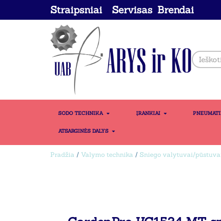
Straipsniai
Servisas
Brendai
SODO TECHNIKA
ĮRANKIAI
PNEUMAT
ATSARGINĖS DALYS
Pradžia
/
Valymo technika
/
Sniego valytuvai/pūstuva