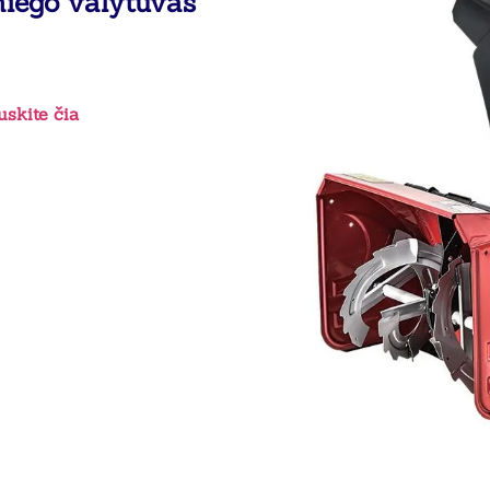
iego valytuvas
skite čia