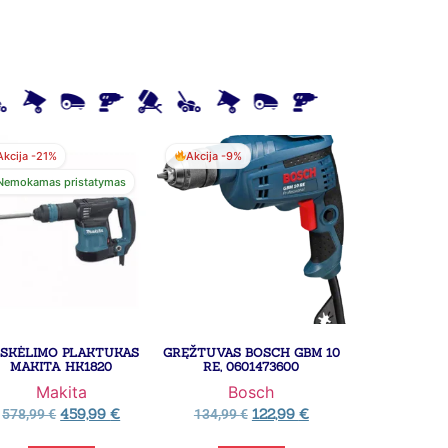
Akcija -21%
Akcija -9%
Nemokamas pristatymas
SKĖLIMO PLAKTUKAS
GRĘŽTUVAS BOSCH GBM 10
MAKITA HK1820
RE, 0601473600
Makita
Bosch
459,99
€
122,99
€
578,99
€
134,99
€