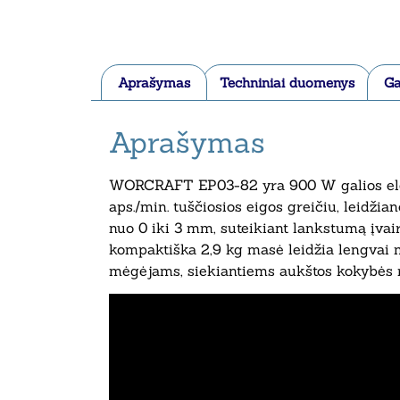
Aprašymas
Techniniai duomenys
Ga
Aprašymas
WORCRAFT EP03-82 yra 900 W galios elektr
aps./min. tuščiosios eigos greičiu, leidžia
nuo 0 iki 3 mm, suteikiant lankstumą įvai
kompaktiška 2,9 kg masė leidžia lengvai m
mėgėjams, siekiantiems aukštos kokybės 