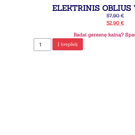
ELEKTRINIS OBLIUS
57,90
€
52,90
€
Radai geresnę kainą? Spau
Į krepšelį