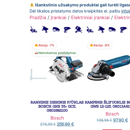
Išankstinio užsakymo produktai gali turėti ilges
Dėl tikslios pristatymo datos kreipkitės el. paštu
info
Pradžia
/
Įrankiai
/
Elektriniai įrankiai
/
Elektrin
Akcija -7%
Akcija -8%
Nemokamas pristatymas
RANKINIS DISKINIS PJŪKLAS
KAMPINIS ŠLIFUOKLIS 
BOSCH GKS 55+ GCE,
GWS 12-125, 06013A6
0601682100
Bosch
Bosch
97,90
€
106,96
€
256,99
€
276,50
€