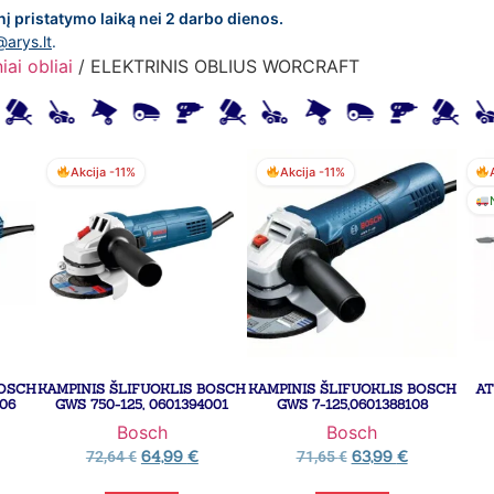
nį pristatymo laiką nei 2 darbo dienos.
@arys.lt
.
iai obliai
/ ELEKTRINIS OBLIUS WORCRAFT
Akcija -11%
Akcija -11%
BOSCH
KAMPINIS ŠLIFUOKLIS BOSCH
KAMPINIS ŠLIFUOKLIS BOSCH
AT
106
GWS 750-125, 0601394001
GWS 7-125,0601388108
Bosch
Bosch
64,99
€
63,99
€
72,64
€
71,65
€