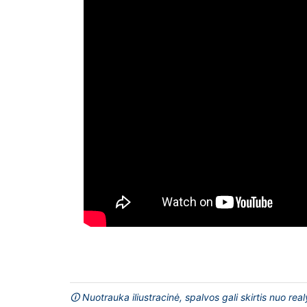
🛈 Nuotrauka iliustracinė, spalvos gali skirtis nuo rea