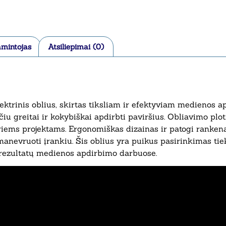
mintojas
Atsiliepimai (0)
inis oblius, skirtas tiksliam ir efektyviam medienos ap
nčiu greitai ir kokybiškai apdirbti paviršius. Obliavimo pl
riems projektams. Ergonomiškas dizainas ir patogi ranken
anevruoti įrankiu. Šis oblius yra puikus pasirinkimas tie
rezultatų medienos apdirbimo darbuose.