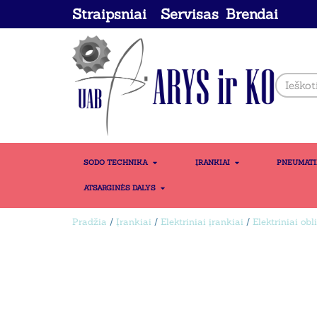
Straipsniai
Servisas
Brendai
SODO TECHNIKA
ĮRANKIAI
PNEUMAT
ATSARGINĖS DALYS
Pradžia
/
Įrankiai
/
Elektriniai įrankiai
/
Elektriniai obl