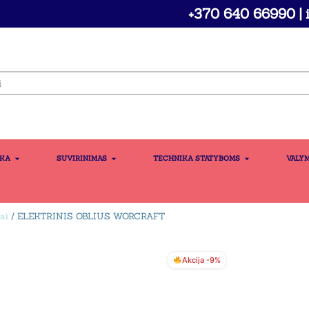
+370 640 66990 | i
IKA
SUVIRINIMAS
TECHNIKA STATYBOMS
VALY
iai
/ ELEKTRINIS OBLIUS WORCRAFT
Akcija -9%