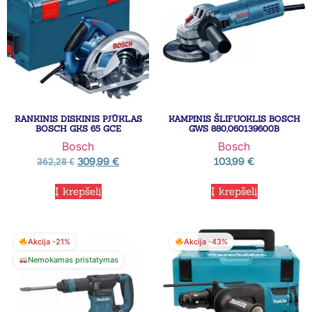
RANKINIS DISKINIS PJŪKLAS
KAMPINIS ŠLIFUOKLIS BOSCH
BOSCH GKS 65 GCE
GWS 880,060139600B
Bosch
Bosch
309,99
€
103,99
€
362,28
€
Į krepšelį
Į krepšelį
Akcija -21%
Akcija -43%
Nemokamas pristatymas