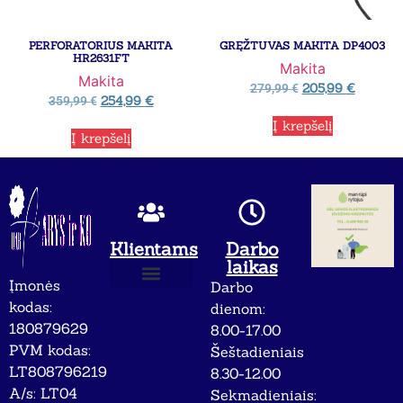
PERFORATORIUS MAKITA
GRĘŽTUVAS MAKITA DP4003
HR2631FT
Makita
Makita
205,99
€
279,99
€
254,99
€
359,99
€
Į krepšelį
Į krepšelį
Klientams
Darbo
laikas
Įmonės
Darbo
Apie mus
Privatumo politika
kodas:
dienom:
180879629
8.00-17.00
PVM kodas:
Šeštadieniais
LT808796219
8.30-12.00
A/s: LT04
Sekmadieniais: