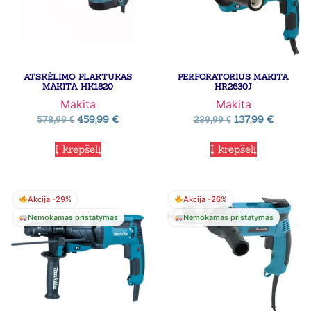
ATSKĖLIMO PLAKTUKAS
PERFORATORIUS MAKITA
MAKITA HK1820
HR2630J
Makita
Makita
459,99
€
137,99
€
578,99
€
239,99
€
Į krepšelį
Į krepšelį
Akcija -29%
Akcija -26%
Nemokamas pristatymas
Nemokamas pristatymas