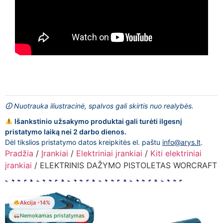
🛈 Nuotrauka iliustracinė, spalvos gali skirtis nuo realybės.
Išankstinio užsakymo produktai gali turėti ilgesnį
pristatymo laiką nei 2 darbo dienos.
Dėl tikslios pristatymo datos kreipkitės el. paštu
info@arys.lt
.
Pradžia
/
Įrankiai
/
Elektriniai įrankiai
/
Kiti elektriniai
įrankiai
/ ELEKTRINIS DAŽYMO PISTOLETAS WORCRAFT
Akcija -14%
Nemokamas pristatymas