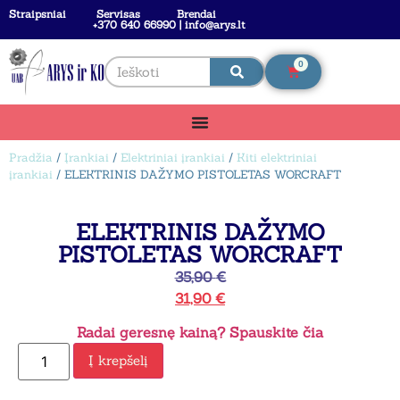
Straipsniai
Servisas
Brendai
+370 640 66990 | info@arys.lt
0
Pradžia
/
Įrankiai
/
Elektriniai įrankiai
/
Kiti elektriniai
įrankiai
/ ELEKTRINIS DAŽYMO PISTOLETAS WORCRAFT
ELEKTRINIS DAŽYMO
PISTOLETAS WORCRAFT
35,90
€
31,90
€
Radai geresnę kainą? Spauskite čia
Į krepšelį