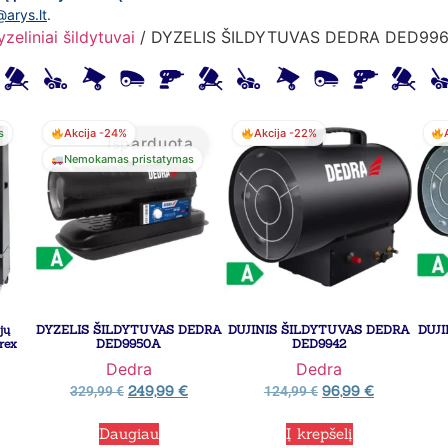
@arys.lt
.
zeliniai šildytuvai
/ DYZELIS ŠILDYTUVAS DEDRA DED99
s
Akcija -24%
Akcija -22%
Išparduota
Nemokamas pristatymas
jų
DYZELIS ŠILDYTUVAS DEDRA
DUJINIS ŠILDYTUVAS DEDRA
DUJ
rex
DED9950A
DED9942
Dedra
Dedra
249,99
€
96,99
€
329,99
€
124,99
€
Daugiau
Į krepšelį