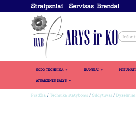
Straipsniai
Servisas
Brendai
SODO TECHNIKA
ĮRANKIAI
PNEUMAT
ATSARGINĖS DALYS
Pradžia
/
Technika statyboms
/
Šildytuvai
/
Dyzeliniai