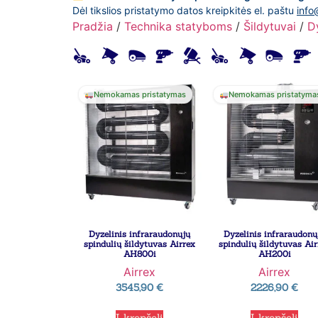
Dėl tikslios pristatymo datos kreipkitės el. paštu
info
Pradžia
/
Technika statyboms
/
Šildytuvai
/
Dy
Nemokamas pristatymas
Nemokamas pristatyma
Dyzelinis infraraudonųjų
Dyzelinis infraraudonų
spindulių šildytuvas Airrex
spindulių šildytuvas Air
AH800i
AH200i
Airrex
Airrex
3545,90
€
2226,90
€
Į krepšelį
Į krepšelį