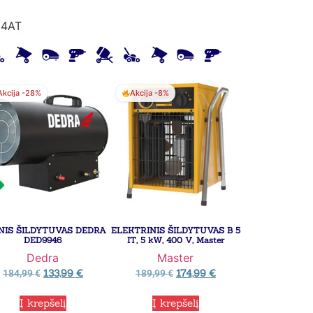
64AT
Akcija -28%
Akcija -8%
INIS ŠILDYTUVAS DEDRA
ELEKTRINIS ŠILDYTUVAS B 5
DED9946
IT, 5 kW, 400 V, Master
Dedra
Master
133,99
€
174,99
€
184,99
€
189,99
€
Į krepšelį
Į krepšelį