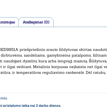
mintojas
Atsiliepimai (0)
D9951A priešpriešinio srauto šildytuvas skirtas naudoti
dirbtuvėms, sandėliams, gamybinėms patalpoms, šiltnami
oti naudojant dyzelinį kurą arba lengvąjį mazutą. Šildytuv
 ir ilgai veikiant. Metalinis korpusas neįkaista net ilgai v
ūra, ir temperatūros reguliavimo rankenėlė. Dėl ratukų ir
lybės.
nį pristatymo laiką nei 2 darbo dienos.