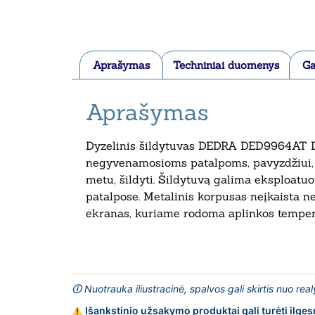
Aprašymas
Techniniai duomenys
Ga
Aprašymas
Dyzelinis šildytuvas DEDRA DED9964AT DE
negyvenamosioms patalpoms, pavyzdžiui, 
metu, šildyti. Šildytuvą galima eksploatu
patalpose. Metalinis korpusas neįkaista net
ekranas, kuriame rodoma aplinkos temperat
🛈 Nuotrauka iliustracinė, spalvos gali skirtis nuo rea
Išankstinio užsakymo produktai gali turėti ilges