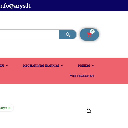
nfo@arys.lt
0
MUI
MECHANINIAI ĮRANKIAI
PRIEDAI
VISI PRODUKTAI
tatymas