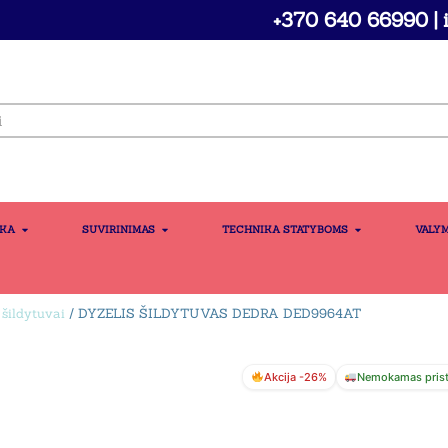
+370 640 66990 | i
IKA
SUVIRINIMAS
TECHNIKA STATYBOMS
VALY
 šildytuvai
/ DYZELIS ŠILDYTUVAS DEDRA DED9964AT
Akcija -26%
Nemokamas pris