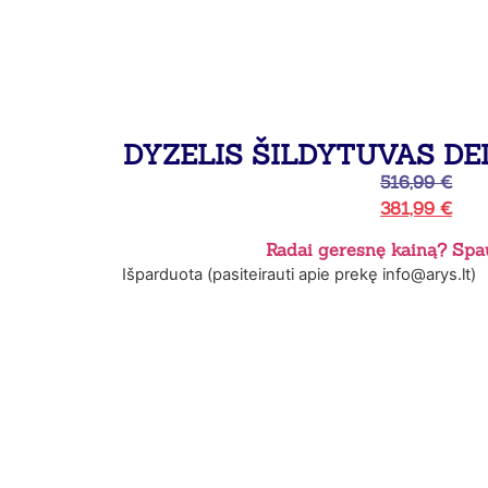
DYZELIS ŠILDYTUVAS DE
516,99
€
381,99
€
Radai geresnę kainą? Spau
Išparduota (pasiteirauti apie prekę info@arys.lt)