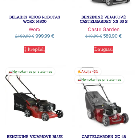
BELAIDIS VEJOS ROBOTAS
BENZININĖ VEJAPJOVĖ
WORX M800
CASTELGARDEN XS 55 S
Worx
CastelGarden
999,99
€
589,90
€
2189,99
€
619,99
€
Į krepšelį
Daugiau
Nemokamas pristatymas
Akcija -3%
Nemokamas pristatymas
BENZININĖ VEJAPJOVĖ BLUE
CASTELGARDEN XC 48