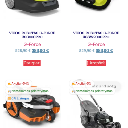
VEJOS ROBOTAS G-FORCE
VEJOS ROBOTAS G-FORCE
KSG600PRO
KSSW2000PRO
G-Force
G-Force
389,90
€
589,90
€
528,90
€
829,90
€
Daugiau
Į krepšelį
Akcija -54%
Akcija -5%
Išparduota
Nemokamas pristatymas
Nemokamas pristatymas
0% Lizingas