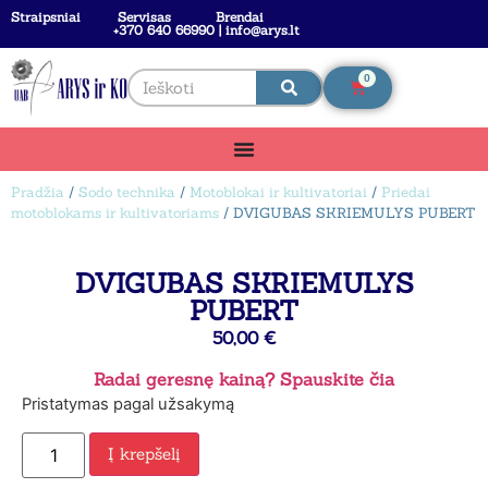
Straipsniai
Servisas
Brendai
+370 640 66990 | info@arys.lt
0
Pradžia
/
Sodo technika
/
Motoblokai ir kultivatoriai
/
Priedai
motoblokams ir kultivatoriams
/ DVIGUBAS SKRIEMULYS PUBERT
DVIGUBAS SKRIEMULYS
PUBERT
50,00
€
Radai geresnę kainą? Spauskite čia
Pristatymas pagal užsakymą
Į krepšelį