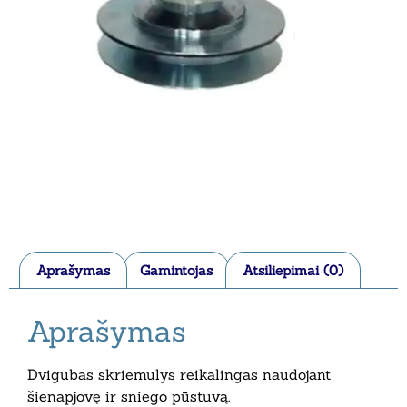
Aprašymas
Gamintojas
Atsiliepimai (0)
Aprašymas
Dvigubas skriemulys reikalingas naudojant
šienapjovę ir sniego pūstuvą.