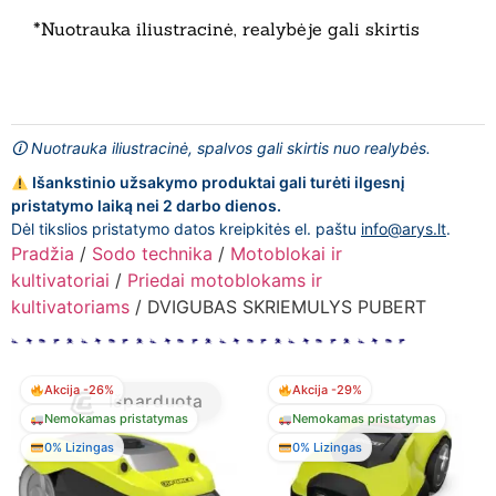
*Nuotrauka iliustracinė, realybėje gali skirtis
🛈 Nuotrauka iliustracinė, spalvos gali skirtis nuo realybės.
Išankstinio užsakymo produktai gali turėti ilgesnį
pristatymo laiką nei 2 darbo dienos.
Dėl tikslios pristatymo datos kreipkitės el. paštu
info@arys.lt
.
Pradžia
/
Sodo technika
/
Motoblokai ir
kultivatoriai
/
Priedai motoblokams ir
kultivatoriams
/ DVIGUBAS SKRIEMULYS PUBERT
Akcija -26%
Akcija -29%
Išparduota
Nemokamas pristatymas
Nemokamas pristatymas
0% Lizingas
0% Lizingas