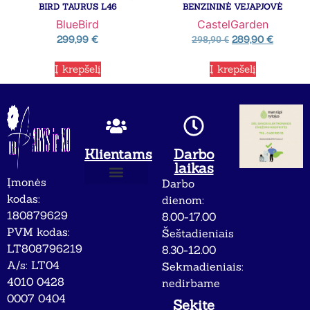
BIRD TAURUS L46
BENZININĖ VEJAPJOVĖ
BlueBird
CastelGarden
299,99
€
289,90
€
298,90
€
Į krepšelį
Į krepšelį
Klientams
Darbo
laikas
Įmonės
Darbo
Apie mus
Privatumo politika
kodas:
dienom:
180879629
8.00-17.00
PVM kodas:
Šeštadieniais
LT808796219
8.30-12.00
A/s: LT04
Sekmadieniais:
4010 0428
nedirbame
0007 0404
Sekite