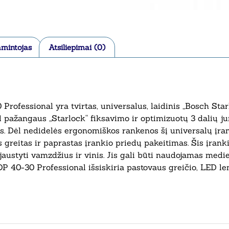
mintojas
Atsiliepimai (0)
ofessional yra tvirtas, universalus, laidinis „Bosch Starl
 pažangaus „Starlock“ fiksavimo ir optimizuotų 3 dalių ju
. Dėl nedidelės ergonomiškos rankenos šį universalų įrank
s greitas ir paprastas įrankio priedų pakeitimas. Šis įran
jaustyti vamzdžius ir vinis. Jis gali būti naudojamas medi
OP 40-30 Professional išsiskiria pastovaus greičio, LED le