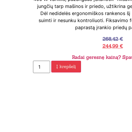
jungčių tarp mašinos ir priedo, užtikrina g
Dėl nedidelės ergonomiškos rankenos šį 
suimti ir nesunku kontroliuoti. Fiksavimo fu
paprastą įrankio priedų p
268,42
€
244,99
€
Radai geresnę kainą? Spau
Į krepšelį