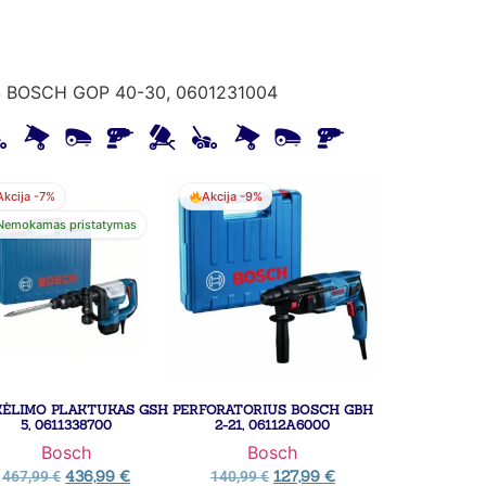
S BOSCH GOP 40-30, 0601231004
Akcija -7%
Akcija -9%
Nemokamas pristatymas
KĖLIMO PLAKTUKAS GSH
PERFORATORIUS BOSCH GBH
5, 0611338700
2-21, 06112A6000
Bosch
Bosch
436,99
€
127,99
€
467,99
€
140,99
€