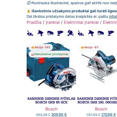
🛈 Nuotrauka iliustracinė, spalvos gali skirtis nuo rea
Išankstinio užsakymo produktai gali turėti ilges
Dėl tikslios pristatymo datos kreipkitės el. paštu
info
Pradžia
/
Įrankiai
/
Elektriniai įrankiai
/
Elektri
Akcija -14%
Akcija -8%
Nemokamas pristatymas
RANKINIS DISKINIS PJŪKLAS
RANKINIS DISKINIS PJ
BOSCH GKS 65 GCE
BOSCH GKS 190, 060162
Bosch
Bosch
309,99
€
172,99
€
362,28
€
187,69
€