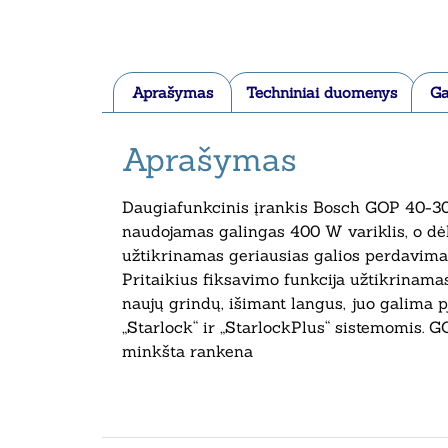
Aprašymas
Techniniai duomenys
Ga
Aprašymas
Daugiafunkcinis įrankis Bosch GOP 40-30 Pr
naudojamas galingas 400 W variklis, o dėl
užtikrinamas geriausias galios perdavimas
Pritaikius fiksavimo funkcija užtikrinama
naujų grindų, išimant langus, juo galima p
„Starlock“ ir „StarlockPlus“ sistemomis. G
minkšta rankena