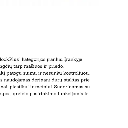
ockPlus“ kategorijos įrankis. Įrankyje
ngčių tarp mašinos ir priedo,
į patogu suimti ir nesunku kontroliuoti.
kis naudojamas derinant durų staktas prie
enai, plastikui ir metalui. Suderinamas su
mpos, greičio pasirinkimo funkcijomis ir