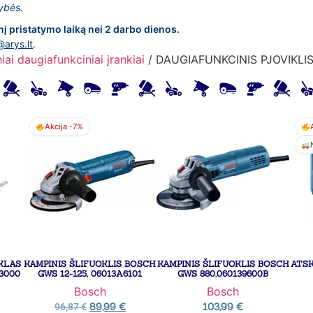
lybės.
nį pristatymo laiką nei 2 darbo dienos.
@arys.lt
.
niai daugiafunkciniai įrankiai
/ DAUGIAFUNKCINIS PJOVIKLI
Akcija -7%
ŪKLAS
KAMPINIS ŠLIFUOKLIS BOSCH
KAMPINIS ŠLIFUOKLIS BOSCH
ATS
3000
GWS 12-125, 06013A6101
GWS 880,060139600B
Bosch
Bosch
89,99
€
103,99
€
96,87
€