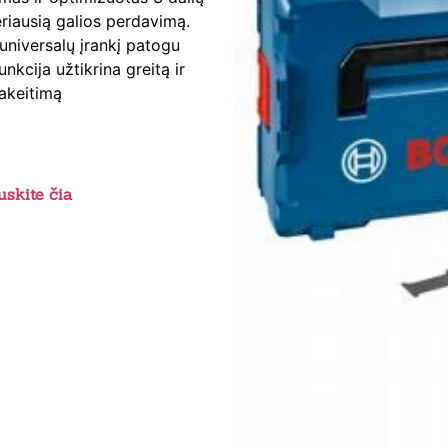
eriausią galios perdavimą.
universalų įrankį patogu
nkcija užtikrina greitą ir
akeitimą
skite čia