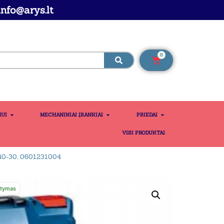
nfo@arys.lt
0
MUI
MECHANINIAI ĮRANKIAI
PRIEDAI
VISI PRODUKTAI
0-30, 0601231004
atymas