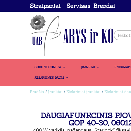
Straipsniai
Servisas
Brendai
SODO TECHNIKA
ĮRANKIAI
PNEUMAT
ATSARGINĖS DALYS
Pradžia
/
Įrankiai
/
Elektriniai įrankiai
/
Elektriniai da
DAUGIAFUNKCINIS PJO
GOP 40-30, 0601
400 W variklis, pažangaus „Starlock“ fiksavi