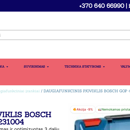
+370 640 66990 | i
IKA
SUVIRINIMAS
TECHNIKA STATYBOMS
VALY
ugiafunkciniai įrankiai
/ DAUGIAFUNKCINIS PJOVIKLIS BOSCH GOP 4
Akcija -9%
Nemokamas prist
VIKLIS BOSCH
231004
mas ir optimizuotas 3 dalių