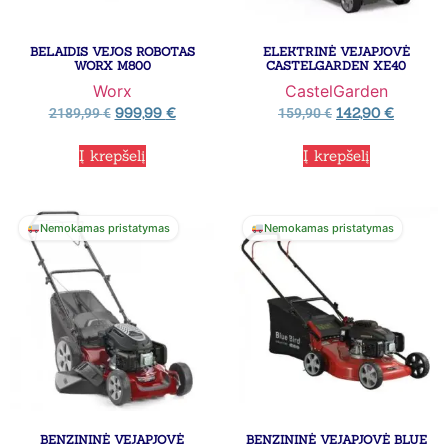
BELAIDIS VEJOS ROBOTAS
ELEKTRINĖ VEJAPJOVĖ
WORX M800
CASTELGARDEN XE40
Worx
CastelGarden
999,99
€
142,90
€
2189,99
€
159,90
€
Į krepšelį
Į krepšelį
Nemokamas pristatymas
Nemokamas pristatymas
BENZININĖ VEJAPJOVĖ
BENZININĖ VEJAPJOVĖ BLUE