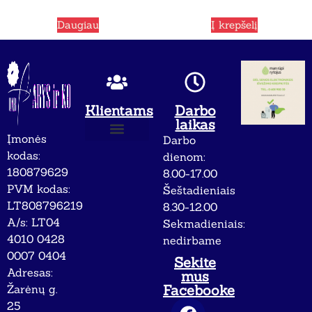
Daugiau
Į krepšelį
Klientams
Darbo
laikas
Įmonės
Darbo
Apie mus
Privatumo politika
kodas:
dienom:
180879629
8.00-17.00
PVM kodas:
Šeštadieniais
LT808796219
8.30-12.00
A/s: LT04
Sekmadieniais:
4010 0428
nedirbame
0007 0404
Sekite
Adresas:
mus
Facebooke
Žarėnų g.
25