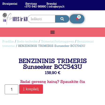
Straipsniai
Servisas
Brendai
+370 640 66990 | info@arys.lt
0
Pradžia
/
Sodo technika
/
Trimeriai/krūmapjovės
/
Benzininiai
trimeriai
/ BENZININIS TRIMERIS Sunseeker BCC543U
BENZININIS TRIMERIS
Sunseeker BCC543U
158,90
€
Radai geresnę kainą? Spauskite čia
Į krepšelį