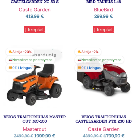
CASTELGARDEN XC 53 S
BIRD TAURUS L46
CastelGarden
BlueBird
419,99
€
299,99
€
Į krepšelį
Į krepšelį
Akcija -20%
Akcija -2%
Išparduota
Nemokamas pristatymas
Nemokamas pristatymas
0% Lizingas
0% Lizingas
VEJOS TRAKTORIUKAS MASTER
VEJOS TRAKTORIUKAS
CUT MC-100
CASTELGARDEN PTX 230 HD
Mastercut
CastelGarden
1999,99
€
4799,90
€
2499,90
€
4899,99
€