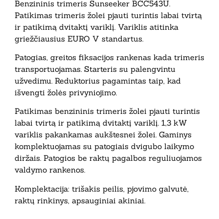
Benzininis trimeris Sunseeker BCC543U.
Patikimas trimeris žolei pjauti turintis labai tvirtą
ir patikimą dvitaktį variklį. Variklis atitinka
griežčiausius EURO V standartus.
Patogias, greitos fiksacijos rankenas kada trimeris
transportuojamas. Starteris su palengvintu
užvedimu. Reduktorius pagamintas taip, kad
išvengti žolės privyniojimo.
Patikimas benzininis trimeris žolei pjauti turintis
labai tvirtą ir patikimą dvitaktį variklį. 1,3 kW
variklis pakankamas aukštesnei žolei. Gaminys
komplektuojamas su patogiais dvigubo laikymo
diržais. Patogios be raktų pagalbos reguliuojamos
valdymo rankenos.
Komplektacija: trišakis peilis, pjovimo galvutė,
raktų rinkinys, apsauginiai akiniai.