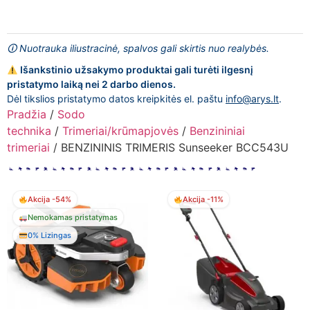
🛈 Nuotrauka iliustracinė, spalvos gali skirtis nuo realybės.
Išankstinio užsakymo produktai gali turėti ilgesnį
pristatymo laiką nei 2 darbo dienos.
Dėl tikslios pristatymo datos kreipkitės el. paštu
info@arys.lt
.
Pradžia
/
Sodo
technika
/
Trimeriai/krūmapjovės
/
Benzininiai
trimeriai
/ BENZININIS TRIMERIS Sunseeker BCC543U
Akcija -54%
Akcija -11%
Nemokamas pristatymas
0% Lizingas