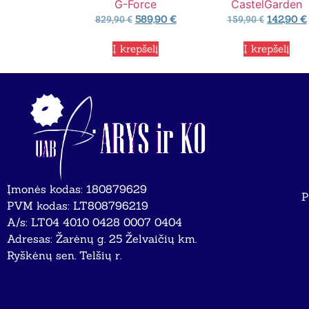
G-Force
CastelGarden
589,90
€
142,90
€
829,90
€
159,90
€
Į krepšelį
Į krepšelį
Įmonės kodas: 180879629
P
PVM kodas: LT808796219
A/s: LT04 4010 0428 0007 0404
Adresas: Žarėnų g. 25 Želvaičių km.
Ryškėnų sen. Telšių r.