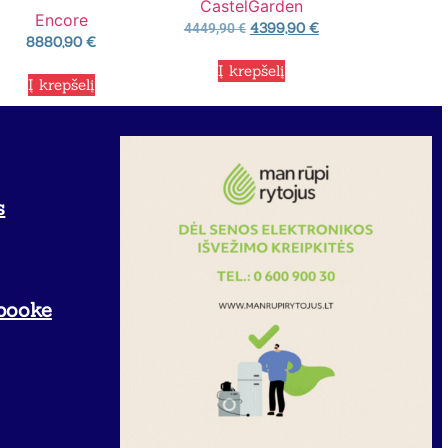
CastelGarden
Encore
4399,90
€
4449,90
€
8880,90
€
Į krepšelį
Į krepšelį
s
booke