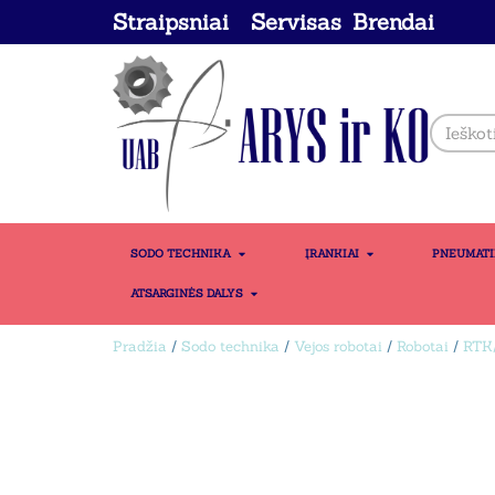
Straipsniai
Servisas
Brendai
SODO TECHNIKA
ĮRANKIAI
PNEUMAT
ATSARGINĖS DALYS
Pradžia
/
Sodo technika
/
Vejos robotai
/
Robotai
/
RTK/