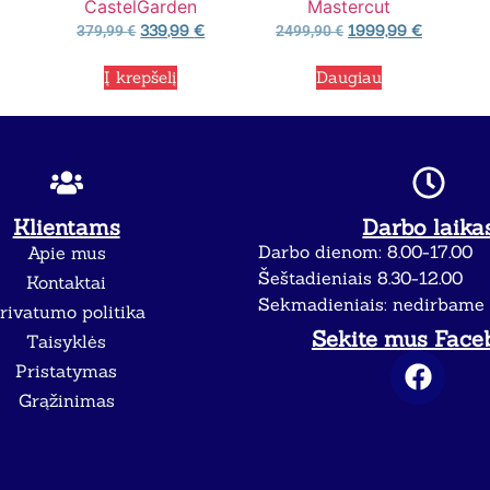
CastelGarden
Mastercut
339,99
€
1999,99
€
379,99
€
2499,90
€
Į krepšelį
Daugiau
Klientams
Darbo laika
Darbo dienom: 8.00-17.00
Apie mus
Šeštadieniais 8.30-12.00
Kontaktai
Sekmadieniais: nedirbame
rivatumo politika
Sekite mus Face
Taisyklės
Pristatymas
Grąžinimas