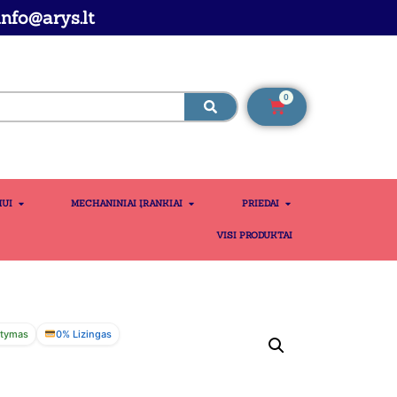
nfo@arys.lt
0
MUI
MECHANINIAI ĮRANKIAI
PRIEDAI
VISI PRODUKTAI
atymas
0% Lizingas