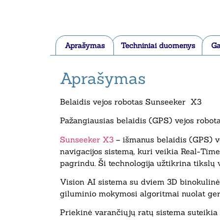
Aprašymas
Techniniai duomenys
Ga
Aprašymas
Belaidis vejos robotas Sunseeker X3
Pažangiausias belaidis (GPS) vejos robot
Sunseeker X3
– išmanus belaidis (GPS) ve
navigacijos sistemą, kuri veikia Real-Ti
pagrindu. Ši technologija užtikrina tiksl
Vision AI sistema su dviem 3D binokulinėmi
giluminio mokymosi algoritmai nuolat geri
Priekinė varančiųjų ratų sistema suteikia