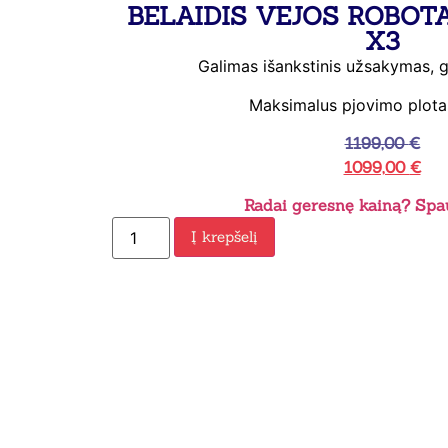
BELAIDIS VEJOS ROBOT
X3
Galimas išankstinis užsakymas, 
Maksimalus pjovimo plot
1199,00
€
1099,00
€
Radai geresnę kainą? Spau
Į krepšelį