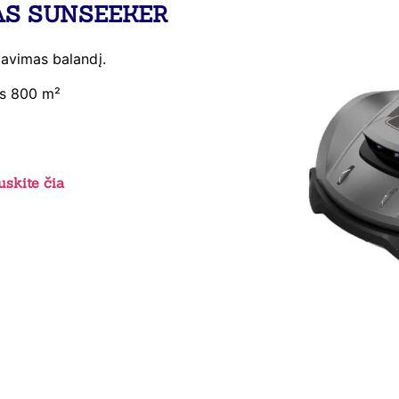
AS SUNSEEKER
gavimas balandį.
as 800 m²
skite čia