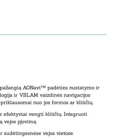
ja pažangią AONavi™ padėties nustatymo ir
logija ir VSLAM vaizdinės navigacijos
priklausomai nuo jos formos ar kliūčių.
efektyviai vengti kliūčių. Integruoti
ą vejos pjovimą.
r sudėtingesnėse vejos vietose.