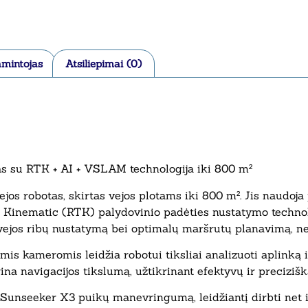
mintojas
Atsiliepimai (0)
as su RTK + AI + VSLAM technologija iki 800 m²
jos robotas, skirtas vejos plotams iki 800 m². Jis naudo
me Kinematic (RTK) palydovinio padėties nustatymo techno
ų vejos ribų nustatymą bei optimalų maršrutų planavimą, ne
s kameromis leidžia robotui tiksliai analizuoti aplinką ir 
na navigacijos tikslumą, užtikrinant efektyvų ir precizišk
 Sunseeker X3 puikų manevringumą, leidžiantį dirbti net i