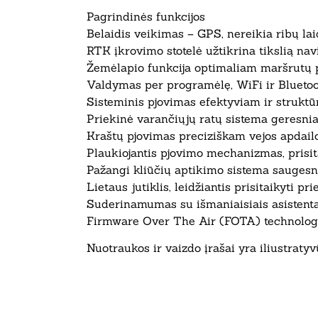
Pagrindinės funkcijos
Belaidis veikimas – GPS, nereikia ribų la
RTK įkrovimo stotelė užtikrina tikslią nav
Žemėlapio funkcija optimaliam maršrutų 
Valdymas per programėlę, WiFi ir Bluetoo
Sisteminis pjovimas efektyviam ir struktū
Priekinė varančiųjų ratų sistema geresni
Kraštų pjovimas preciziškam vejos apdail
Plaukiojantis pjovimo mechanizmas, prisita
Pažangi kliūčių aptikimo sistema sauges
Lietaus jutiklis, leidžiantis prisitaikyti pr
Suderinamumas su išmaniaisiais asistent
Firmware Over The Air (FOTA) technologija
Nuotraukos ir vaizdo įrašai yra iliustratyv