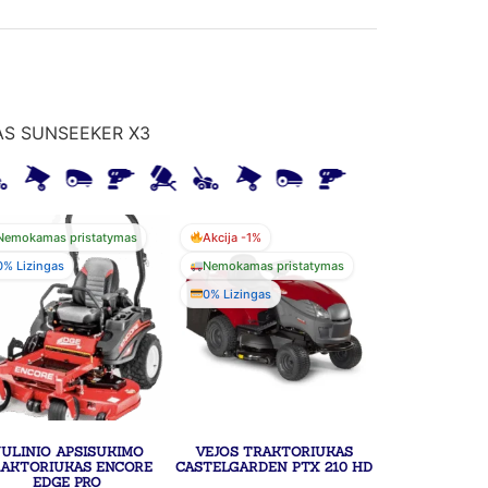
AS SUNSEEKER X3
Nemokamas pristatymas
Akcija -1%
0% Lizingas
Nemokamas pristatymas
0% Lizingas
ULINIO APSISUKIMO
VEJOS TRAKTORIUKAS
AKTORIUKAS ENCORE
CASTELGARDEN PTX 210 HD
EDGE PRO