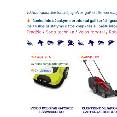
🛈 Nuotrauka iliustracinė, spalvos gali skirtis nuo rea
Išankstinio užsakymo produktai gali turėti ilges
Dėl tikslios pristatymo datos kreipkitės el. paštu
info
Pradžia
/
Sodo technika
/
Vejos robotai
/
Rob
Akcija -29%
Akcija -11%
Nemokamas pristatymas
0% Lizingas
VEJOS ROBOTAS G-FORCE
ELEKTRINĖ VEJAPJO
KSSW2000PRO
CASTELGARDEN XE