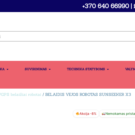
+370 640 66990 | i
IKA
SUVIRINIMAS
TECHNIKA STATYBOMS
VALY
GPS belaižiai robotai
/ BELAIDIS VEJOS ROBOTAS SUNSEEKER X3
Akcija -8%
Nemokamas prist