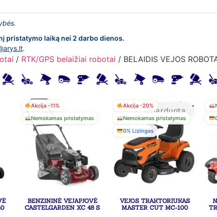
lybės.
nį pristatymo laiką nei 2 darbo dienos.
@arys.lt
.
otai
/
RTK/GPS belaižiai robotai
/ BELAIDIS VEJOS ROBOT
Akcija -11%
Akcija -20%
Išparduota
Nemokamas pristatymas
Nemokamas pristatymas
0% Lizingas
VĖ
BENZININĖ VEJAPJOVĖ
VEJOS TRAKTORIUKAS
N
40
CASTELGARDEN XC 48 S
MASTER CUT MC-100
TR