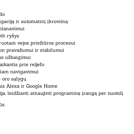
ido
igaciją ir automatinį įkrovimą
planavimui
th ryšys
ruotam vejos priežiūros procesui
am pravažumui ir stabilumui
os užbaigimui
ikantis prie reljefo
niam navigavimui
ie oro sąlygų
ais Alexa ir Google Home
, leidžianti atnaujinti programinę įrangą per nuotolį
ūs.