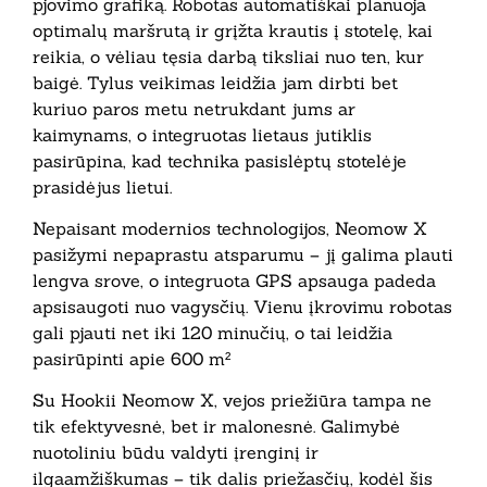
pjovimo grafiką. Robotas automatiškai planuoja
optimalų maršrutą ir grįžta krautis į stotelę, kai
reikia, o vėliau tęsia darbą tiksliai nuo ten, kur
baigė. Tylus veikimas leidžia jam dirbti bet
kuriuo paros metu netrukdant jums ar
kaimynams, o integruotas lietaus jutiklis
pasirūpina, kad technika pasislėptų stotelėje
prasidėjus lietui.
Nepaisant modernios technologijos, Neomow X
pasižymi nepaprastu atsparumu – jį galima plauti
lengva srove, o integruota GPS apsauga padeda
apsisaugoti nuo vagysčių. Vienu įkrovimu robotas
gali pjauti net iki 120 minučių, o tai leidžia
pasirūpinti apie 600 m²
Su Hookii Neomow X, vejos priežiūra tampa ne
tik efektyvesnė, bet ir malonesnė. Galimybė
nuotoliniu būdu valdyti įrenginį ir
ilgaamžiškumas – tik dalis priežasčių, kodėl šis