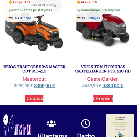
Akcija -17%
Akcija -1%
Išparduota
Nemokamas pristatymas
Nemokamas pristatymas
0% Lizingas
0% Lizingas
VEJOS TRAKTORIUKAS MASTER
VEJOS TRAKTORIUKAS
CUT MC-210
CASTELGARDEN PTX 210 HD
Mastercut
CastelGarden
2999,90
€
4399,90
€
3599,90
€
4449,90
€
Daugiau
Į krepšelį
Klientams
Darbo