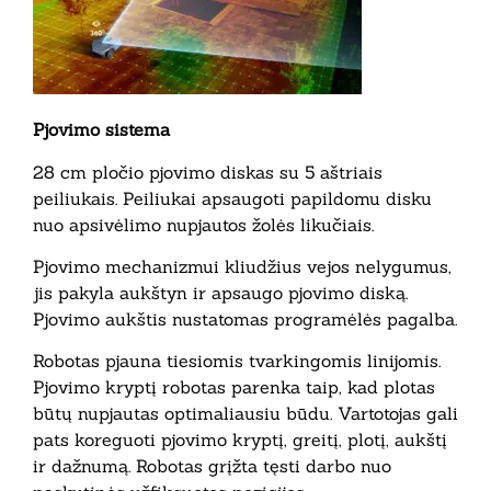
Pjovimo sistema
28 cm pločio pjovimo diskas su 5 aštriais
peiliukais. Peiliukai apsaugoti papildomu disku
nuo apsivėlimo nupjautos žolės likučiais.
Pjovimo mechanizmui kliudžius vejos nelygumus,
jis pakyla aukštyn ir apsaugo pjovimo diską.
Pjovimo aukštis nustatomas programėlės pagalba.
Robotas pjauna tiesiomis tvarkingomis linijomis.
Pjovimo kryptį robotas parenka taip, kad plotas
būtų nupjautas optimaliausiu būdu. Vartotojas gali
pats koreguoti pjovimo kryptį, greitį, plotį, aukštį
ir dažnumą. Robotas grįžta tęsti darbo nuo