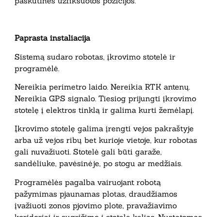
paskutinės užfiksuotos pozicijos.
Paprasta instaliacija
Sistemą sudaro robotas, įkrovimo stotelė ir
programėlė.
Nereikia perimetro laido. Nereikia RTK antenų.
Nereikia GPS signalo. Tiesiog prijungti įkrovimo
stotelę į elektros tinklą ir galima kurti žemėlapį.
Įkrovimo stotelę galima įrengti vejos pakraštyje
arba už vejos ribų bet kurioje vietoje, kur robotas
gali nuvažiuoti. Stotelė gali būti garaže,
sandėliuke, pavėsinėje, po stogu ar medžiais.
Programėlės pagalba vairuojant robotą
pažymimas pjaunamas plotas, draudžiamos
įvažiuoti zonos pjovimo plote, pravažiavimo
koridoriai ir sugrįžimo į stotelę kelias. Nustatomas