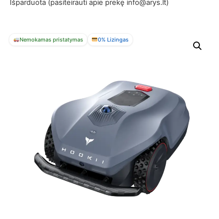
Išparduota (pasiteirauti apie prekę info@arys.lt)
Nemokamas pristatymas
0% Lizingas