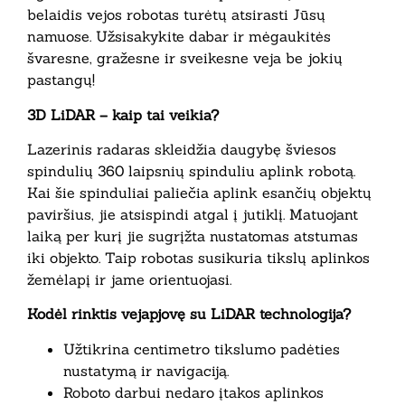
belaidis vejos robotas turėtų atsirasti Jūsų
namuose. Užsisakykite dabar ir mėgaukitės
švaresne, gražesne ir sveikesne veja be jokių
pastangų!
3D LiDAR – kaip tai veikia?
Lazerinis radaras skleidžia daugybę šviesos
spindulių 360 laipsnių spinduliu aplink robotą.
Kai šie spinduliai paliečia aplink esančių objektų
paviršius, jie atsispindi atgal į jutiklį. Matuojant
laiką per kurį jie sugrįžta nustatomas atstumas
iki objekto. Taip robotas susikuria tikslų aplinkos
žemėlapį ir jame orientuojasi.
Kodėl rinktis vejapjovę su LiDAR technologija?
Užtikrina centimetro tikslumo padėties
nustatymą ir navigaciją.
Roboto darbui nedaro įtakos aplinkos