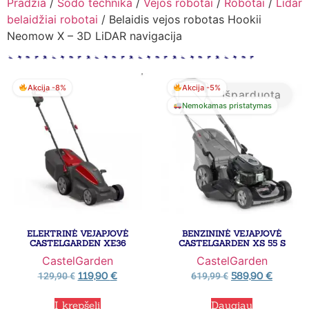
Pradžia
/
Sodo technika
/
Vejos robotai
/
Robotai
/
Lidar
belaidžiai robotai
/ Belaidis vejos robotas Hookii
Neomow X – 3D LiDAR navigacija
Akcija -8%
Akcija -5%
Išparduota
Nemokamas pristatymas
ELEKTRINĖ VEJAPJOVĖ
BENZININĖ VEJAPJOVĖ
CASTELGARDEN XE36
CASTELGARDEN XS 55 S
CastelGarden
CastelGarden
119,90
€
589,90
€
129,90
€
619,99
€
Į krepšelį
Daugiau