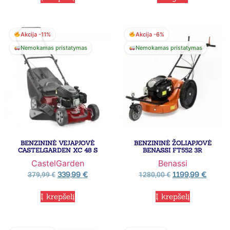
Akcija -11%
Akcija -6%
Nemokamas pristatymas
Nemokamas pristatymas
BENZININĖ VEJAPJOVĖ
BENZININĖ ŽOLIAPJOVĖ
CASTELGARDEN XC 48 S
BENASSI FT552 3R
CastelGarden
Benassi
339,99
€
1199,99
€
379,99
€
1280,00
€
Į krepšelį
Į krepšelį