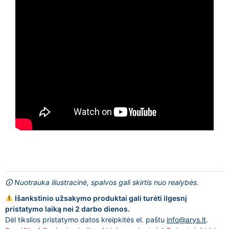
🛈 Nuotrauka iliustracinė, spalvos gali skirtis nuo realybės.
Išankstinio užsakymo produktai gali turėti ilgesnį
pristatymo laiką nei 2 darbo dienos.
Dėl tikslios pristatymo datos kreipkitės el. paštu
info@arys.lt
.