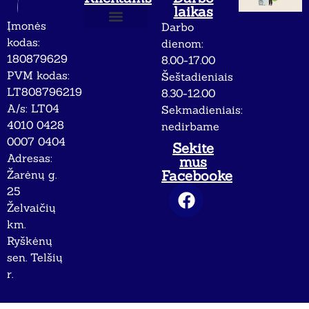
laikas
Įmonės
Darbo
Apie mus
Privatumo politika
kodas:
dienom:
180879629
8.00-17.00
PVM kodas:
Šeštadieniais
LT808796219
8.30-12.00
A/s: LT04
Sekmadieniais:
4010 0428
nedirbame
0007 0404
Sekite
Adresas:
mus
Facebooke
Žarėnų g.
25
Želvaičių
km.
Ryškėnų
sen. Telšių
r.