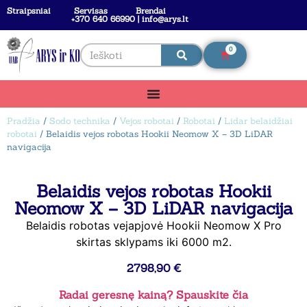
Straipsniai
Servisas
Brendai
+370 640 66990 | info@arys.lt
0
Pradžia
/
Sodo technika
/
Vejos robotai
/
Robotai
/
Lidar belaidžiai
robotai
/ Belaidis vejos robotas Hookii Neomow X – 3D LiDAR
navigacija
Belaidis vejos robotas Hookii
Neomow X – 3D LiDAR navigacija
Belaidis robotas vejapjovė Hookii Neomow X Pro
skirtas sklypams iki 6000 m2.
2798,90
€
Radai geresnę kainą? Spauskite čia