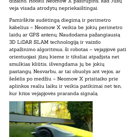
dizaino, Hookii Neomow X pasirūpins, kad Jūsų
veja visada atrodytų nepriekaištingai.
Pamirškite sudėtingą diegimą ir perimetro
kabelius – Neomow X veikia be jokių perimetro
laidų ar GPS antenų. Naudodama pažangiausią
3D LiDAR SLAM technologiją ir vaizdo
atpažinimo algoritmus, ši robotas – vejapjovė pati
orientuojasi jūsų kieme ir tiksliai atpažįsta net
smulkias kliūtis, išvengdama jų be jokių
pastangų. Nesvarbu, ar tai obuolys ant vejos, ar
šešėlis po medžiu – Neomow X prisitaiko prie
aplinkos realiu laiku ir veikia patikimai net ten,
kur kitos vejapjovės praranda signalą