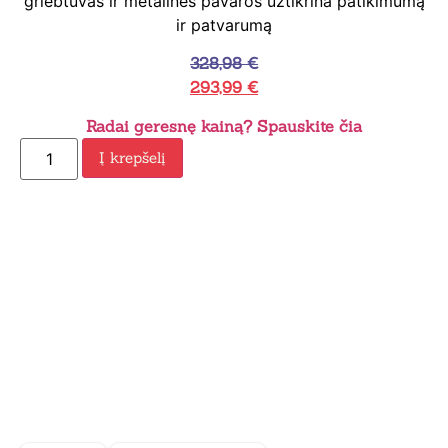
griebtuvas ir metalinės pavaros užtikrina patikimumą
ir patvarumą
328,98
€
293,99
€
Radai geresnę kainą? Spauskite čia
Į krepšelį