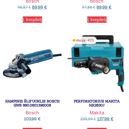
Bosch
Bosch
89,99
€
89,99
€
96,87
€
97,88
€
Į krepšelį
Į krepšelį
Akcija -43%
KAMPINIS ŠLIFUOKLIS BOSCH
PERFORATORIUS MAKITA
GWS 880,060139600B
HR2630J
Bosch
Makita
103,99
€
137,99
€
239,99
€