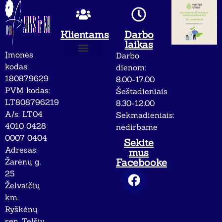
Klientams
Darbo
laikas
Įmonės
Darbo
Apie mus
Privatumo politika
kodas:
dienom:
180879629
8.00-17.00
PVM kodas:
Šeštadieniais
LT808796219
8.30-12.00
A/s: LT04
Sekmadieniais:
4010 0428
nedirbame
0007 0404
Sekite
Adresas:
mus
Facebooke
Žarėnų g.
25
Želvaičių
km.
Ryškėnų
sen. Telšių