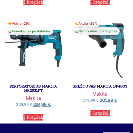
Į krepšelį
Į krepšelį
Akcija -29%
Akcija -26%
Nemokamas pristatymas
Nemokamas pristatymas
PERFORATORIUS MAKITA
GRĘŽTUVAS MAKITA DP4003
HR2631FT
Makita
Makita
205,99
€
279,99
€
254,99
€
359,99
€
Į krepšelį
Į krepšelį