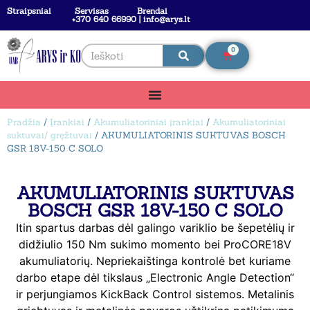
Straipsniai
Servisas
Brendai
+370 640 66990 | info@arys.lt
0
Pradžia
/
Įrankiai
/
Akumuliatoriniai įrankiai
/
Akumuliatoriniai
suktuvai/ gręžtuvai
/ AKUMULIATORINIS SUKTUVAS BOSCH
GSR 18V-150 C SOLO
AKUMULIATORINIS SUKTUVAS
BOSCH GSR 18V-150 C SOLO
Itin spartus darbas dėl galingo variklio be šepetėlių ir
didžiulio 150 Nm sukimo momento bei ProCORE18V
akumuliatorių. Nepriekaištinga kontrolė bet kuriame
darbo etape dėl tikslaus „Electronic Angle Detection“
ir perjungiamos KickBack Control sistemos. Metalinis