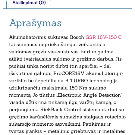
Atsiliepimai (0)
Aprašymas
Akumuliatorinis suktuvas Bosch
GSR 18V-150 C
tai sumanus nepriekaištingai veikiantis ir
valdomas gręžtuvas-suktuvas, kuriuo galima
atlikti įvairiausius sukimo ir gręžimo darbus. Jis
puikiai tinka norint dirbti itin sparčiai – dėl
išskirtinai galingų ProCORE18V akumuliatorių ir
variklio be šepetėlių su BITURBO technologija,
užtikrinančių maksimalų 150 Nm sukimo
momentą. Jo tikslus „Electronic Angle Detection“
visada užtikrina tinkamą ilgų varžtų kampą, o
perjungiama KickBack Control sistema darbui su
gręžimo karūnėlėmis sumažina staigaus rotacinio
sukamojo momento atoveiksmį. Patikimas ir
tvirtas įrankis – metalinis griebtuvas ir metalinės