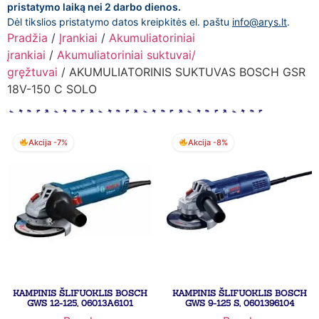
pristatymo laiką nei 2 darbo dienos.
Dėl tikslios pristatymo datos kreipkitės el. paštu
info@arys.lt
.
Pradžia
/
Įrankiai
/
Akumuliatoriniai
įrankiai
/
Akumuliatoriniai suktuvai/
gręžtuvai
/ AKUMULIATORINIS SUKTUVAS BOSCH GSR
18V-150 C SOLO
Akcija -7%
Akcija -8%
KAMPINIS ŠLIFUOKLIS BOSCH
KAMPINIS ŠLIFUOKLIS BOSCH
GWS 12-125, 06013A6101
GWS 9-125 S, 0601396104