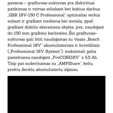
pavaros – gręžtuvas-suktuvas yra išskirtinai
patikimas ir tvirtas atliekant bet kokius darbus.
„GSR 18V-150 C Professional“ optimaliai veikia
sukant ir gręžiant medieną bei metalą, ypač
gręžiant didelio skersmens skyles, pvz., naudojant
iki 150 mm gręžimo karūnėles. Šis gręžtuvas-
suktuvas gali būti naudojamas su visais „Bosch
Professional 18V“ akumuliatoriais ir krovikliais
(„Professional 18V System“); maksimali galia
pasiekiama naudojant „ProCORE18V“ ≥ 5,5 Ah.
Taip pat suderinamas su „AMPShare“, kelių
prekių ženklų akumuliatorių aljansu.