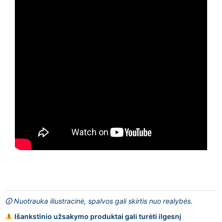
🛈 Nuotrauka iliustracinė, spalvos gali skirtis nuo realybės.
Išankstinio užsakymo produktai gali turėti ilgesnį