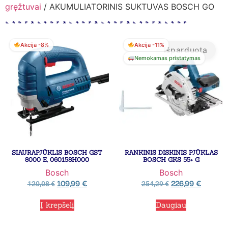
gręžtuvai
/ AKUMULIATORINIS SUKTUVAS BOSCH GO
Akcija -8%
Akcija -11%
Išparduota
Nemokamas pristatymas
SIAURAPJŪKLIS BOSCH GST
RANKINIS DISKINIS PJŪKLAS
8000 E, 060158H000
BOSCH GKS 55+ G
Bosch
Bosch
109,99
€
226,99
€
120,08
€
254,29
€
Į krepšelį
Daugiau