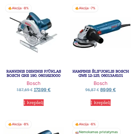
Akcija -8%
Akcija -7%
RANKINIS DISKINIS PJŪKLAS
KAMPINIS ŠLIFUOKLIS BOSCH
BOSCH GKS 190, 0601623000
GWS 12-125, 06013A6101
Bosch
Bosch
172,99
€
89,99
€
187,69
€
96,87
€
Į krepšelį
Į krepšelį
Akcija -8%
Akcija -6%
Nemokamas pristatymas