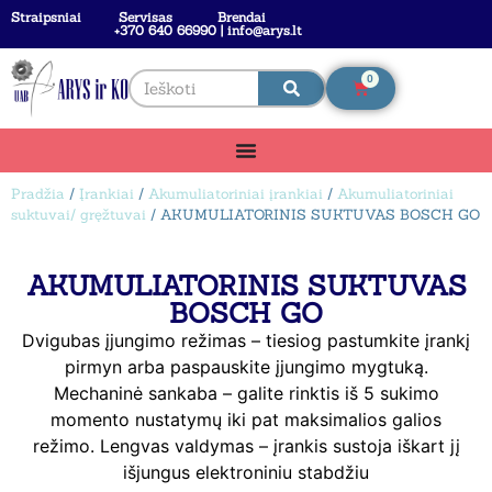
Straipsniai
Servisas
Brendai
+370 640 66990 | info@arys.lt
0
Pradžia
/
Įrankiai
/
Akumuliatoriniai įrankiai
/
Akumuliatoriniai
suktuvai/ gręžtuvai
/ AKUMULIATORINIS SUKTUVAS BOSCH GO
AKUMULIATORINIS SUKTUVAS
BOSCH GO
Dvigubas įjungimo režimas – tiesiog pastumkite įrankį
pirmyn arba paspauskite įjungimo mygtuką.
Mechaninė sankaba – galite rinktis iš 5 sukimo
momento nustatymų iki pat maksimalios galios
režimo. Lengvas valdymas – įrankis sustoja iškart jį
išjungus elektroniniu stabdžiu