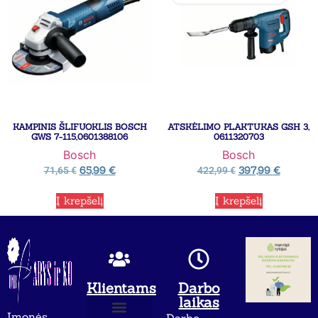
KAMPINIS ŠLIFUOKLIS BOSCH
ATSKĖLIMO PLAKTUKAS GSH 3,
GWS 7-115,0601388106
0611320703
Bosch
Bosch
65,99
€
397,99
€
71,65
€
422,99
€
Į krepšelį
Į krepšelį
Klientams
Darbo
laikas
Įmonės