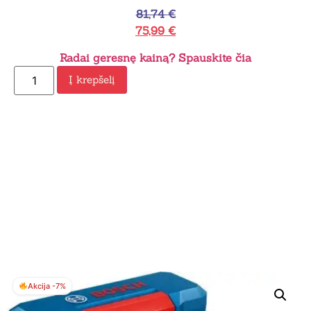
81,74
€
75,99
€
Radai geresnę kainą? Spauskite čia
Į krepšelį
Akcija -7%