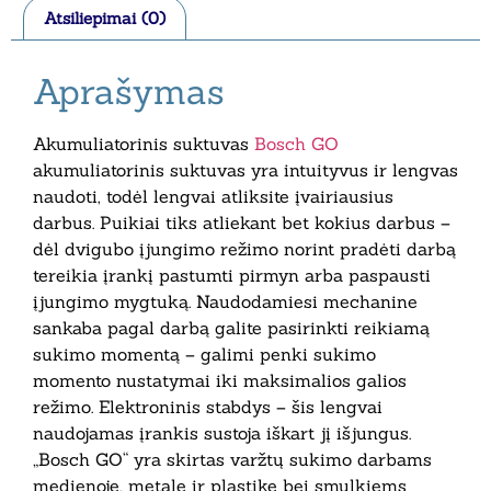
Atsiliepimai (0)
Aprašymas
Akumuliatorinis suktuvas
Bosch GO
akumuliatorinis suktuvas yra intuityvus ir lengvas
naudoti, todėl lengvai atliksite įvairiausius
darbus. Puikiai tiks atliekant bet kokius darbus –
dėl dvigubo įjungimo režimo norint pradėti darbą
tereikia įrankį pastumti pirmyn arba paspausti
įjungimo mygtuką. Naudodamiesi mechanine
sankaba pagal darbą galite pasirinkti reikiamą
sukimo momentą – galimi penki sukimo
momento nustatymai iki maksimalios galios
režimo. Elektroninis stabdys – šis lengvai
naudojamas įrankis sustoja iškart jį išjungus.
„Bosch GO“ yra skirtas varžtų sukimo darbams
medienoje, metale ir plastike bei smulkiems