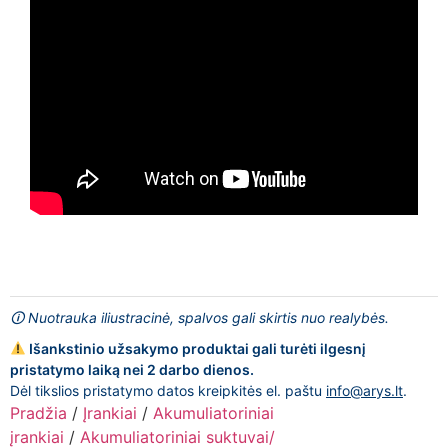
🛈 Nuotrauka iliustracinė, spalvos gali skirtis nuo realybės.
Išankstinio užsakymo produktai gali turėti ilgesnį
pristatymo laiką nei 2 darbo dienos.
Dėl tikslios pristatymo datos kreipkitės el. paštu
info@arys.lt
.
Pradžia
/
Įrankiai
/
Akumuliatoriniai
įrankiai
/
Akumuliatoriniai suktuvai/