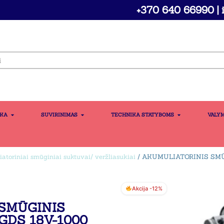
+370 640 66990 | i
IKA
SUVIRINIMAS
TECHNIKA STATYBOMS
VALY
atoriniai smūginiai suktuvai/ veržliasukiai
/ AKUMULIATORINIS SMŪ
Akcija -12%
SMŪGINIS
GDS 18V-1000