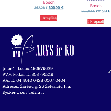
Bosch
Bosch
309,99
€
362,28
€
281,99
€
327,97
€
Į krepšelį
Į krepšelį
Įmonės kodas: 180879629
P
PVM kodas: LT808796219
A/s: LT04 4010 0428 0007 0404
Adresas: Žarėnų g. 25 Želvaičių km.
Ryškėnų sen. Telšių r.