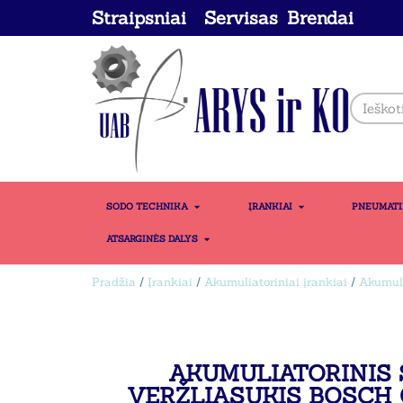
Straipsniai
Servisas
Brendai
SODO TECHNIKA
ĮRANKIAI
PNEUMAT
ATSARGINĖS DALYS
Pradžia
/
Įrankiai
/
Akumuliatoriniai įrankiai
/
Akumuli
AKUMULIATORINIS 
VERŽLIASUKIS BOSCH 