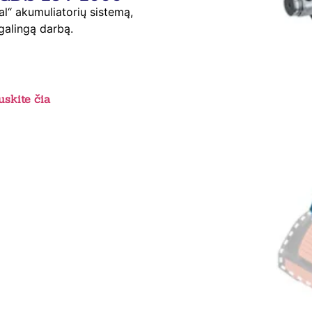
al“ akumuliatorių sistemą,
 galingą darbą.
skite čia