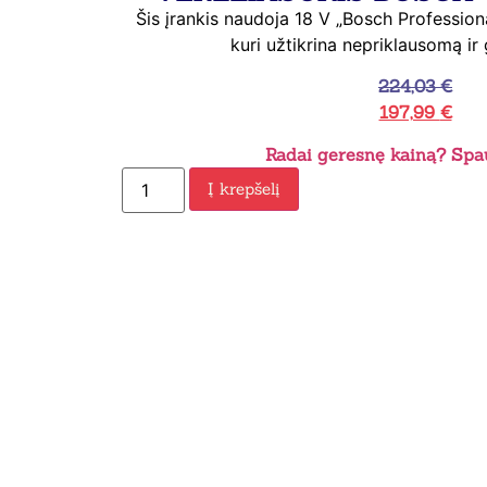
Šis įrankis naudoja 18 V „Bosch Profession
kuri užtikrina nepriklausomą ir
224,03
€
197,99
€
Radai geresnę kainą? Spau
Į krepšelį