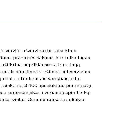
ir veržlių užveržimo bei atsukimo
kitoms pramonės šakoms, kur reikalingas
 užtikrina nepriklausomą ir galingą
net ir dideliems varžtams bei veržlėms
nant su tradiciniais varikliais, o tai
i siekti iki 3 400 apsisukimų per minutę,
s ir ergonomiškas, sveriantis apie 1,2 kg
inamas vietas. Guminė rankena suteikia