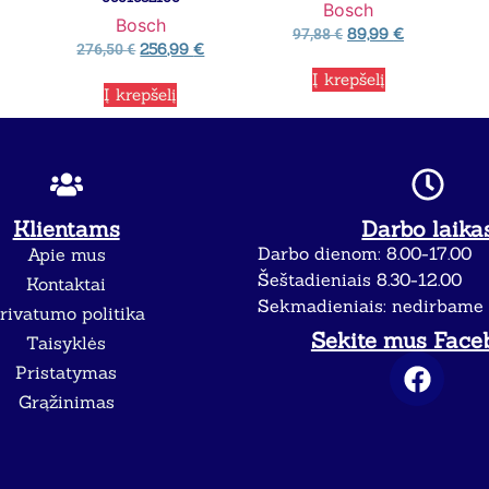
Bosch
Bosch
89,99
€
97,88
€
256,99
€
276,50
€
Į krepšelį
Į krepšelį
Klientams
Darbo laika
Darbo dienom: 8.00-17.00
Apie mus
Šeštadieniais 8.30-12.00
Kontaktai
Sekmadieniais: nedirbame
rivatumo politika
Sekite mus Face
Taisyklės
Pristatymas
Grąžinimas