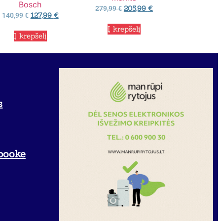
Bosch
205,99
€
279,99
€
127,99
€
140,99
€
Į krepšelį
Į krepšelį
s
booke