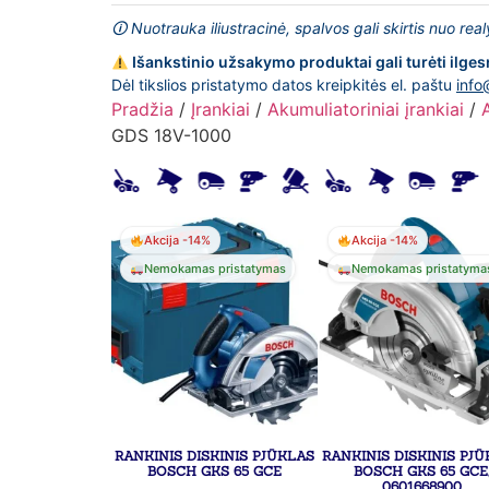
🛈 Nuotrauka iliustracinė, spalvos gali skirtis nuo rea
Išankstinio užsakymo produktai gali turėti ilges
Dėl tikslios pristatymo datos kreipkitės el. paštu
info
Pradžia
/
Įrankiai
/
Akumuliatoriniai įrankiai
/
GDS 18V-1000
Akcija -14%
Akcija -14%
Nemokamas pristatymas
Nemokamas pristatyma
RANKINIS DISKINIS PJŪKLAS
RANKINIS DISKINIS PJ
BOSCH GKS 65 GCE
BOSCH GKS 65 GCE
0601668900