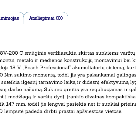
mintojas
Atsiliepimai (0)
8V-200 C smūginis veržliasukis, skirtas sunkiems varžtų 
remontui, metalo ir medienos konstrukcijų montavimui bei 
oja 18 V „Bosch Professional“ akumuliatorių sistemą, kuri
 Nm sukimo momentą, todėl jis yra pakankamai galingas 
 suteikia ilgesnį tarnavimo laiką ir didesnį efektyvumą lygi
esnį darbo našumą. Sukimo greitis yra reguliuojamas ir gal
iant į medžiagą ir varžtų dydį. Įrankio dizainas kompaktiška
tik 147 mm, todėl jis lengvai pasiekia net ir sunkiai prie
 lemputė padeda dirbti prastai apšviestose vietose.