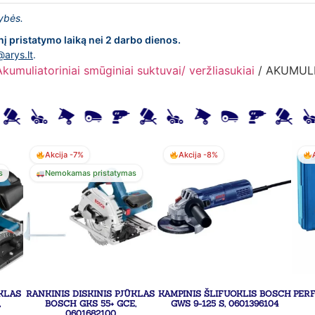
lybės.
nį pristatymo laiką nei 2 darbo dienos.
@arys.lt
.
Akumuliatoriniai smūginiai suktuvai/ veržliasukiai
/ AKUMULI
Akcija -7%
Akcija -8%
s
Nemokamas pristatymas
ŪKLAS
RANKINIS DISKINIS PJŪKLAS
KAMPINIS ŠLIFUOKLIS BOSCH
PER
,
BOSCH GKS 55+ GCE,
GWS 9-125 S, 0601396104
0601682100