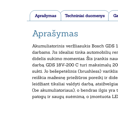
Aprašymas
Techniniai duomenys
Ga
Aprašymas
Akumuliatorinis veržliasukis Bosch GDS 1
darbams. Jis idealiai tinka automobilių 
didelis sukimo momentas. Šis įrankis naud
darbą. GDS 18V-200 C turi maksimalų 200
sukti. Jo bešepetėlinis (brushless) variklis
reiškia mažesnę priežiūros poreikį ir did
leidžiant tiksliai valdyti darbą, atsižvelg
(be akumuliatoriaus), o bendras ilgis yra 
patogų ir saugų suėmimą, o įmontuota LED