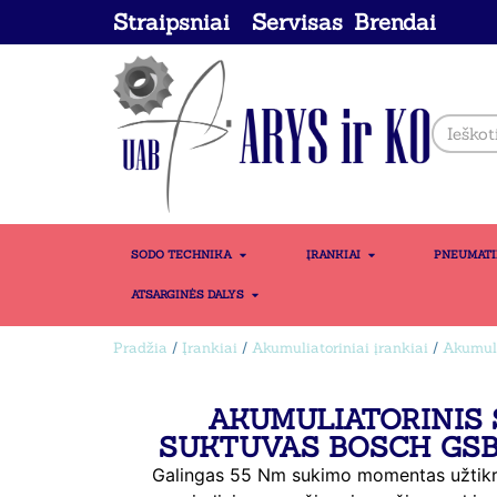
Straipsniai
Servisas
Brendai
SODO TECHNIKA
ĮRANKIAI
PNEUMAT
ATSARGINĖS DALYS
Pradžia
/
Įrankiai
/
Akumuliatoriniai įrankiai
/
Akumuli
AKUMULIATORINIS 
SUKTUVAS BOSCH GSB 
Galingas 55 Nm sukimo momentas užtikri