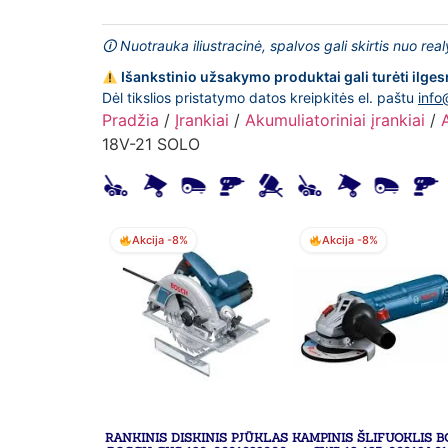
🛈 Nuotrauka iliustracinė, spalvos gali skirtis nuo rea
Išankstinio užsakymo produktai gali turėti ilges
Dėl tikslios pristatymo datos kreipkitės el. paštu
info
Pradžia
/
Įrankiai
/
Akumuliatoriniai įrankiai
/
18V-21 SOLO
Akcija -8%
Akcija -8%
RANKINIS DISKINIS PJŪKLAS
KAMPINIS ŠLIFUOKLIS 