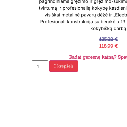
pagrindiniams gręžimo ir gręžimo-sukim
tvirtumą ir profesionalią kokybę kasdien
visiškai metalinė pavarų dėžė ir „Electr
Profesionali konstrukcija su berakčiu 13
kokybišką darbą
135,22
€
118,99
€
Radai geresnę kainą? Spau
Į krepšelį