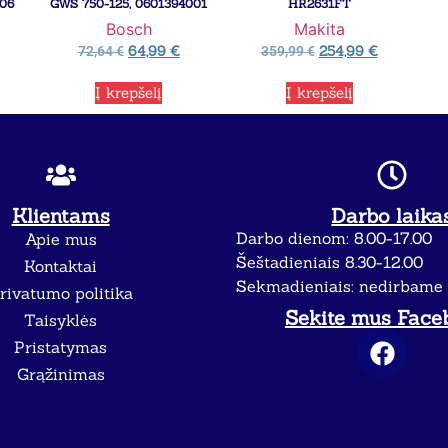
106
GWS 750-125, 0601394001
HR2631FT
Bosch
Makita
64,99
€
254,99
€
72,64
€
359,99
€
Į krepšelį
Į krepšelį
Klientams
Darbo laika
Darbo dienom: 8.00-17.00
Apie mus
Šeštadieniais 8.30-12.00
Kontaktai
Sekmadieniais: nedirbame
rivatumo politika
Sekite mus Face
Taisyklės
Pristatymas
Grąžinimas