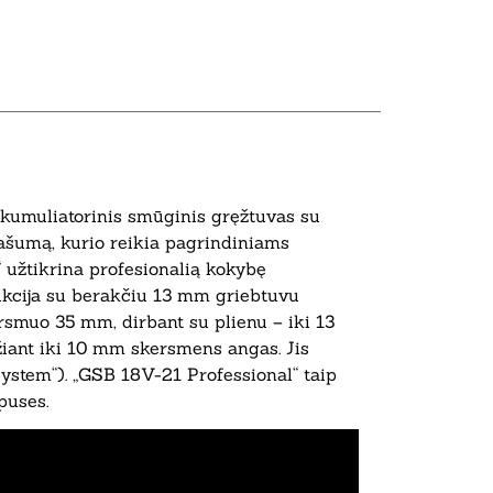
akumuliatorinis smūginis gręžtuvas su
ašumą, kurio reikia pagrindiniams
 užtikrina profesionalią kokybę
rukcija su berakčiu 13 mm griebtuvu
rsmuo 35 mm, dirbant su plienu – iki 13
iant iki 10 mm skersmens angas. Jis
System“). „GSB 18V-21 Professional“ taip
puses.