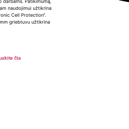
o darbams. Patikimumą,
iam naudojimui užtikrina
onic Cell Protection“.
 mm griebtuvu užtikrina
skite čia