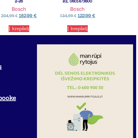
2-26
RE, 0601473600
Bosch
Bosch
182,99
€
122,99
€
204,99
€
134,99
€
Į krepšelį
Į krepšelį
s
booke