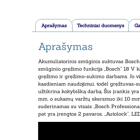
Aprašymas
Techniniai duomenys
Ga
Aprašymas
Akumuliatorinis smūginis suktuvas Bosch
smūginio gręžimo funkcija „Bosch“ 18 V k
gręžimo ir gręžimo-sukimo darbams. Jo vis
kasdieniam naudojimui, todėl gręžtuvas-su
užtikrina kokybišką darbą. Šis įrankis yr
mm, o sukamų varžtų skersmuo iki 10 mm. 
suderinamas su visais „Bosch Professional
pat yra įrengtos 2 pavaros, „Autolock“, LED