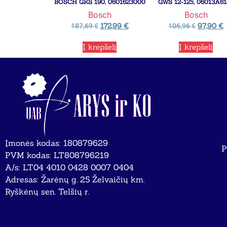
BOSCH GKS 190, 0601623000
GWS 12-125, 06013A6
Bosch
Bosch
172,99
€
97,90
€
187,69
€
106,96
€
Į krepšelį
Į krepšelį
Įmonės kodas: 180879629
P
PVM kodas: LT808796219
A/s: LT04 4010 0428 0007 0404
Adresas: Žarėnų g. 25 Želvaičių km.
Ryškėnų sen. Telšių r.