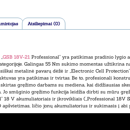
mintojas
Atsiliepimai (0)
 „
GSB 18V-21
Professional“ yra patikimas pradinio lygio 
ategorijoje. Galingas 55 Nm sukimo momentas užtikrina n
iškai metalinė pavarų dėžė ir „Electronic Cell Protection“
ktuvas yra patikimas ir tvirtas. Be to, profesionali konst
a skirtas gręžimo darbams su mediena, kai didžiausias ske
Jo smūginio gręžimo funkcija leidžia dirbti su mūru gręž
“ 18 V akumuliatoriais ir įkrovikliais („Professional 18V 
 apšvietimas, ličio jonų akumuliatorius ir sukimasis į abi 