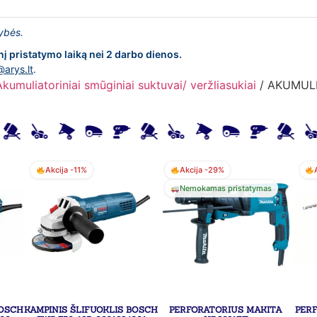
lybės.
nį pristatymo laiką nei 2 darbo dienos.
@arys.lt
.
Akumuliatoriniai smūginiai suktuvai/ veržliasukiai
/ AKUMUL
Akcija -11%
Akcija -29%
Nemokamas pristatymas
BOSCH
KAMPINIS ŠLIFUOKLIS BOSCH
PERFORATORIUS MAKITA
PER