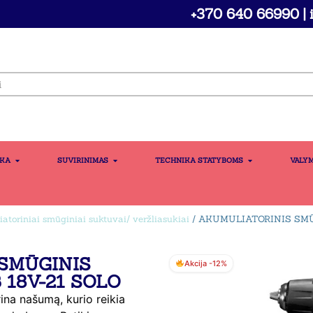
+370 640 66990 | i
IKA
SUVIRINIMAS
TECHNIKA STATYBOMS
VALY
atoriniai smūginiai suktuvai/ veržliasukiai
/ AKUMULIATORINIS SMŪ
SMŪGINIS
Akcija -12%
18V-21 SOLO
na našumą, kurio reikia